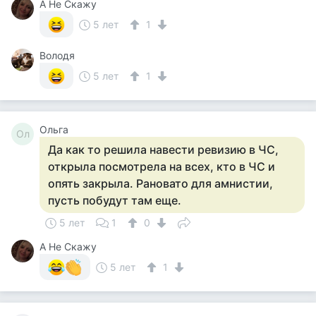
А Не Скажу
5 лет
1
Володя
5 лет
1
Ольга
Ол
Да как то решила навести ревизию в ЧС,
открыла посмотрела на всех, кто в ЧС и
опять закрыла. Рановато для амнистии,
пусть побудут там еще.
5 лет
1
0
А Не Скажу
5 лет
1