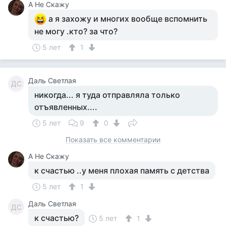
А Не Скажу
а я захожу и многих вообще вспомнить
не могу .кто? за что?
5 лет
1
Даль Светлая
ДС
никогда... я туда отправляла только
отъявленных....
5 лет
9
0
Показать все комментарии
А Не Скажу
к счастью ..у меня плохая память с детства
5 лет
1
Даль Светлая
ДС
к счастью?
5 лет
1