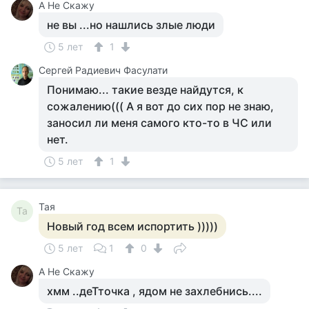
А Не Скажу
не вы ...но нашлись злые люди
5 лет
1
Сергей Радиевич Фасулати
Понимаю... такие везде найдутся, к
сожалению((( А я вот до сих пор не знаю,
заносил ли меня самого кто-то в ЧС или
нет.
5 лет
1
Тая
Та
Новый год всем испортить )))))
5 лет
1
0
А Не Скажу
хмм ..деТточка , ядом не захлебнись....