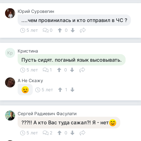
Юрий Суровегин
....чем провинилась и кто отправил в ЧС ?
5 лет
0
0
Кристина
Кр
Пусть сидят. поганый язык высовывать.
5 лет
1
0
А Не Скажу
5 лет
1
Сергей Радиевич Фасулати
???!! А кто Вас туда сажал?! Я - нет
5 лет
2
0