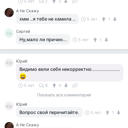
5 лет
2
0
А Не Скажу
хмм ..я тебе не хамила ..
5 лет
1
Сергей
Се
Ну,мало ли причин...
5 лет
1
Юрий
Юр
Видимо вели себя некорректно....................
5 лет
8
0
Показать все комментарии
Юрий
Юр
Вопрос свой перечитайте.
5 лет
1
А Не Скажу