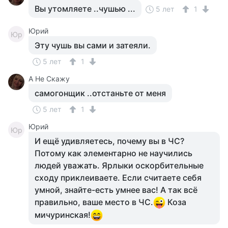
Вы утомляете ..чушью ...
5 лет
1
Юрий
Юр
Эту чушь вы сами и затеяли.
5 лет
1
А Не Скажу
самогонщик ..отстаньте от меня
5 лет
1
Юрий
Юр
И ещё удивляетесь, почему вы в ЧС?
Потому как элементарно не научились
людей уважать. Ярлыки оскорбительные
сходу приклеиваете. Если считаете себя
умной, знайте-есть умнее вас! А так всё
правильно, ваше место в ЧС.
Коза
мичуринская!