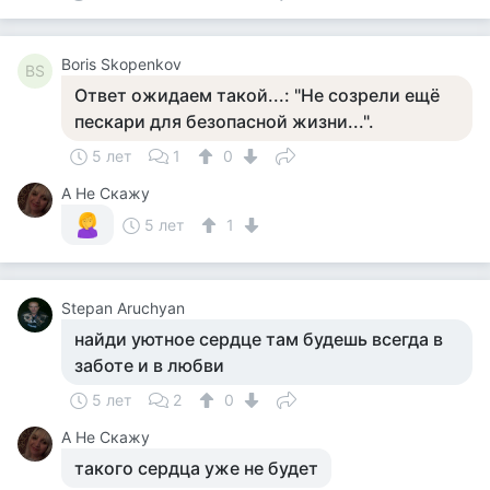
Boris Skopenkov
BS
Ответ ожидаем такой...: "Не созрели ещё
пескари для безопасной жизни...".
5 лет
1
0
А Не Скажу
5 лет
1
Stepan Aruchyan
найди уютное сердце там будешь всегда в
заботе и в любви
5 лет
2
0
А Не Скажу
такого сердца уже не будет