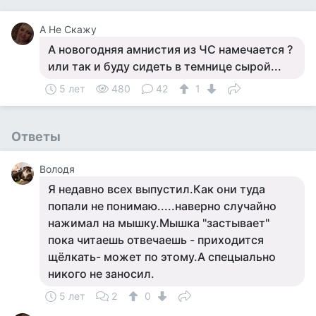
А Не Скажу
А новогодняя амнистия из ЧС намечается ?
или так и буду сидеть в темнице сырой...
5 лет
480
42
1
Ответы
Володя
Я недавно всех выпустил.Как они туда
попали не понимаю.....наверно случайно
нажимал на мышку.Мышка "застывает"
пока читаешь отвечаешь - приходится
щёлкать- может по этому.А спецыально
никого не заносил.
5 лет
2
0