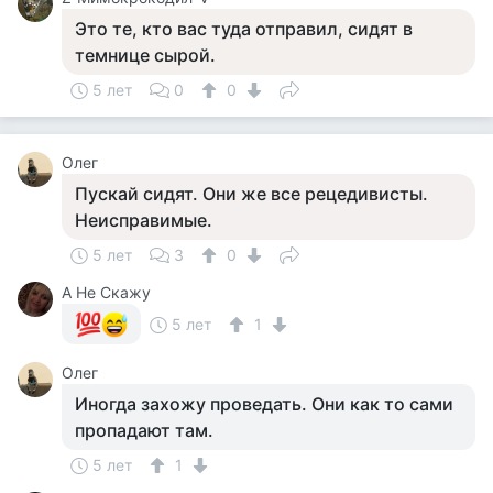
Это те, кто вас туда отправил, сидят в
темнице сырой.
5 лет
0
0
Олег
Пускай сидят. Они же все рецедивисты.
Неисправимые.
5 лет
3
0
А Не Скажу
5 лет
1
Олег
Иногда захожу проведать. Они как то сами
пропадают там.
5 лет
1