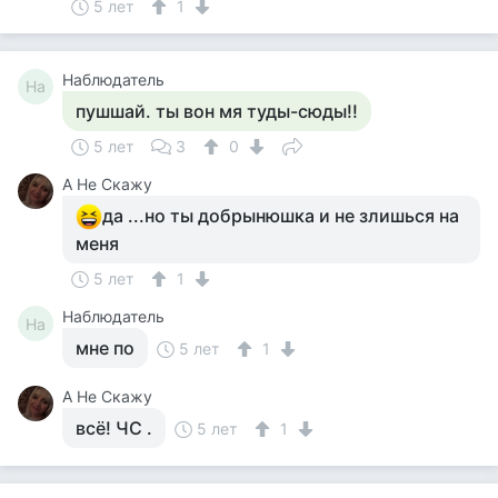
5 лет
1
Наблюдатель
На
пушшай. ты вон мя туды-сюды!!
5 лет
3
0
А Не Скажу
да ...но ты добрынюшка и не злишься на
меня
5 лет
1
Наблюдатель
На
мне по
5 лет
1
А Не Скажу
всё! ЧС .
5 лет
1