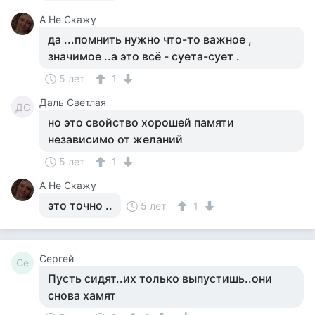
А Не Скажу
да ...помнить нужно что-то важное ,
значимое ..а это всё - суета-сует .
5 лет
1
Даль Светлая
ДС
но это свойство хорошей памяти
независимо от желаний
5 лет
1
А Не Скажу
это точно ..
5 лет
1
Сергей
Се
Пусть сидят..их только выпустишь..они
снова хамят