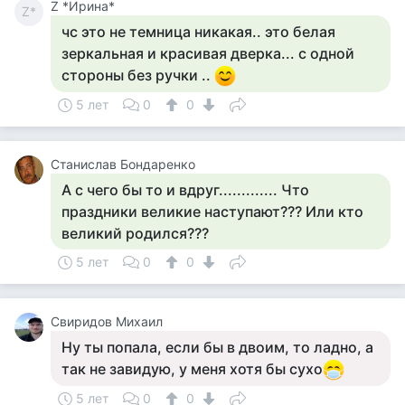
Z *Ирина*
Z*
чс это не темница никакая.. это белая
зеркальная и красивая дверка... с одной
стороны без ручки ..
5 лет
0
0
Станислав Бондаренко
А с чего бы то и вдруг............. Что
праздники великие наступают??? Или кто
великий родился???
5 лет
0
0
Свиридов Михаил
Ну ты попала, если бы в двоим, то ладно, а
так не завидую, у меня хотя бы сухо
5 лет
0
0