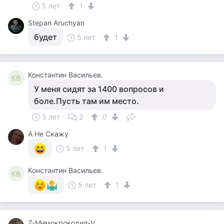
5 лет
1
Stepan Aruchyan
будет
5 лет
1
Константин Васильев.
КВ
У меня сидят за 1400 вопросов и
боле.Пусть там им место.
5 лет
2
0
А Не Скажу
5 лет
1
Константин Васильев.
КВ
5 лет
1
Z-Мимокрокодил-V