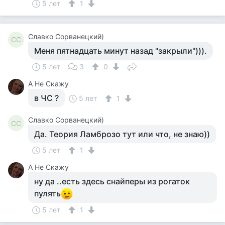
5 лет
1
Славко Сорванецкий)
СС
Меня пятнадцать минут назад "закрыли"))).
5 лет
3
0
А Не Скажу
в ЧС ?
5 лет
1
Славко Сорванецкий)
СС
Да. Теория Ламброзо тут или что, не знаю))
5 лет
1
А Не Скажу
ну да ..есть здесь снайперы из рогаток
пулять
5 лет
1