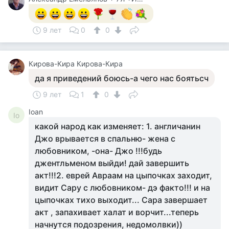
9 лет
0
0
Кирова-Кира Кирова-Кира
да я приведений боюсь-а чего нас боятьсч
9 лет
1
0
Ioan
Io
какой народ как изменяет: 1. англичанин
Джо врывается в спальню- жена с
любовником, -она- Джо !!!будь
джентльменом выйди! дай завершить
акт!!!2. еврей Авраам на цыпочках заходит,
видит Сару с любовником- дэ факто!!! и на
цыпочках тихо выходит... Сара завершает
акт , запахивает халат и ворчит...теперь
начнутся подозрения, недомолвки))