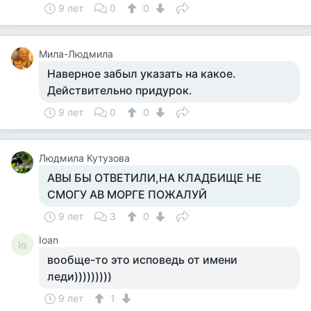
9 лет
0
0
Мила-Людмила
Наверное забыл указать на какое.
Действительно придурок.
9 лет
0
0
Людмила Кутузова
АВЫ БЫ ОТВЕТИЛИ,НА КЛАДБИЩЕ НЕ
СМОГУ АВ МОРГЕ ПОЖАЛУЙ
9 лет
3
0
Ioan
Io
вообще-то это исповедь от имени
леди)))))))))
9 лет
1