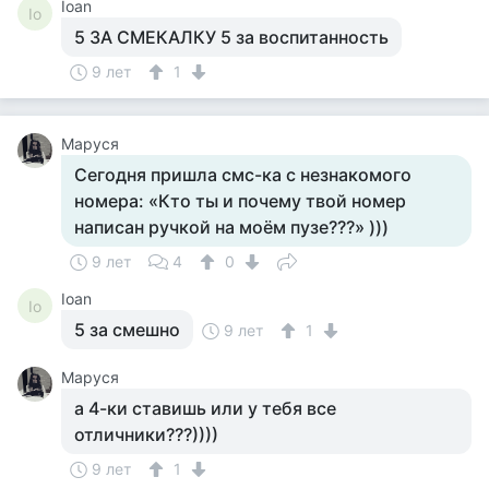
Ioan
Io
5 ЗА СМЕКАЛКУ 5 за воспитанность
9 лет
1
Маруся
Сегодня пришла смс-ка с незнакомого
номера: «Кто ты и почему твой номер
написан ручкой на моём пузе???» )))
9 лет
4
0
Ioan
Io
5 за смешно
9 лет
1
Маруся
а 4-ки ставишь или у тебя все
отличники???))))
9 лет
1