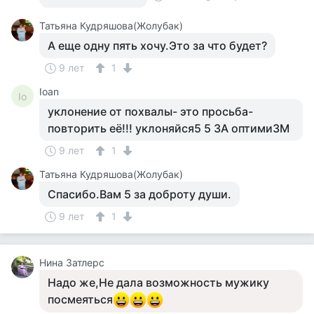
Татьяна Кудряшова(Жолубак)
А еще одну пять хочу.Это за что будет?
9 лет
1
Ioan
Io
уклонение от похвалы- это просьба-
повторить её!!! уклоняйся5 5 ЗА оптимиЗМ
9 лет
1
Татьяна Кудряшова(Жолубак)
Спасибо.Вам 5 за доброту души.
9 лет
1
Нина Затлерс
Надо же,Не дала возможность мужику
посмеяться