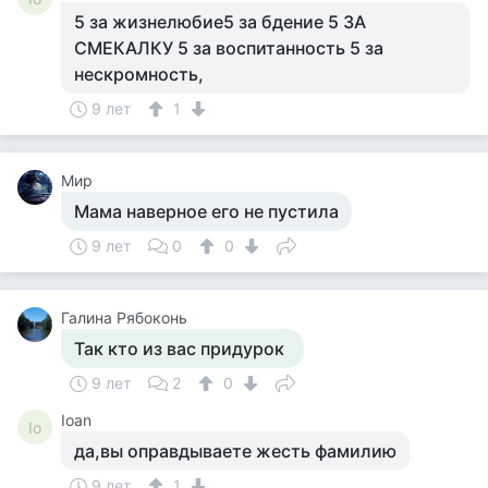
5 за жизнелюбие5 за бдение 5 ЗА
СМЕКАЛКУ 5 за воспитанность 5 за
нескромность,
9 лет
1
Мир
Мама наверное его не пустила
9 лет
0
0
Галина Рябоконь
Так кто из вас придурок
9 лет
2
0
Ioan
Io
да,вы оправдываете жесть фамилию
9 лет
1