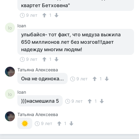
квартет Бетховена"
9 лет
1
Ioan
Io
улыбайся- тот факт, что медуза выжила
650 миллионов лет без мозгов!!!дает
надежду многим людям!
9 лет
1
Татьяна Алексеева
Она не одинока...
9 лет
1
Ioan
Io
)))насмешила 5
9 лет
1
Татьяна Алексеева
9 лет
1