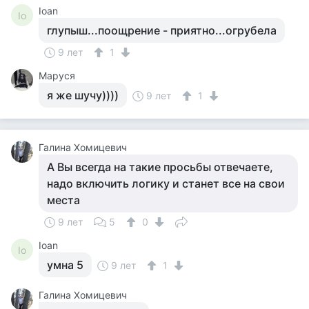
Ioan
Io
глупыш...поощрение - приятно...огрубела
9 лет
1
Маруся
я же шучу))))
9 лет
1
Галина Хомицевич
А Вы всегда на такие просьбы отвечаете,
надо включить логику и станет все на свои
места
9 лет
5
0
Ioan
Io
умна 5
9 лет
1
Галина Хомицевич