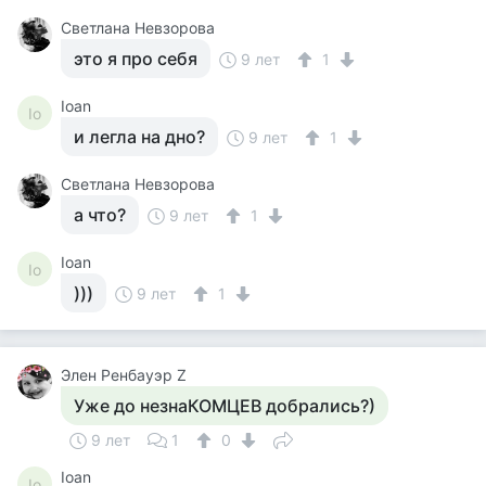
Светлана Невзорова
это я про себя
9 лет
1
Ioan
Io
и легла на дно?
9 лет
1
Светлана Невзорова
а что?
9 лет
1
Ioan
Io
)))
9 лет
1
Элен Ренбауэр Z
Уже до незнаКОМЦЕВ добрались?)
9 лет
1
0
Ioan
Io