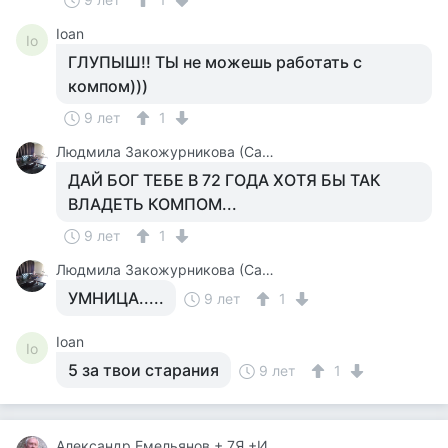
Ioan
Io
ГЛУПЫШ!! ТЫ не можешь работать с
компом)))
9 лет
1
Людмила Закожурникова (Савельева)
ДАЙ БОГ ТЕБЕ В 72 ГОДА ХОТЯ БЫ ТАК
ВЛАДЕТЬ КОМПОМ...
9 лет
1
Людмила Закожурникова (Савельева)
УМНИЦА.....
9 лет
1
Ioan
Io
5 за твои старания
9 лет
1
Александр Емельянов + 7Я +Инструктор Туризма