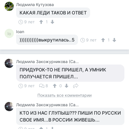
Людмила Кутузова
КАКАЯ ЛЕДИ ТАКОВ И ОТВЕТ
9 лет
1
Ioan
Io
)))))))))))выкрутилась..5
9 лет
1
Людмила Закожурникова (Савельева)
ПРИДУРОК-ТО НЕ ПРИШЕЛ, А УМНИК
ПОЛУЧАЕТСЯ ПРИШЕЛ...
9 лет
8
0
Показать все комментарии
Людмила Закожурникова (Савельева)
КТО ИЗ НАС ГЛУПЫШ??? ПИШИ ПО РУССКИ
СВОЕ ИМЯ...В РОССИИ ЖИВЕШЬ...
9 лет
1