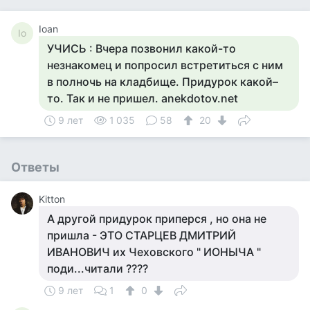
Ioan
Io
УЧИСЬ : Вчера позвонил какой-то
незнакомец и попросил встретиться с ним
в полночь на кладбище. Придурок какой–
то. Так и не пришел. anekdotov.net
9 лет
1 035
58
20
Ответы
Kitton
А другой придурок приперся , но она не
пришла - ЭТО СТАРЦЕВ ДМИТРИЙ
ИВАНОВИЧ их Чеховского " ИОНЫЧА "
поди...читали ????
9 лет
1
0