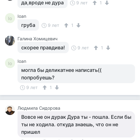
да,вроде не дура
9 лет
1
Ioan
Io
груба
9 лет
1
Галина Хомицевич
скорее правдива!
9 лет
1
Ioan
Io
могла бы деликатнее написать((
попробуешь?
9 лет
1
Людмила Сидорова
Вовсе не он дурак Дура ты - пошла. Если бы
ты не ходила. откуда знаешь, что он не
пришел