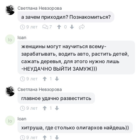
Светлана Невзорова
а зачем приходил? Познакомиться?
9 лет
7
0
Ioan
Io
женщины могут научиться всему-
зарабатывать, водить авто, растить детей,
сажать деревья, для этого нужно лишь
-НЕУДАЧНО ВЫЙТИ ЗАМУЖ)))
9 лет
1
Светлана Невзорова
главное удачно развеститсь
9 лет
1
Ioan
Io
хитруша, где столько олигархов найдешь))
9 лет
1