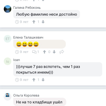
Галина Рябоконь
Любую фамилию неси достойно
9 лет
1
Елена Талашкевич
ЕТ
9 лет
1
0
Ioan
Io
)))лучше 7 раз вспотеть, чем 1 раз
покрыться инеем)))
9 лет
1
Ольга Королева
Не на то кладбище ушёл