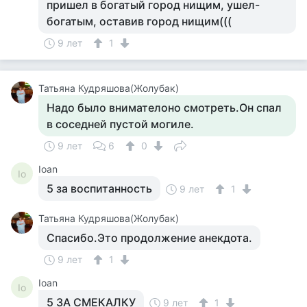
пришел в богатый город нищим, ушел-
богатым, оставив город нищим(((
9 лет
1
Татьяна Кудряшова(Жолубак)
Надо было внимателоно смотреть.Он спал
в соседней пустой могиле.
9 лет
6
0
Ioan
Io
5 за воспитанность
9 лет
1
Татьяна Кудряшова(Жолубак)
Спасибо.Это продолжение анекдота.
9 лет
1
Ioan
Io
5 ЗА СМЕКАЛКУ
9 лет
1