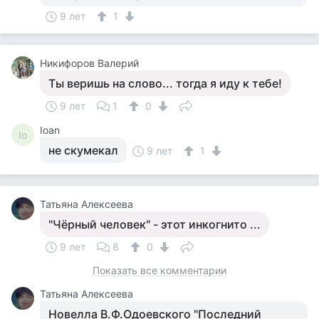
9 лет
1
Никифоров Валерий
Ты веришь на слово... тогда я иду к тебе!
9 лет
1
0
Ioan
Io
не скумекал
9 лет
1
Татьяна Алексеева
"Чёрный человек" - этот инкогнито ...
9 лет
8
0
Показать все комментарии
Татьяна Алексеева
Новелла В.Ф.Одоевского "Последний