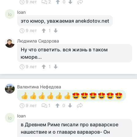
9 лет
2
0
Ioan
Io
это юмор, уважаемая anekdotov.net
9 лет
1
Людмила Сидорова
Ну что ответить. вся жизнь в таком
юморе...
9 лет
1
Валентина Нефедова
9 лет
1
0
Ioan
Io
в Древнем Риме писали про варварское
нашествие и о главаре варваров- Он