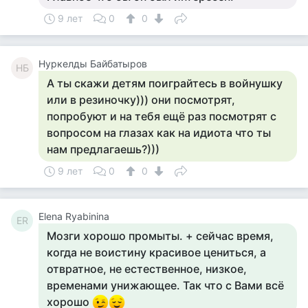
9 лет
0
0
Нуркелды Байбатыров
НБ
А ты скажи детям поиграйтесь в войнушку
или в резиночку))) они посмотрят,
попробуют и на тебя ещё раз посмотрят с
вопросом на глазах как на идиота что ты
нам предлагаешь?)))
9 лет
0
0
Elena Ryabinina
ER
Мозги хорошо промыты. + сейчас время,
когда не воистину красивое цениться, а
отвратное, не естественное, низкое,
временами унижающее. Так что с Вами всё
хорошо