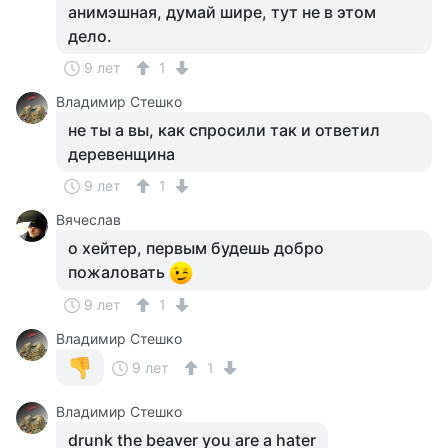
анимэшная, думай шире, тут не в этом
дело.
9 лет
1
Владимир Стешко
не ты а вы, как спросили так и ответил
деревенщина
9 лет
1
Вячеслав
о хейтер, первым будешь добро
пожаловать
9 лет
1
Владимир Стешко
9 лет
1
Владимир Стешко
drunk the beaver you are a hater