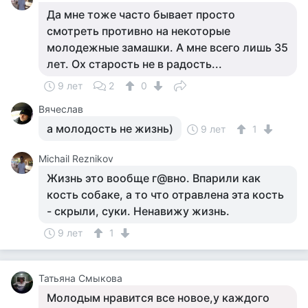
Да мне тоже часто бывает просто
смотреть противно на некоторые
молодежные замашки. А мне всего лишь 35
лет. Ох старость не в радость...
9 лет
2
0
Вячеслав
а молодость не жизнь)
9 лет
1
Michail Reznikov
Жизнь это вообще г@вно. Впарили как
кость собаке, а то что отравлена эта кость
- скрыли, суки. Ненавижу жизнь.
9 лет
1
Татьяна Смыкова
Молодым нравится все новое,у каждого