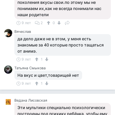
поколения вкусы свои.по этому мы не
понимаем их,как не всегда понимали нас
наши родители
9 лет
2
0
Вячеслав
да дело даже не в этом, у меня есть
знакомые за 40 которые просто тащаться
от анимэ.
9 лет
1
Татьяна Смыкова
На вкус и цвет,товарищей нет
9 лет
1
Ведана Лисовская
Эти мультики специально психологически
построены под психику ребёнка, чтобы ему