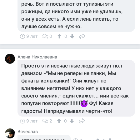
речь. Вот и посылают от тупизны эти
рожицы, да никого ими уже не удивишь,
они у всех есть. А если лень писать, то
лучше совсем не нужно.
9 лет
0
0
Алена Николаевна
Просто эти несчастные люди живут пол
девизом -"Мы не реперы не панки, Мы
фанаты колыханки!" Они живут по
влиянием негатива! У них нет у каждого
своего мнения,- один скажет... иии все как
попугаи повторяют!!!!!!!
Фу! Какая
гадость! Напридумывали черти-что!
9 лет
2
0
Вячеслав