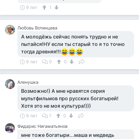
9 лет
1
Любовь Вотинцева
А молодёжь сейчас понять трудно и не
пытайся!НУ если ты старый то я то точно
тогда древняя!!!
9 лет
0
0
Аленушка
Возможно!) А мне нравятся серия
мультфильмов про русских богатырей!
Хотя это не моя культура!)))
9 лет
1
0
Фидарис Нигаматьянов
мне тоже богатыри...маша и медведь