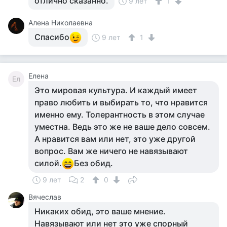
отлично сказанно.
9 лет
1
Алена Николаевна
Спасибо
9 лет
1
Елена
Ел
Это мировая культура. И каждый имеет
право любить и выбирать то, что нравится
именно ему. Толерантность в этом случае
уместна. Ведь это же не ваше дело совсем.
А нравится вам или нет, это уже другой
вопрос. Вам же ничего не навязывают
силой.
Без обид.
9 лет
2
0
Вячеслав
Никаких обид, это ваше мнение.
Навязывают или нет это уже спорный