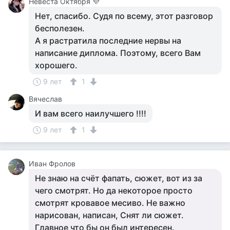
Невеста Октября 💜
Нет, спасибо. Судя по всему, этот разговор
бесполезен.
А я растратила последние нервы на
написание диплома. Поэтому, всего Вам
хорошего.
9 лет
1
Вячеслав
И вам всего наилучшего !!!!
9 лет
1
Иван Фролов
Не знаю на счёт фапать, сюжет, вот из за
чего смотрят. Но да некоторое просто
смотрят кровавое месиво. Не важно
нарисован, написан, Снят ли сюжет.
Главное что бы он был интересен.