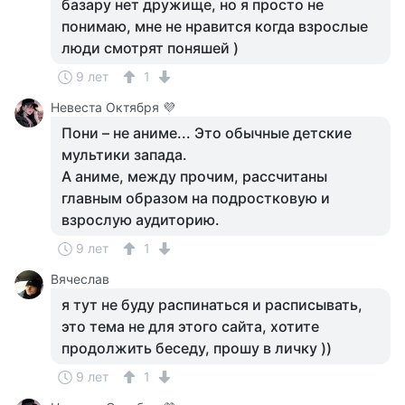
базару нет дружище, но я просто не
понимаю, мне не нравится когда взрослые
люди смотрят поняшей )
9 лет
1
Невеста Октября 💜
Пони – не аниме... Это обычные детские
мультики запада.
А аниме, между прочим, рассчитаны
главным образом на подростковую и
взрослую аудиторию.
9 лет
1
Вячеслав
я тут не буду распинаться и расписывать,
это тема не для этого сайта, хотите
продолжить беседу, прошу в личку ))
9 лет
1