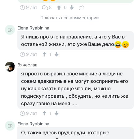
9 лет
8
0
Показать все комментарии
Elena Ryabinina
ER
Я лишь про это направление, а что у Вас в
остальной жизни, это уже Ваше дело
9 лет
1
Вячеслав
я просто выразил свое мнение а люди не
совем адекватные не могут воспринять его
ну как сказать проще что ли, можно
подискутировать , обсудить, но не лить же
сразу гавно на меня ....
9 лет
1
Elena Ryabinina
ER
О, таких здесь пруд пруди, которые