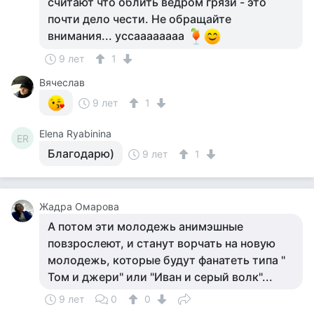
считают что облить ведром грязи - это
почти дело чести. Не обращайте
внимания... уссаааааааа
9 лет
1
Вячеслав
9 лет
1
Elena Ryabinina
ER
Благодарю)
9 лет
1
Жадра Омарова
А потом эти молодежь анимэшные
повзрослеют, и станут ворчать на новую
молодежь, которые будут фанатеть типа "
Том и джери" или "Иван и серый волк"...
9 лет
0
0