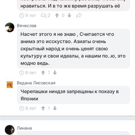
нравиться. И в то же время разрушать её
9 лет
2
0
Вячеслав
Насчет этого я не знаю , Считается что
анимэ это исскуство. Азиаты очень
скрытный народ и очень ценят свою
культуру и свои идеалы, а нашим по..ю, это
модно ведь.
9 лет
1
Ведана Лисовская
Черепашки ниндзя запрещены к показу в
Японии
9 лет
1
Линана