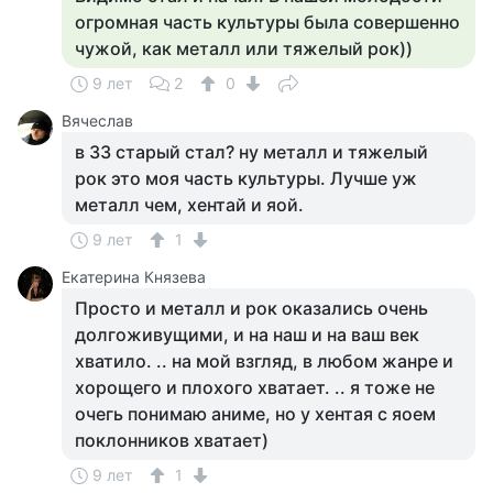
огромная часть культуры была совершенно
чужой, как металл или тяжелый рок))
9 лет
2
0
Вячеслав
в 33 старый стал? ну металл и тяжелый
рок это моя часть культуры. Лучше уж
металл чем, хентай и яой.
9 лет
1
Екатерина Князева
Просто и металл и рок оказались очень
долгоживущими, и на наш и на ваш век
хватило. .. на мой взгляд, в любом жанре и
хорощего и плохого хватает. .. я тоже не
очегь понимаю аниме, но у хентая с яоем
поклонников хватает)
9 лет
1