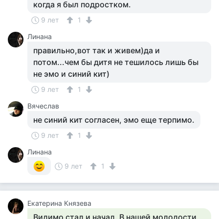
когда я был подростком.
9 лет
1
Линана
правильно,вот так и живем)да и
потом...чем бы дитя не тешилось лишь бы
не эмо и синий кит)
9 лет
1
Вячеслав
не синий кит согласен, эмо еще терпимо.
9 лет
1
Линана
9 лет
1
Екатерина Князева
Видимо стал и начал. В нашей молодости