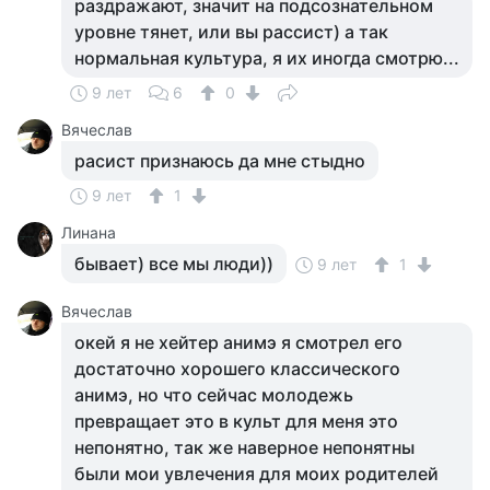
раздражают, значит на подсознательном
уровне тянет, или вы рассист) а так
нормальная культура, я их иногда смотрю...
9 лет
6
0
Вячеслав
расист признаюсь да мне стыдно
9 лет
1
Линана
бывает) все мы люди))
9 лет
1
Вячеслав
окей я не хейтер анимэ я смотрел его
достаточно хорошего классического
анимэ, но что сейчас молодежь
превращает это в культ для меня это
непонятно, так же наверное непонятны
были мои увлечения для моих родителей