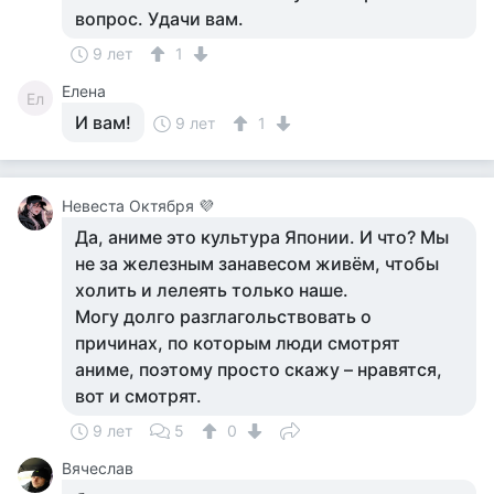
вопрос. Удачи вам.
9 лет
1
Елена
Ел
И вам!
9 лет
1
Невеста Октября 💜
Да, аниме это культура Японии. И что? Мы
не за железным занавесом живём, чтобы
холить и лелеять только наше.
Могу долго разглагольствовать о
причинах, по которым люди смотрят
аниме, поэтому просто скажу – нравятся,
вот и смотрят.
9 лет
5
0
Вячеслав