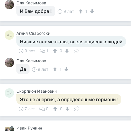
Оля Касымова
И Вам добра !
9 лет
1
Агния Сварогски
АС
Низшие элементалы, вселяющиеся в людей
9 лет
1
0
Оля Касымова
Да
9 лет
1
Скорпион Иванович
СИ
Это не энергия, а определённые гормоны!
7 лет
0
0
Иван Ручкин