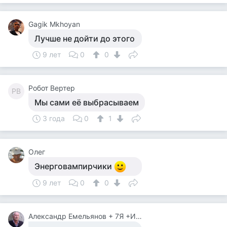
Gagik Mkhoyan
Лучше не дойти до этого
9 лет
0
0
Робот Вертер
РВ
Мы сами её выбрасываем
3 года
0
1
Олег
Энерговампирчики
9 лет
0
0
Александр Емельянов + 7Я +Инструктор Туризма