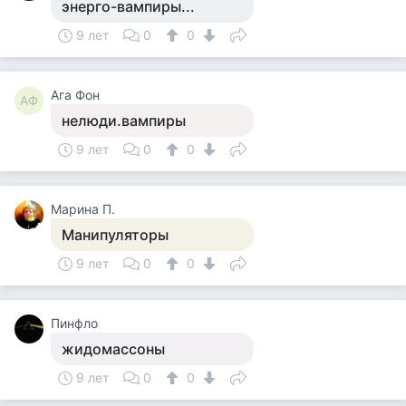
энерго-вампиры...
9 лет
0
0
Ага Фон
АФ
нелюди.вампиры
9 лет
0
0
Марина П.
Манипуляторы
9 лет
0
0
Пинфло
жидомассоны
9 лет
0
0