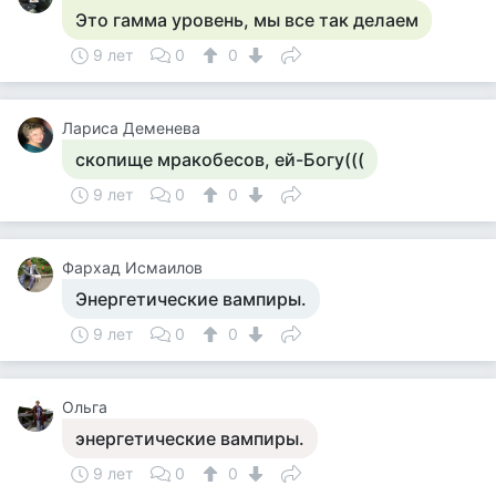
Это гамма уровень, мы все так делаем
9 лет
0
0
Лариса Деменева
скопище мракобесов, ей-Богу(((
9 лет
0
0
Фархад Исмаилов
Энергетические вампиры.
9 лет
0
0
Ольга
энергетические вампиры.
9 лет
0
0