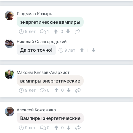
Людмила Козырь
энергетические вампиры
9 лет
1
0
Николай Славгородский
Да,это точно!
9 лет
1
Максим Князев-Анархист
вампиры энергетические
9 лет
0
0
Алексей Кожемяко
Вампиры энергетические
9 лет
0
0