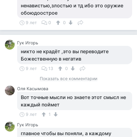
ненавистью,злостью и тд ибо это оружие
обоюдоострое
9 лет
0
0
Гук Игорь
никто не крадёт ,это вы переводите
Божественную в негатив
9 лет
13
0
Показать все комментарии
Оля Касымова
Вот точные мысли но знаете этот смысл не
каждый поймет
9 лет
1
Гук Игорь
главное чтобы вы поняли, а каждому