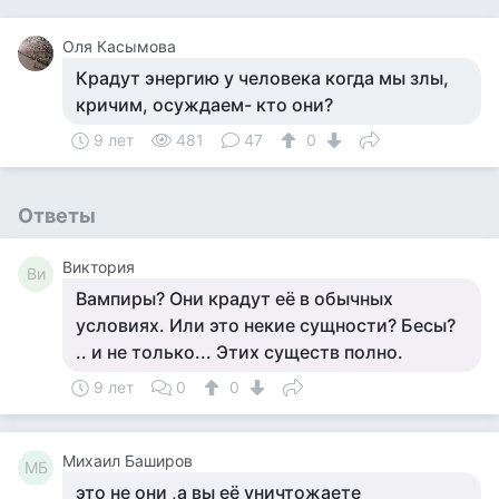
Оля Касымова
Крадут энергию у человека когда мы злы,
кричим, осуждаем- кто они?
9 лет
481
47
0
Ответы
Виктория
Ви
Вампиры? Они крадут её в обычных
условиях. Или это некие сущности? Бесы?
.. и не только... Этих существ полно.
9 лет
0
0
Михаил Баширов
МБ
это не они ,а вы её уничтожаете