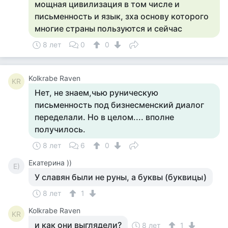
мощная цивилизация в том числе и
письменность и язык, зха основу которого
многие страны пользуются и сейчас
8 лет
0
0
Kolkrabe Raven
KR
Нет, не знаем,чью руническую
письменность под бизнесменский диалог
переделали. Но в целом.... вполне
получилось.
8 лет
6
0
Екатерина ))
Е)
У славян были не руны, а буквы (буквицы)
8 лет
1
Kolkrabe Raven
KR
и как они выглядели?
8 лет
1