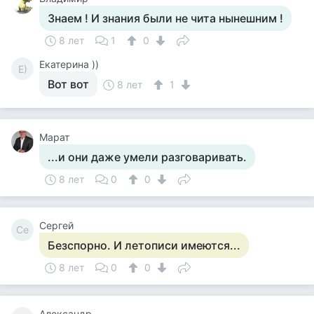
Знаем ! И знания были не чита нынешним !
8 лет
1
0
Екатерина ))
Е)
Вот вот
8 лет
1
Марат
...и они даже умели разговаривать.
8 лет
0
0
Сергей
Се
Безспорно. И летописи имеются...
8 лет
0
0
Александр