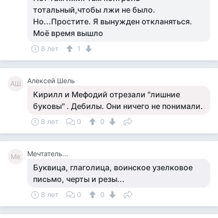
тотальный,чтобы лжи не было.
Но...Простите. Я вынужден откланяться.
Моё время вышло
8 лет
1
Алексей Шель
АШ
Кирилл и Мефодий отрезали "лишние
буковы" . Дебилы. Они ничего не понимали.
8 лет
0
0
Мечтатель...
Ме
Буквица, глаголица, воинское узелковое
письмо, черты и резы...
8 лет
0
0