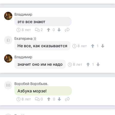
Владимир
это все знают
8 лет
2
0
Екатерина ))
Е)
Не все, как оказывается
8 лет
1
Владимир
значит оно им не надо
8 лет
1
Воробей Воробьев.
ВВ
Азбука морзе!
8 лет
0
0