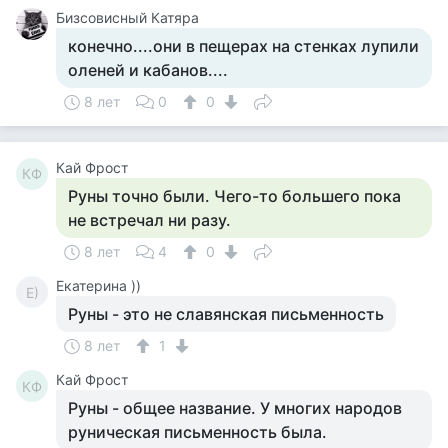
Бизсовисный Катяра
конечно....они в пещерах на стенках лупили
оленей и кабанов....
8 лет
0
0
Кай Фрост
КФ
Руны точно были. Чего-то большего пока
не встречал ни разу.
8 лет
4
0
Екатерина ))
Е)
Руны - это не славянская письменность
8 лет
1
Кай Фрост
КФ
Руны - общее название. У многих народов
руническая письменность была.