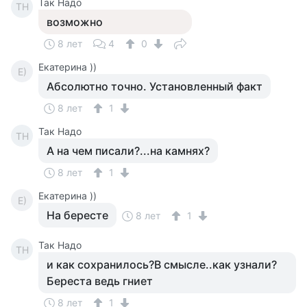
Так Надо
ТН
возможно
8 лет
4
0
Екатерина ))
Е)
Абсолютно точно. Установленный факт
8 лет
1
Так Надо
ТН
А на чем писали?...на камнях?
8 лет
1
Екатерина ))
Е)
На бересте
8 лет
1
Так Надо
ТН
и как сохранилось?В смысле..как узнали?
Береста ведь гниет
8 лет
1