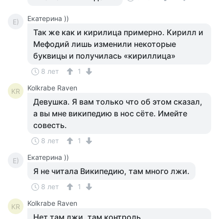
Екатерина ))
Е)
Так же как и кирилица примерно. Кирилл и
Мефодий лишь изменили некоторые
буквицы и получилась «кириллица»
8 лет
1
Kolkrabe Raven
KR
Девушка. Я вам только что об этом сказал,
а вы мне википедию в нос сёте. Имейте
совесть.
8 лет
1
Екатерина ))
Е)
Я не читала Википедию, там много лжи.
8 лет
1
Kolkrabe Raven
KR
Нет там лжи. там контроль