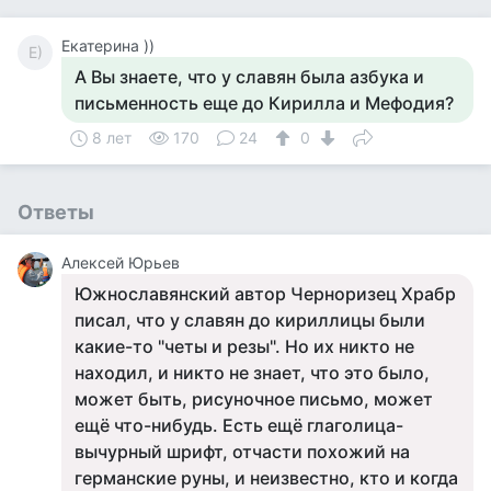
Екатерина ))
Е)
А Вы знаете, что у славян была азбука и
письменность еще до Кирилла и Мефодия?
8 лет
170
24
0
Ответы
Алексей Юрьев
Южнославянский автор Черноризец Храбр
писал, что у славян до кириллицы были
какие-то "четы и резы". Но их никто не
находил, и никто не знает, что это было,
может быть, рисуночное письмо, может
ещё что-нибудь. Есть ещё глаголица-
вычурный шрифт, отчасти похожий на
германские руны, и неизвестно, кто и когда