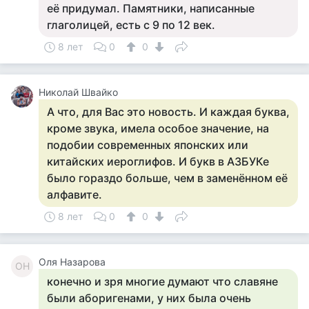
её придумал. Памятники, написанные
глаголицей, есть с 9 по 12 век.
8 лет
0
0
Николай Швайко
А что, для Вас это новость. И каждая буква,
кроме звука, имела особое значение, на
подобии современных японских или
китайских иероглифов. И букв в АЗБУКе
было гораздо больше, чем в заменённом её
алфавите.
8 лет
0
0
Оля Назарова
ОН
конечно и зря многие думают что славяне
были аборигенами, у них была очень