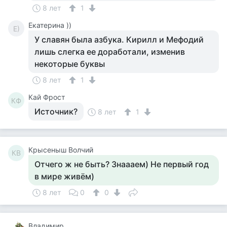
8 лет
1
Екатерина ))
Е)
У славян была азбука. Кирилл и Мефодий
лишь слегка ее доработали, изменив
некоторые буквы
8 лет
1
Кай Фрост
КФ
Источник?
8 лет
1
Крысеныш Волчий
КВ
Отчего ж не быть? Знаааем) Не первый год
в мире живём)
8 лет
0
0
Владимир