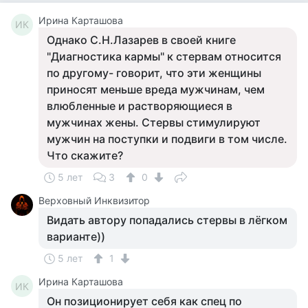
Ирина Карташова
ИК
Однако С.Н.Лазарев в своей книге
"Диагностика кармы" к стервам относится
по другому- говорит, что эти женщины
приносят меньше вреда мужчинам, чем
влюбленные и растворяющиеся в
мужчинах жены. Стервы стимулируют
мужчин на поступки и подвиги в том числе.
Что скажите?
5 лет
3
0
Верховный Инквизитор
Видать автору попадались стервы в лёгком
варианте))
5 лет
1
Ирина Карташова
ИК
Он позиционирует себя как спец по