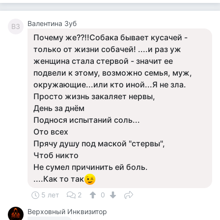
Валентина Зуб
ВЗ
Почему же??!!Собака бывает кусачей -
только от жизни собачей! ....и раз уж
женщина стала стервой - значит ее
подвели к этому, возможно семья, муж,
окружающие...или кто иной...Я не зла.
Просто жизнь закаляет нервы,
День за днём
Поднося испытаний соль...
Ото всех
Прячу душу под маской "стервы",
Чтоб никто
Не сумел причинить ей боль.
....Как то так
5 лет
2
0
Верховный Инквизитор