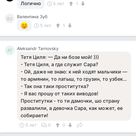
Логично
5 лет
1
Валентина Зуб
ВЗ
5 лет
1
Aleksandr Tarnovsky
AT
Тетя Циля: — Да ни бозе мой! )))
- Тетя Циля, а где служит Сара?
- Ой, даже не знаю: к ней ходят мальчики —
то армянин, то латыш, то грузин, то узбек…
- Так она таки пpocтитутка?
- Я вас прошу от таких виводов!
Проститутки - то ти дамочки, шо страну
развалили, а девочка Сара, как может, ее
собираети!
5 лет
0
0