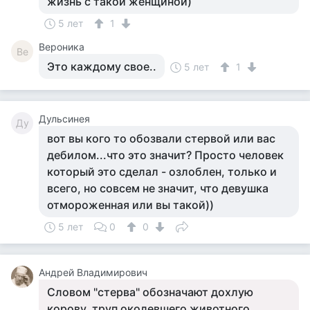
жизнь с такой женщиной)
5 лет
1
Вероника
Ве
Это каждому свое..
5 лет
1
Дульсинея
Ду
вот вы кого то обозвали стервой или вас
дебилом...что это значит? Просто человек
который это сделал - озлоблен, только и
всего, но совсем не значит, что девушка
отмороженная или вы такой))
5 лет
0
0
Андрей Владимирович
Словом "стерва" обозначают дохлую
корову, труп околевшего животного,