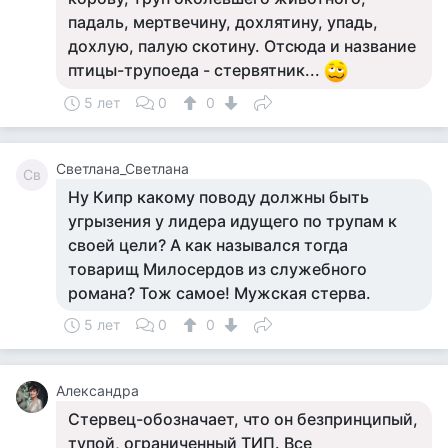
падаль, мертвечину, дохлятину, упадь,
дохлую, палую скотину. Отсюда и название
птицы-трупоеда - стервятник...
5 лет
0
0
Светлана_Светлана
Св
Ну Кипр какому поводу должны быть
угрызения у лидера идущего по трупам к
своей цели? А как назывался тогда
товарищ Милосердов из служебного
романа? Тож самое! Мужская стерва.
5 лет
0
0
Александра
Стервец-обозначает, что он безпринципый,
тупой, ограниченный ТИП. Все