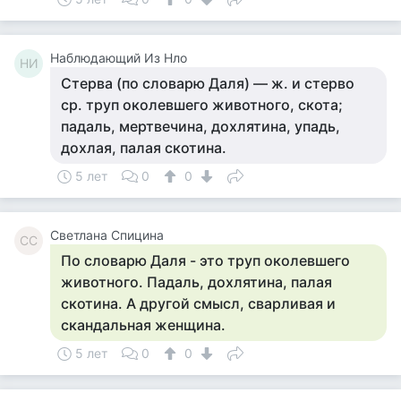
Наблюдающий Из Нло
НИ
Стерва (по словарю Даля) — ж. и стерво
ср. труп околевшего животного, скота;
падаль, мертвечина, дохлятина, упадь,
дохлая, палая скотина.
5 лет
0
0
Светлана Спицина
СС
По словарю Даля - это труп околевшего
животного. Падаль, дохлятина, палая
скотина. А другой смысл, сварливая и
скандальная женщина.
5 лет
0
0