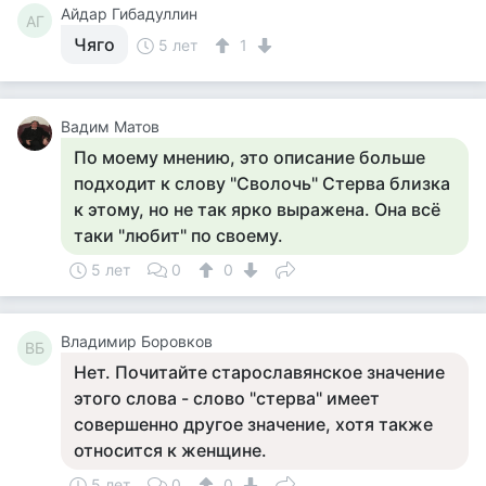
Айдар Гибадуллин
АГ
Чяго
5 лет
1
Вадим Матов
По моему мнению, это описание больше
подходит к слову "Сволочь" Стерва близка
к этому, но не так ярко выражена. Она всё
таки "любит" по своему.
5 лет
0
0
Владимир Боровков
ВБ
Нет. Почитайте старославянское значение
этого слова - слово "стерва" имеет
совершенно другое значение, хотя также
относится к женщине.
5 лет
0
0