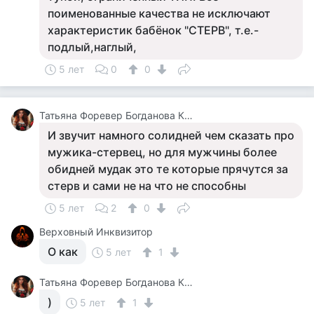
поименованные качества не исключают
характеристик бабёнок "СТЕРВ", т.е.-
подлый,наглый,
5 лет
0
0
Татьяна Форевер Богданова Картина Дали Пять Минут До Пробуждения Или Кормежки Кошек
И звучит намного солидней чем сказать про
мужика-стервец, но для мужчины более
обидней мудак это те которые прячутся за
стерв и сами не на что не способны
5 лет
2
0
Верховный Инквизитор
О как
5 лет
1
Татьяна Форевер Богданова Картина Дали Пять Минут До Пробуждения Или Кормежки Кошек
)
5 лет
1