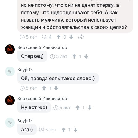
но не потому, что они не ценят стерву, а
потому, что недооценивают себя. А как
назвать мужчину, который использует
женщин и обстояятельства в своих целях?
5 лет
4
0
Верховный Инквизитор
Стервец)
5 лет
1
Bcyjdfz
Bc
Ой, правда есть такое слово.)
5 лет
1
Верховный Инквизитор
Ну вот же)
5 лет
1
Bcyjdfz
Bc
Ага))
5 лет
1