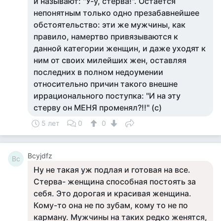
и называют: "У-у, стерва!". Остается
непонятным только одно презабавнейшее
обстоятельство: эти же мужчины, как
правило, намертво привязываются к
данной категории женщин, и даже уходят к
ним от своих милейших жен, оставляя
последних в полном недоумении
относительно причин такого внешне
иррационального поступка: "И на эту
стерву он МЕНЯ променял?!!" (с)
5 лет
0
0
Bcyjdfz
Bc
Ну не такая уж подлая и готовая на все.
Стерва- женщина способная постоять за
себя. Это дорогая и красивая женщина.
Кому-то она не по зубам, кому то не по
карману. Мужчины на таких редко женятся,