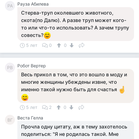
Рауза Абилева
РА
Стерва-труп околевшего животного,
скота(по Далю). А разве труп может кого-
то или что-то использовать? А зачем трупу
совесть?
5 лет
0
0
Робот Вертер
РВ
Весь прикол в том, что это вошло в моду и
многие женщины убеждены извне, что
именно такой нужно быть для счастья
5 лет
2
0
Веста Гелла
ВГ
Прочла одну цитату, аж в тему захотелось
поделиться: "Я не родилась такой. Мне