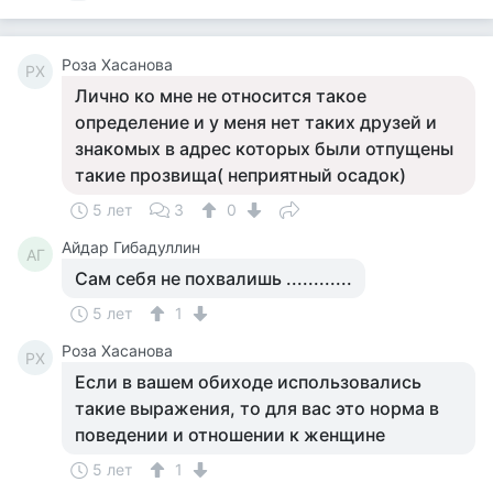
Роза Хасанова
РХ
Лично ко мне не относится такое
определение и у меня нет таких друзей и
знакомых в адрес которых были отпущены
такие прозвища( неприятный осадок)
5 лет
3
0
Айдар Гибадуллин
АГ
Сам себя не похвалишь ............
5 лет
1
Роза Хасанова
РХ
Если в вашем обиходе использовались
такие выражения, то для вас это норма в
поведении и отношении к женщине
5 лет
1