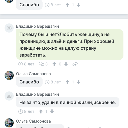
Спасибо
8 лет
1
Владимир Верещагин
ВВ
Почему бы и нет?Любить женщину,а не
провинцию,жильё,и деньги.При хорошей
женщине можно на целую страну
заработать.
8 лет
3
0
Ольга Самсонова
Спасибо
8 лет
1
Владимир Верещагин
ВВ
Не за что,удачи в личной жизни,искренне.
8 лет
1
Ольга Самсонова