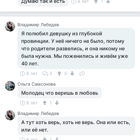
Думаю так и есть
8 лет
1
Владимир Лебедев
Я полюбил девушку из глубокой
провинции. У неё ничего не было, потому
что родители развелись, и она никому не
была нужна. Мы поженились и живём уже
40 лет.
8 лет
3
0
Ольга Самсонова
Молодец что веришь в любовь
8 лет
1
Владимир Лебедев
А тут хоть верь, хоть не верь. Она или есть,
или её нет.
8 лет
1