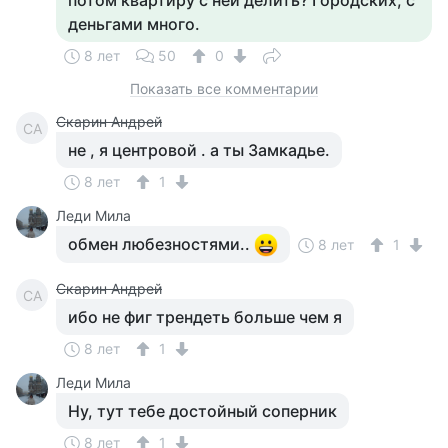
потом квартиру с ней делить? Городских, с
деньгами много.
8 лет
50
0
Показать все комментарии
Скарин Андрей
СА
не , я центровой . а ты Замкадье.
8 лет
1
Леди Мила
обмен любезностями..
8 лет
1
Скарин Андрей
СА
ибо не фиг трендеть больше чем я
8 лет
1
Леди Мила
Ну, тут тебе достойный соперник
8 лет
1