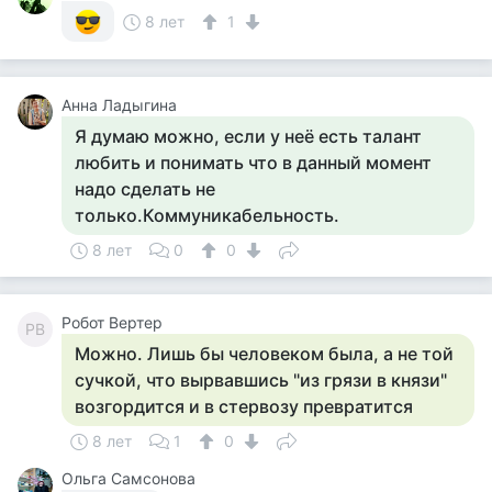
8 лет
1
Анна Ладыгина
Я думаю можно, если у неё есть талант
любить и понимать что в данный момент
надо сделать не
только.Коммуникабельность.
8 лет
0
0
Робот Вертер
РВ
Можно. Лишь бы человеком была, а не той
сучкой, что вырвавшись "из грязи в князи"
возгордится и в стервозу превратится
8 лет
1
0
Ольга Самсонова