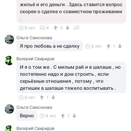
жильё и его деньги . Здесь ставится вопрос
скорее о сделке о совместном проживании
.
8 лет
4
0
Ольга Самсонова
Я про любовь а не сделку
8 лет
1
Валерий Свиридов
И я о том же . С милым рай и в шалаше , но
постепенно надо и дом строить , если
серьёзные отношения , потому , что
детишек в шалаше тяжело воспитывать .
8 лет
1
Ольга Самсонова
Верно
8 лет
1
Валерий Свиридов