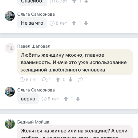
Спасибо.
8 лет
1
Ольга Самсонова
Не за что
8 лет
1
Павел Шаповал
ПШ
Любить женщину можно, главное
взаимность. Иначе это уже использование
женщиной влюблённого человека
8 лет
1
0
Ольга Самсонова
верно
8 лет
1
Бедный Мойша.
Женятся на жилье или на женщине? А если