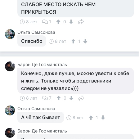
СЛАБОЕ МЕСТО ИСКАТЬ ЧЕМ
ПРИКРЫТЬСЯ
8 лет
1
0
Ольга Самсонова
Спасибо
8 лет
1
Барон Де Гофмансталь
Конечно, даже лучше, можно увести к себе
и жить. Только чтобы родственники
следом не увязались)))
8 лет
7
0
Ольга Самсонова
А чё так бывает
8 лет
1
Барон Де Гофмансталь