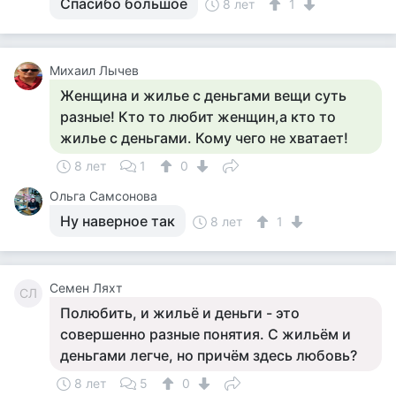
Спасибо большое
8 лет
1
Михаил Лычев
Женщина и жилье с деньгами вещи суть
разные! Кто то любит женщин,а кто то
жилье с деньгами. Кому чего не хватает!
8 лет
1
0
Ольга Самсонова
Ну наверное так
8 лет
1
Семен Ляхт
СЛ
Полюбить, и жильё и деньги - это
совершенно разные понятия. С жильём и
деньгами легче, но причём здесь любовь?
8 лет
5
0