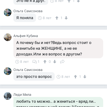
Это не я а друг.
8 лет
1
Ольга Самсонова
Я поняла
8 лет
1
Альфия Кубина
А почему бы и нет?Ведь вопрос стоит о
женитьбе на ЖЕНЩИНЕ, а не ее
доходах.Или же вопрос в другом?
8 лет
1
0
Ольга Самсонова
это просто вопрос
8 лет
1
Леди Мила
любить то можно.. а жениться - вряд ли..