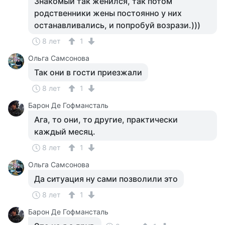
Знакомый так женился, так потом
родственники жены постоянно у них
останавливались, и попробуй возрази.)))
8 лет
1
Ольга Самсонова
Так они в гости приезжали
8 лет
1
Барон Де Гофмансталь
Ага, то они, то другие, практически
каждый месяц.
8 лет
1
Ольга Самсонова
Да ситуация ну сами позволили это
8 лет
1
Барон Де Гофмансталь