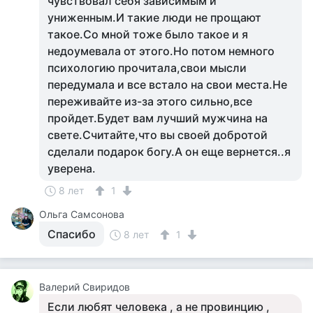
чувствовал себя зависимым и
униженным.И такие люди не прощают
такое.Со мной тоже было такое и я
недоумевала от этого.Но потом немного
психологию прочитала,свои мысли
передумала и все встало на свои места.Не
переживайте из-за этого сильно,все
пройдет.Будет вам лучший мужчина на
свете.Считайте,что вы своей добротой
сделали подарок богу.А он еще вернется..я
уверена.
8 лет
1
Ольга Самсонова
Спасибо
8 лет
1
Валерий Свиридов
Если любят человека , а не провинцию ,