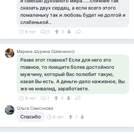
и смесью духовного мира.....слияние так
сказать двух сердец, а если всего этого
помаленьку так и любовь будет не долгой и
слабенькой..
8 лет
0
0
Марина Шурина (Шевченко)
Разве этот главное? Если для него это
главное, то поищите более достойного
мужчину, который Вас полюбит такую,
какая Вы есть. А деньги-дело наживное, Вы
же не инвалид, заработаете.
8 лет
1
0
Ольга Самсонова
Спасибо
8 лет
1