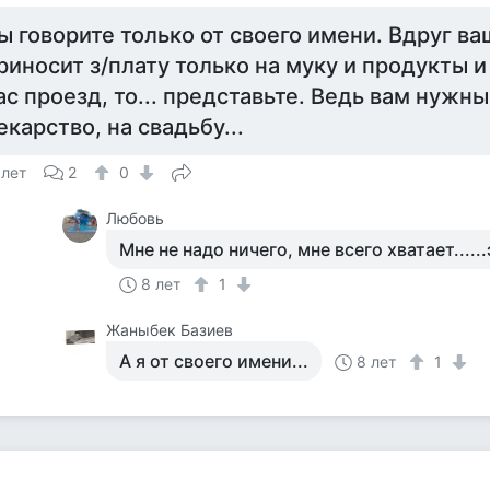
ы говорите только от своего имени. Вдруг в
риносит з/плату только на муку и продукты и
ас проезд, то... представьте. Ведь вам нужны
екарство, на свадьбу...
 лет
2
0
Любовь
Мне не надо ничего, мне всего хватает......э
8 лет
1
Жаныбек Базиев
А я от своего имени...
8 лет
1