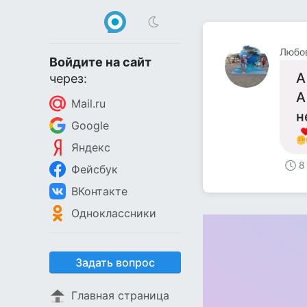
Любо
Войдите на сайт
А
через:
А
Mail.ru
н
Google
Яндекс
8
Фейсбук
ВКонтакте
Одноклассники
Задать вопрос
Главная страница