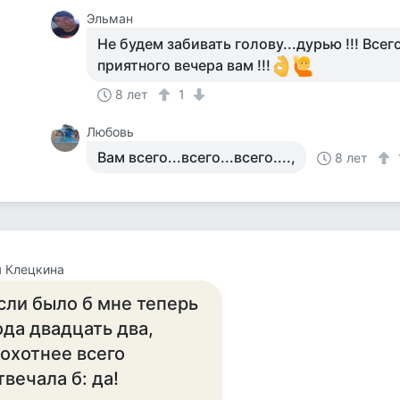
Эльман
Не будем забивать голову...дурью !!! Всег
приятного вечера вам !!!
8 лет
1
Любовь
Вам всего...всего...всего....,
8 лет
 Клецкина
сли было б мне теперь
ода двадцать два,
 охотнее всего
твечала б: да!