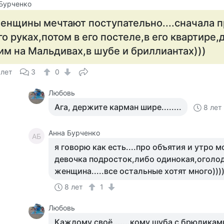
Бурченко
енщины мечтают поступательно....сначала п
го руках,потом в его постеле,в его квартире
им на Мальдивах,в шубе и бриллиантах)))
 лет
3
0
Любовь
Ага, держите карман шире........
8 лет
Анна Бурченко
АБ
я говорю как есть....про объятия и утро 
девочка подросток,либо одинокая,оголо
женщина.....все остальные хотят много)))
8 лет
1
Любовь
Каждому своё.......кому шуба с брюликами