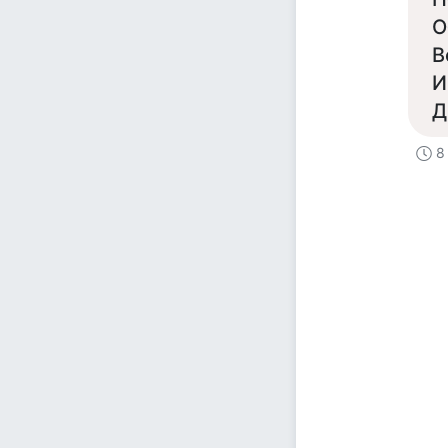
О
В
И
Д
8