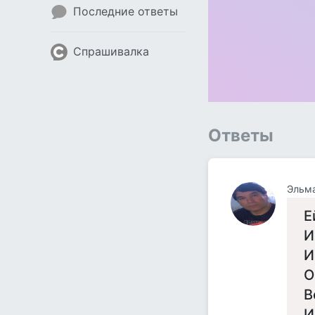
Последние ответы
Спрашивалка
Ответы
Эльм
Е
И
И
О
В
И