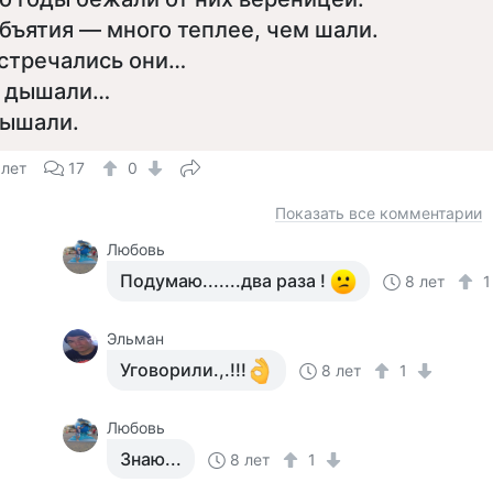
бъятия — много теплее, чем шали.
стречались они…
 дышали…
ышали.
 лет
17
0
Показать все комментарии
Любовь
Подумаю.......два раза !
8 лет
Эльман
Уговорили.,.!!!
8 лет
1
Любовь
Знаю...
8 лет
1