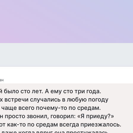
ан
й было сто лет. А ему сто три года.
х встречи случались в любую погоду
 чаще всего почему-то по средам.
н просто звонил, говорил: «Я приеду?»
от как-то по средам всегда приезжалось.
 даже когда вдруг она простужалась,