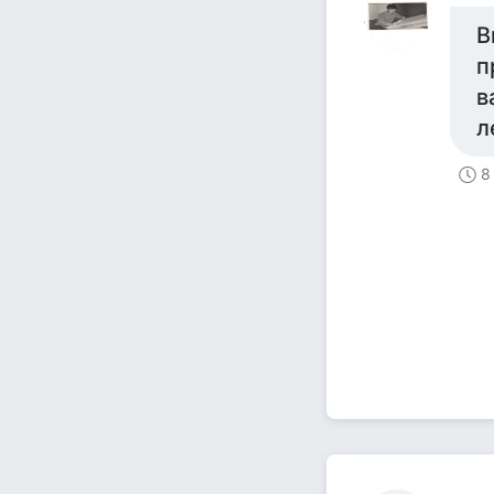
В
п
в
л
8