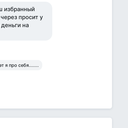
аш избранный
 через просит у
 деньги на
т я про себя.......