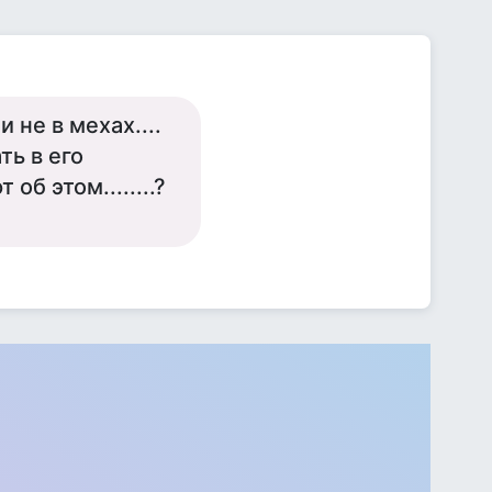
и не в мехах....
ть в его
б этом........?