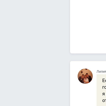
Лилия
Е
г
я
о