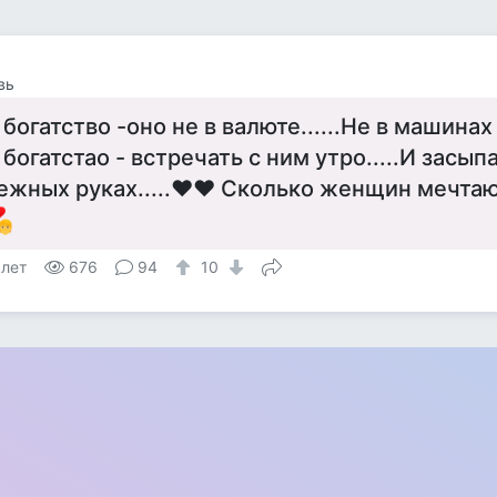
вь
 богатство -оно не в валюте......Не в машинах 
 богатстао - встречать с ним утро.....И засыпа
ежных руках.....❤❤ Сколько женщин мечтают о
 лет
676
94
10