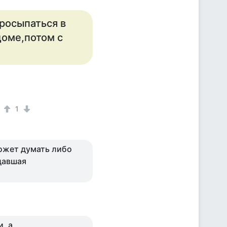
росыпаться в
,доме,потом с
1
может думать либо
давшая
)
, а