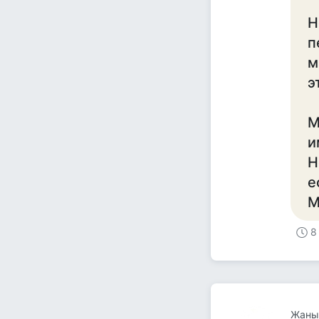
Н
п
м
э
М
и
Н
е
М
8
Жаны