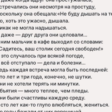
стречались они несмотря на простуду,
оскольку она обещала:«Не буду дышать на те
о, хоть это ужасно, дышала.
икак не могла надышаться.
 даже — друг друга они целовали…
 ним мальчик в кафе выходил со словами:
Садитесь, ваш столик сегодня свободен!»
 это случалось при всякой погоде,
 всё отступало — дела и болезни…
едь каждая встреча могла быть последней:
то лет и три года, конечно, не шутки.
ни не хотели терять ни минутки.
бъятия — много теплее, чем пледы.
ни были счастливы каждую среду.
 сто лет как-то глупо влюбляться, жениться.
о годы бежали от них вереницей.