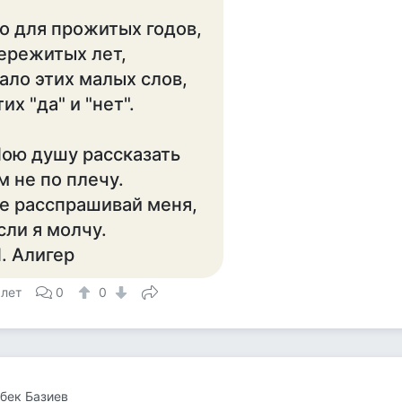
о для прожитых годов,
ережитых лет,
ало этих малых слов,
тих "да" и "нет".
ою душу рассказать
м не по плечу.
е расспрашивай меня,
сли я молчу.
. Алигер
 лет
0
0
бек Базиев