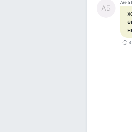
Анна 
АБ
ж
е
н
8