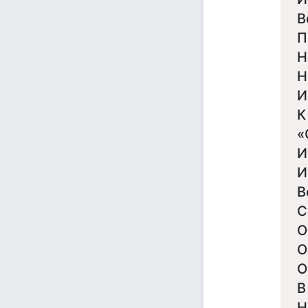
В
П
Н
Н
И
К
«
И
И
В
С
О
О
О
В
Н