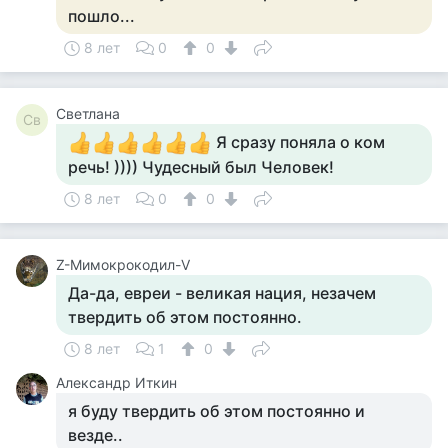
пошло...
8 лет
0
0
Светлана
Св
Я сразу поняла о ком
речь! )))) Чудесный был Человек!
8 лет
0
0
Z-Мимокрокодил-V
Да-да, евреи - великая нация, незачем
твердить об этом постоянно.
8 лет
1
0
Александр Иткин
я буду твердить об этом постоянно и
везде..