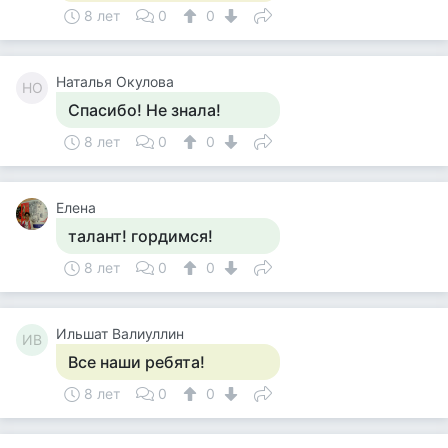
8 лет
0
0
Наталья Окулова
НО
Спасибо! Не знала!
8 лет
0
0
Елена
талант! гордимся!
8 лет
0
0
Ильшат Валиуллин
ИВ
Все наши ребята!
8 лет
0
0