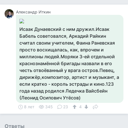
Александр Иткин
Исаак Дунаевский с ним дружил.Исаак
Бабель советовался, Аркадий Райкин
считал своим учителем, Фаина Раневская
просто восхищалась, как, впрочем и
миллионы людей.Моряки 3-ей отдельной
краснознамённой бригады назвали в его
честь отвоёванный у врага остров.Певец,
дирижёр,композитор, артист и музыкант, а
если кратко - король эстрады и кино.123
года назад родился Ледечка Вайсбейн
(Леонид Осипович Утёсов)
8 лет
345
23
4
Ответы