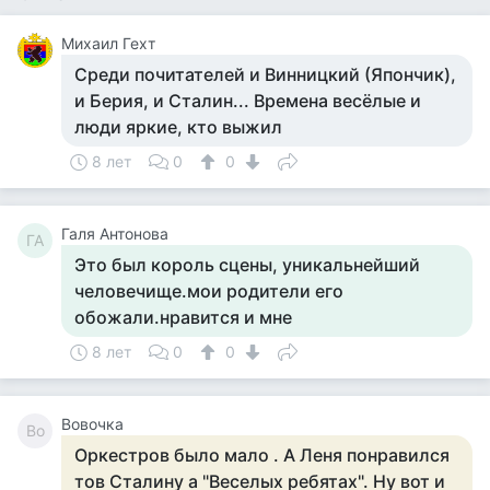
Михаил Гехт
Среди почитателей и Винницкий (Япончик),
и Берия, и Сталин... Времена весёлые и
люди яркие, кто выжил
8 лет
0
0
Галя Антонова
ГА
Это был король сцены, уникальнейший
человечище.мои родители его
обожали.нравится и мне
8 лет
0
0
Вовочка
Во
Оркестров было мало . А Леня понравился
тов Сталину а "Веселых ребятах". Ну вот и