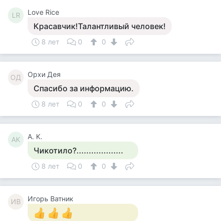
Love Rice
LR
Красавчик!Талантливый человек!
8 лет
0
0
Орхи Дея
ОД
Спасибо за информацию.
8 лет
0
0
A. K.
AK
Чикотило?...................
8 лет
0
0
Игорь Ватник
ИВ