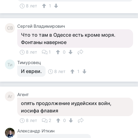
8 лет
1
Сергей Владимирович
СВ
Что то там в Одессе есть кроме моря.
Фонтаны наверное
8 лет
1
0
Тимуровец
Ти
И евреи.
8 лет
1
Агент
Аг
опять продолжение иудейских войн,
иосифа флавия
8 лет
2
0
Александр Иткин