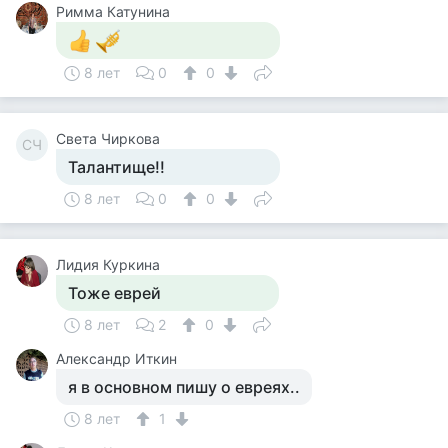
Римма Катунина
8 лет
0
0
Света Чиркова
СЧ
Талантище!!
8 лет
0
0
Лидия Куркина
Тоже еврей
8 лет
2
0
Александр Иткин
я в основном пишу о евреях..
8 лет
1