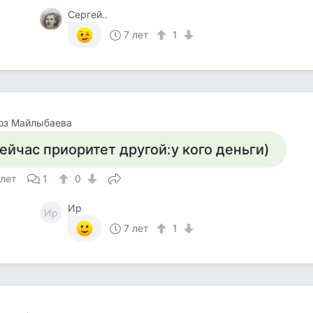
Сергей..
7 лет
1
оз Майлыбаева
ейчас приоритет другой:у кого деньги)
 лет
1
0
Ир
Ир
7 лет
1