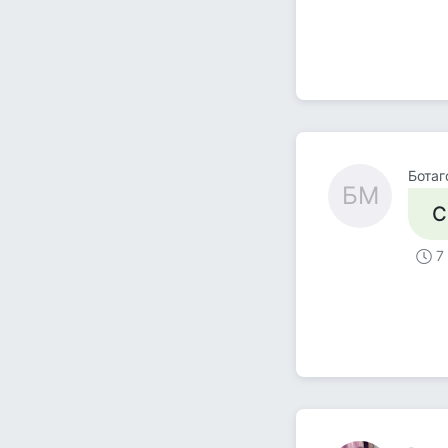
Ботаг
БМ
С
7