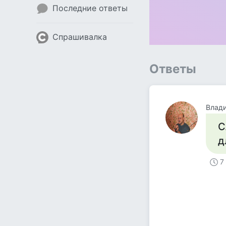
Последние ответы
Спрашивалка
Ответы
Влад
С
д
7