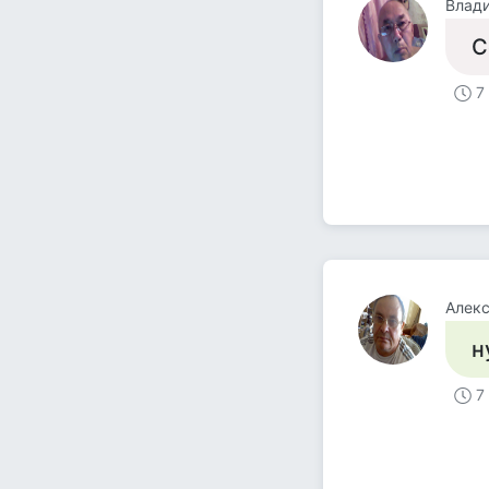
Влад
С
7
Алекс
н
7