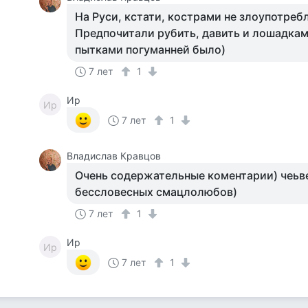
На Руси, кстати, кострами не злоупотребл
Предпочитали рубить, давить и лошадками
пытками погуманней было)
7 лет
1
Ир
Ир
7 лет
1
Владислав Кравцов
Очень содержательные коментарии) чеьв
бессловесных смацлолюбов)
7 лет
1
Ир
Ир
7 лет
1