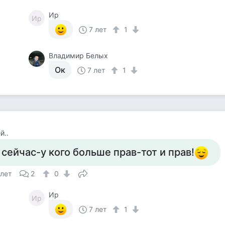
Ир
Ир
7 лет
1
Владимир Белых
Ок
7 лет
1
й..
 сейчас-у кого больше прав-тот и прав!
 лет
2
0
Ир
Ир
7 лет
1