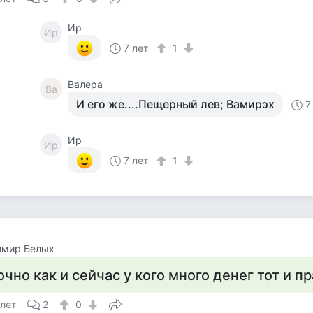
Ир
Ир
7 лет
1
Валера
Ва
И его же....Пещерный лев; Вамирэх
7
Ир
Ир
7 лет
1
имир Белых
очно как и сейчас у кого много денег тот и пр
 лет
2
0