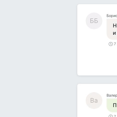
Бори
ББ
Н
и
7
Вале
Ва
П
7