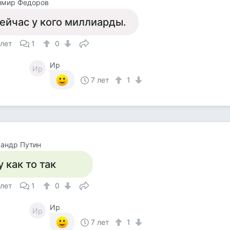
имир Федоров
ейчас у кого миллиарды.
 лет
1
0
Ир
Ир
7 лет
1
андр Путин
у как то так
 лет
1
0
Ир
Ир
7 лет
1