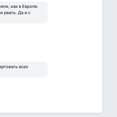
яли, как в Европе.
 рвать. Да и с
ертовать всех