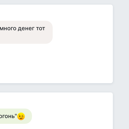
много денег тот
огонь"