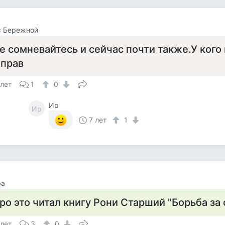
с Бережной
е сомневайтесь и сейчас почти также.У кого 
 прав
 лет
1
0
Ир
Ир
7 лет
1
ра
ро это читал книгу Рони Старший "Борьба за 
 лет
3
0