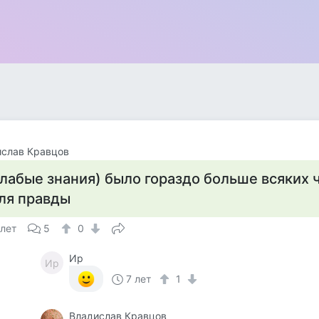
ислав Кравцов
лабые знания) было гораздо больше всяких
ля правды
 лет
5
0
Ир
Ир
7 лет
1
Владислав Кравцов