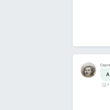
Серге
А
7