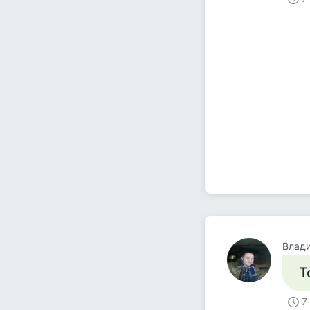
Влад
Т
7