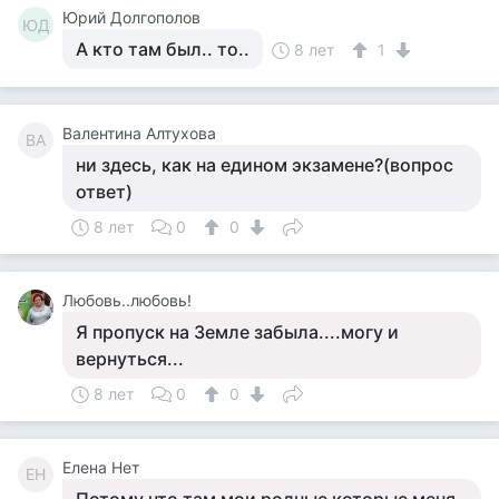
Юрий Долгополов
ЮД
А кто там был.. то..
8 лет
1
Валентина Алтухова
ВА
ни здесь, как на едином экзамене?(вопрос
ответ)
8 лет
0
0
Любовь..любовь!
Я пропуск на Земле забыла....могу и
вернуться...
8 лет
0
0
Елена Нет
ЕН