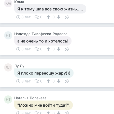
Юлия
Юл
Я к тому шла все свою жизнь.....
8 лет
0
0
Надежда Тимофеева-Радаева
НТ
а не очень то и хотелось!
8 лет
0
0
Лу Лу
ЛЛ
Я плохо переношу жару)))
8 лет
0
0
Наталья Тюленева
НТ
"Можно мне войти туда?".
8 лет
0
0