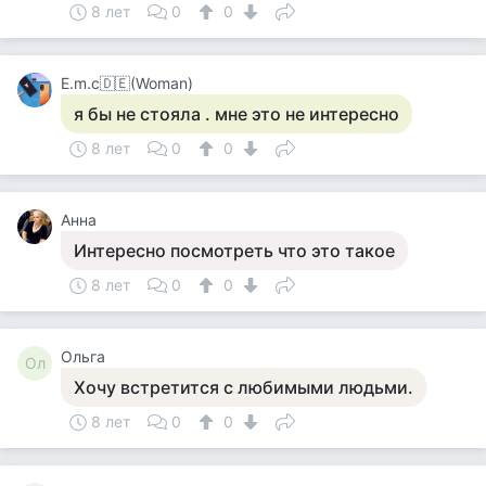
8 лет
0
0
Е.m.c🇩🇪(Woman)
я бы не стояла . мне это не интересно
8 лет
0
0
Анна
Интересно посмотреть что это такое
8 лет
0
0
Ольга
Ол
Хочу встретится с любимыми людьми.
8 лет
0
0