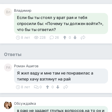
Владимир
Вл
Если бы ты стоял у врат рая и тебя
спросили бы: «Почему ты должен войти?»,
что бы ты ответил?
8 лет
228
26
0
Ответы
Роман Ашигов
РА
Я жил ваду и мне там не понравилас а
типер хачу взглянут на рай
8 лет
0
0
Обсуждайка
в раю не задают глупых вопросов,на то он и