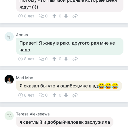
Потому что там мои родные которые меня
ждут))))
8 лет
0
0
Арина
Ар
Привет! Я живу в раю. другого рая мне не
надо.
8 лет
0
0
Mari Man
Я сказал бы что я ошибся,мне в ад
8 лет
0
0
Teresa Alekseewa
TA
я светлый и добрыйчеловек заслужила