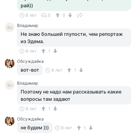
рай))
8 лет
5
0
Владимир
Вл
Не знаю большей глупости, чем репортаж
из Эдема.
8 лет
1
Обсуждайка
вот-вот
8 лет
1
Владимир
Вл
Поэтому не надо нам рассказывать какие
вопросы там задают
8 лет
1
Обсуждайка
не будем )))
8 лет
1