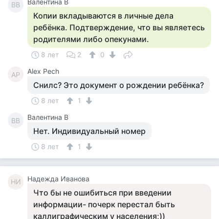
Валентина В
ВВ
Копии вкладываются в личные дела
ребёнка. Подтверждение, что вы являетесь
родителями либо опекунами.
8 лет
2
0
Alex Pech
AP
Снилс? Это документ о рождении ребёнка?
8 лет
1
Валентина В
ВВ
Нет. Индивидуальный номер
8 лет
1
Надежда Иванова
НИ
Что бы не ошибиться при введении
информации- почерк перестал быть
каллиграфическим у населения;))