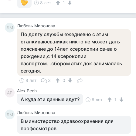
8 лет
1
Любовь Миронова
ЛМ
По долгу службы ежедневно с этим
сталкиваюсь,никак никто не может дать
пояснение до 14лет ксерокопии св-ва о
рождении,с 14 ксерокопии
паспортом...сбором этих док.занималась
сегодня.
8 лет
3
0
Alex Pech
AP
А куда эти данные идут?
8 лет
1
Любовь Миронова
ЛМ
В министерство здравоохранения для
профосмотров