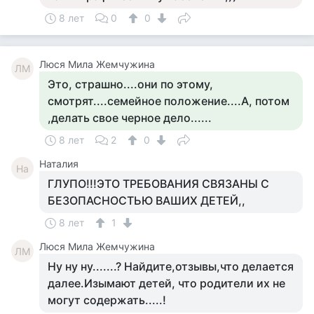
8 лет
0
0
Люся Мила Жемчужина
ЛМ
Это, страшно....они по этому,
смотрят....семейное положение....А, потом
,делать свое черное дело......
8 лет
2
0
Наталия
На
ГЛУПО!!!ЭТО ТРЕБОВАНИЯ СВЯЗАНЫ С
БЕЗОПАСНОСТЬЮ ВАШИХ ДЕТЕЙ,,
8 лет
1
Люся Мила Жемчужина
ЛМ
Ну ну ну.......? Найдите,отзывы,что делается
далее.Изымают детей, что родители их не
могут содержать.....!