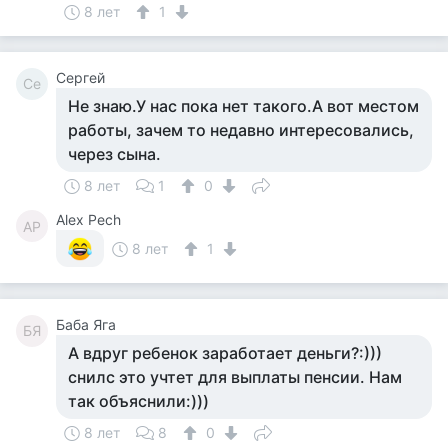
8 лет
1
Сергей
Се
Не знаю.У нас пока нет такого.А вот местом
работы, зачем то недавно интересовались,
через сына.
8 лет
1
0
Alex Pech
AP
8 лет
1
Баба Яга
БЯ
А вдруг ребенок заработает деньги?:)))
снилс это учтет для выплаты пенсии. Нам
так объяснили:)))
8 лет
8
0