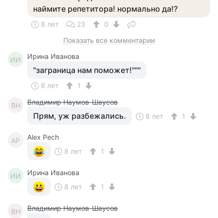
наймите репетитора! нормально да!?
8 лет
23
0
Показать все комментарии
Ирина Иванова
ИИ
"заграница нам поможет!"""
8 лет
1
Владимир Наумов-Шаусов
ВН
Прям, уж разбежались.
8 лет
1
Alex Pech
AP
8 лет
1
Ирина Иванова
ИИ
8 лет
1
Владимир Наумов-Шаусов
ВН