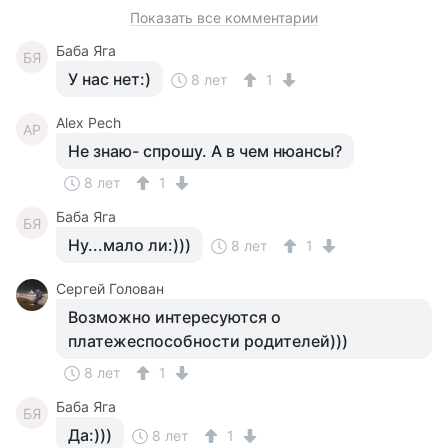
Показать все комментарии
Баба Яга
БЯ
У нас нет:)
8 лет
1
Alex Pech
AP
Не знаю- спрошу. А в чем нюансы?
8 лет
1
Баба Яга
БЯ
Ну...мало ли:)))
8 лет
1
Сергей Голован
Возможно интересуются о
платежеспособности родителей)))
8 лет
1
Баба Яга
БЯ
Да:)))
8 лет
1