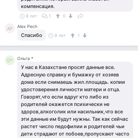
компенсация.
8 лет
1
0
Alex Pech
AP
Спасибо
8 лет
1
Ольга *
О*
У нас в Казахстане просят данные все.
Адресную справку и бумажку от хозяев
дома если снимаешь жил.площадь. копии
удостоверения личности матери и отца.
Говорят,что если вдруг кто либо из
родителей окажется психически не
здоров,алкоголик или насильник,что все
эти данные им будут нужны. Так как сейчас
растет число педофилии и родителей чьи
дети страдают от побоев,пропускают часто