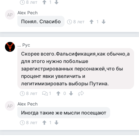
8 лет
1
Alex Pech
AP
Понял. Спасибо
8 лет
1
... Рус
Скорее всего.Фальсификация,как обычно,а
для этого нужно побольше
зарегистрированных персонажей,что бы
процент явки увеличить и
легитимизировать выборы Путина.
8 лет
1
0
Alex Pech
AP
Иногда такие же мысли посещают
8 лет
1