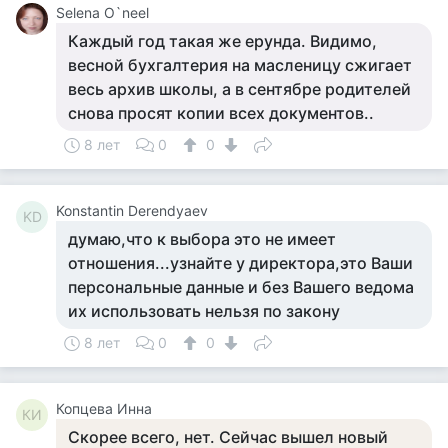
Selena O`neel
Каждый год такая же ерунда. Видимо,
весной бухгалтерия на масленицу сжигает
весь архив школы, а в сентябре родителей
снова просят копии всех документов..
8 лет
0
0
Konstantin Derendyaev
KD
думаю,что к выбора это не имеет
отношения...узнайте у директора,это Ваши
персональные данные и без Вашего ведома
их использовать нельзя по закону
8 лет
0
0
Копцева Инна
КИ
Скорее всего, нет. Сейчас вышел новый