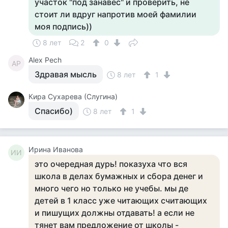
участок "под занавес" и проверить, не
стоит ли вдруг напротив моей фамилии
моя подпись))
8 лет
2
0
Alex Pech
AP
Здравая мысль
8 лет
1
Кира Сухарева (Слугина)
Спасибо)
8 лет
1
Ирина Иванова
ИИ
это очередная дурь! показуха что вся
школа в делах бумажных и сбора денег и
много чего но только не учебы. мы де
детей в 1 класс уже читающих считающих
и пишущих должны отдавать! а если не
тянет вам предложение от школы -