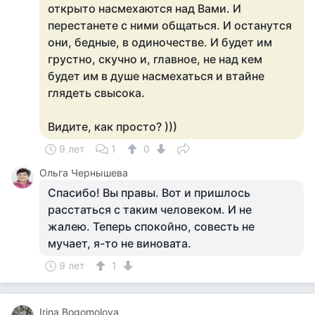
открыто насмехаются над Вами. И
перестанете с ними общаться. И останутся
они, бедные, в одиночестве. И будет им
грустно, скучно и, главное, не над кем
будет им в душе насмехаться и втайне
глядеть свысока.
Видите, как просто? )))
9 лет
1
0
Ольга Чернышева
Спасибо! Вы правы. Вот и пришлось
расстаться с таким человеком. И не
жалею. Теперь спокойно, совесть не
мучает, я-то не виновата.
9 лет
1
Irina Bogomolova