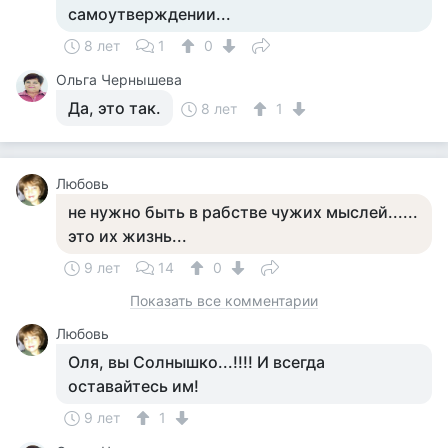
самоутверждении...
8 лет
1
0
Ольга Чернышева
Да, это так.
8 лет
1
Любовь
не нужно быть в рабстве чужих мыслей......
это их жизнь...
9 лет
14
0
Показать все комментарии
Любовь
Оля, вы Солнышко...!!!! И всегда
оставайтесь им!
9 лет
1