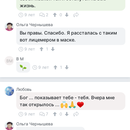
жизнь.
9 лет
2
0
Ольга Чернышева
Вы правы. Спасибо. Я рассталась с таким
вот лицемером в маске.
9 лет
1
В М
ВМ
9 лет
1
Любовь
Бог ... показывает тебе - тебя. Вчера мне
так открылось ...
9 лет
7
0
Ольга Чернышева