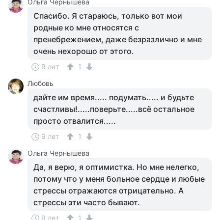
Ольга Чернышева
Спасибо. Я стараюсь, только вот мои
родные ко мне относятся с
пренебрежением, даже безразлично и мне
очень нехорошо от этого.
9 лет
1
Любовь
дайте им время..... подумать..... и будьте
счастливы!.....поверьте.....всё остальное
просто отвалится.....
9 лет
1
Ольга Чернышева
Да, я верю, я оптимистка. Но мне нелегко,
потому что у меня больное сердце и любые
стрессы отражаются отрицательно. А
стрессы эти часто бывают.
9 лет
1