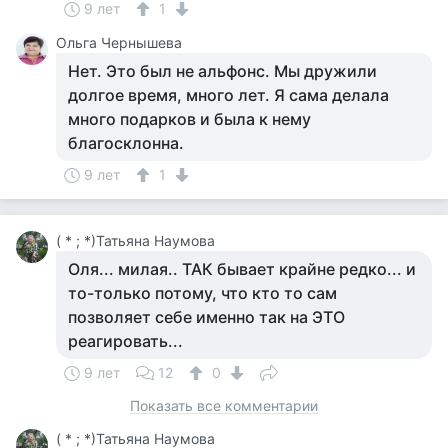
9 лет
1
Ольга Чернышева
Нет. Это был не альфонс. Мы дружили
долгое время, много лет. Я сама делала
много подарков и была к нему
благосклонна.
9 лет
1
( * ; *)Татьяна Наумова
Оля... милая.. ТАК бывает крайне редко... и
то-только потому, что кто то сам
позволяет себе именно так на ЭТО
реагировать...
9 лет
12
0
Показать все комментарии
( * ; *)Татьяна Наумова