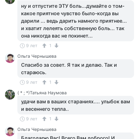
ну и отпустите ЭТУ боль...думайте о том-
какое приятное чувство было-когда вы
дарили ... ведь дарить намного приятнее...
и хватит лелеять собственную боль... так
она никогда вас не покинет...
9 лет
1
Ольга Чернышева
Спасибо за совет. Я так и делаю. Так и
стараюсь.
9 лет
1
( * ; *)Татьяна Наумова
удачи вам в ваших стараниях.... улыбок вам
и весеннего тепла..
9 лет
1
Ольга Чернышева
Благодарю Вас! Всего Вам доброго! И