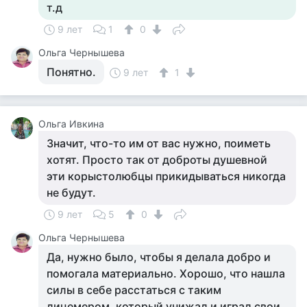
т.д
9 лет
1
0
Ольга Чернышева
Понятно.
9 лет
1
Ольга Ивкина
Значит, что-то им от вас нужно, поиметь
хотят. Просто так от доброты душевной
эти корыстолюбцы прикидываться никогда
не будут.
9 лет
5
0
Ольга Чернышева
Да, нужно было, чтобы я делала добро и
помогала материально. Хорошо, что нашла
силы в себе расстаться с таким
лицемером, который унижал и играл свои