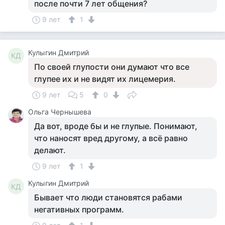
после почти 7 лет общения?
9 лет
1
Кулыгин Дмитрий
КД
По своей глупости они думают что все
глупее их и не видят их лицемерия.
9 лет
5
0
Ольга Чернышева
Да вот, вроде бы и не глупые. Понимают,
что наносят вред другому, а всё равно
делают.
9 лет
1
Кулыгин Дмитрий
КД
Бывает что люди становятся рабами
негативных программ.