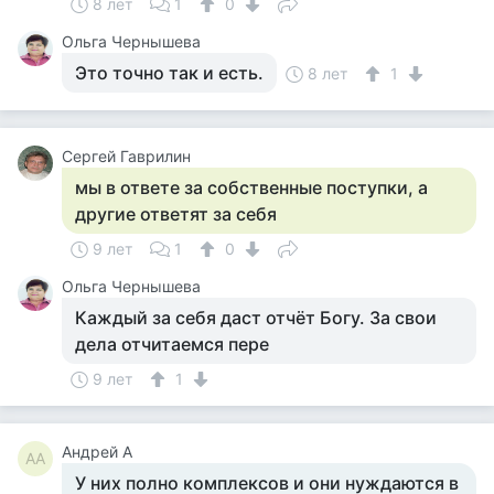
8 лет
1
0
Ольга Чернышева
Это точно так и есть.
8 лет
1
Сергей Гаврилин
мы в ответе за собственные поступки, а
другие ответят за себя
9 лет
1
0
Ольга Чернышева
Каждый за себя даст отчёт Богу. За свои
дела отчитаемся пере
9 лет
1
Андрей А
АА
У них полно комплексов и они нуждаются в