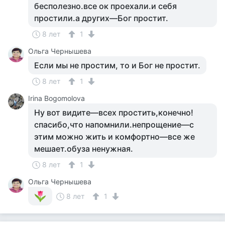
бесполезно.все ок проехали.и себя
простили.а других—Бог простит.
8 лет
1
Ольга Чернышева
Если мы не простим, то и Бог не простит.
8 лет
1
Irina Bogomolova
Ну вот видите—всех простить,конечно!
спасибо,что напомнили.непрощение—с
этим можно жить и комфортно—все же
мешает.обуза ненужная.
8 лет
1
Ольга Чернышева
8 лет
1