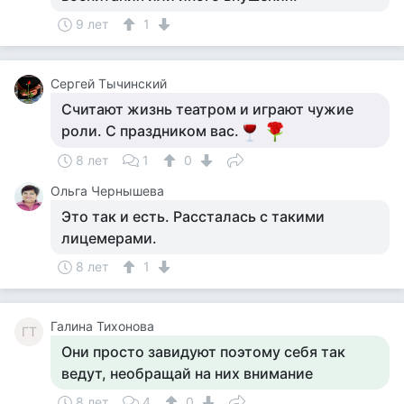
9 лет
1
Сергей Тычинский
Считают жизнь театром и играют чужие
роли. С праздником вас.
8 лет
1
0
Ольга Чернышева
Это так и есть. Рассталась с такими
лицемерами.
8 лет
1
Галина Тихонова
ГТ
Они просто завидуют поэтому себя так
ведут, необращай на них внимание
8 лет
4
0