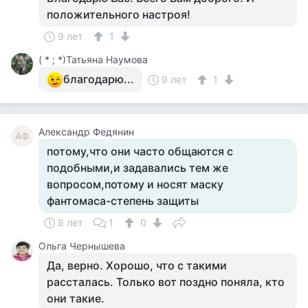
положительного настроя!
9 лет
1
( * ; *)Татьяна Наумова
благодарю...
9 лет
1
Александр Федянин
АФ
потому,что они часто общаются с
подобными,и задавались тем же
вопросом,потому и носят маску
фантомаса-степень защиты
8 лет
1
0
Ольга Чернышева
Да, верно. Хорошо, что с такими
рассталась. Только вот поздно поняла, кто
они такие.