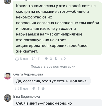
Какие то комплексы у этих людей.хотя не
смотря на понимание этого—обидно и
некомфортно от их
поведения.согласна.наверное не там любви
и признания изем.не у тех.вот и
нарываемся на "маски".неприятное
это,соглашусь,но не стоит
акцентироваться.хороших людей,все
же,хватает.
8 лет
11
0
Показать все комментарии
Ольга Чернышева
Да, согласна, что тут есть и моя вина.
8 лет
1
Irina Bogomolova
Себя винить—правомерно,но