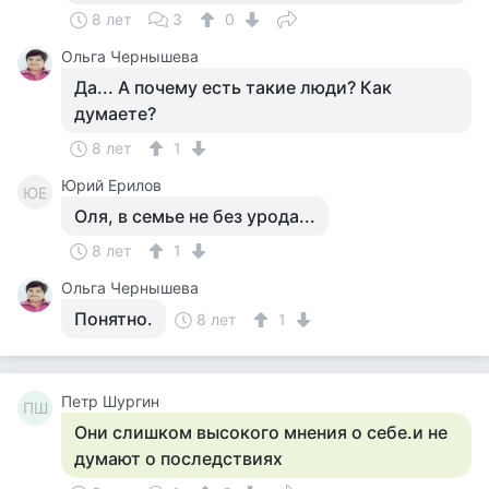
8 лет
3
0
Ольга Чернышева
Да... А почему есть такие люди? Как
думаете?
8 лет
1
Юрий Ерилов
ЮЕ
Оля, в семье не без урода...
8 лет
1
Ольга Чернышева
Понятно.
8 лет
1
Петр Шургин
ПШ
Они слишком высокого мнения о себе.и не
думают о последствиях