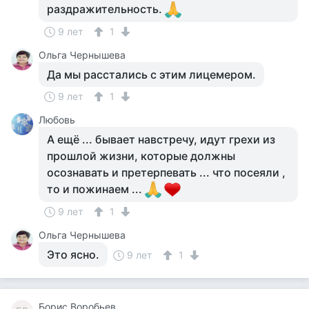
раздражительность.
9 лет
1
Ольга Чернышева
Да мы расстались с этим лицемером.
9 лет
1
Любовь
А ещё ... бывает навстречу, идут грехи из
прошлой жизни, которые должны
осознавать и претерпевать ... что посеяли ,
то и пожинаем ...
9 лет
1
Ольга Чернышева
Это ясно.
9 лет
1
Борис Воробьев