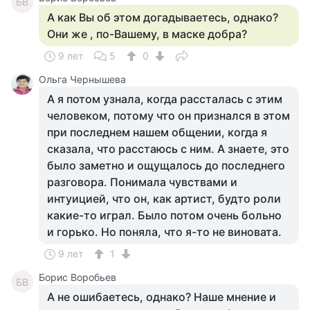
БВ
А как Вы об этом догадываетесь, однако?
Они же , по-Вашему, в маске добра?
9 лет
5
0
Ольга Чернышева
А я потом узнала, когда рассталась с этим
человеком, потому что он признался в этом
при последнем нашем общении, когда я
сказала, что расстаюсь с ним. А знаете, это
было заметно и ощущалось до последнего
разговора. Понимала чувствами и
интуицией, что он, как артист, будто роли
какие-то играл. Было потом очень больно
и горько. Но поняла, что я-то не виновата.
9 лет
1
Борис Воробьев
БВ
А не ошибаетесь, однако? Наше мнение и