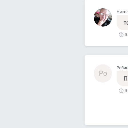
Никол
т
9
Роби
Ро
П
9