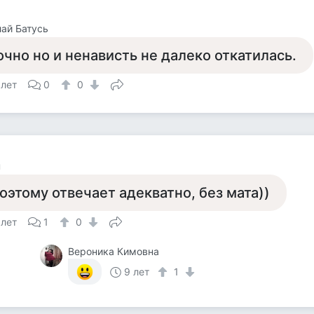
ай Батусь
очно но и ненависть не далеко откатилась.
 лет
0
0
н
оэтому отвечает адекватно, без мата))
 лет
1
0
Вероника Кимовна
9 лет
1