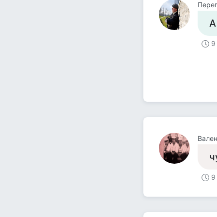
Пере
А
9
Вален
чу
9