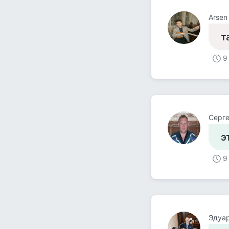
Arsen
т
9
Серге
э
9
Эдуар