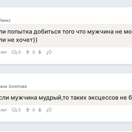
Линкс
ли попытка добиться того что мужчина не м
ли не хочет))
 лет
0
0
ана Золотова
сли мужчина мудрый,то таких эксцессов не б
 лет
0
0