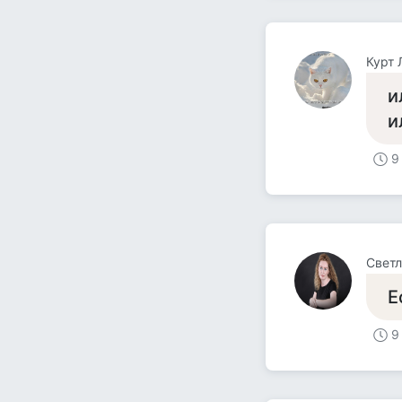
Курт 
и
и
9
Светл
Е
9