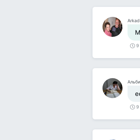
Arkad
М
9
Альби
е
9