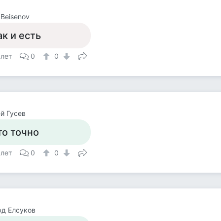
 Beisenov
ак и есть
 лет
0
0
й Гусев
то точно
 лет
0
0
д Елсуков