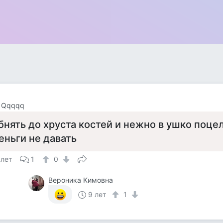
 Qqqqq
бнять до хруста костей и нежно в ушко поце
еньги не давать
 лет
1
0
Вероника Кимовна
9 лет
1