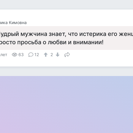
ника Кимовна
удрый мужчина знает, что истерика его же
росто просьба о любви и внимании!
 лет
63
12
2