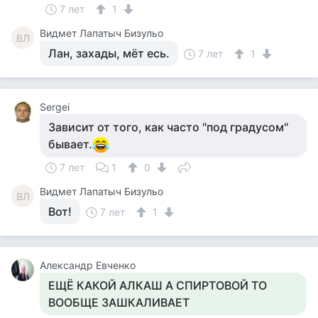
7 лет
1
Видмет Лапатыч Бизульо
ВЛ
Лан, захады, мёт есь.
7 лет
1
Sergei
Зависит от того, как часто "под градусом"
бывает.
7 лет
1
0
Видмет Лапатыч Бизульо
ВЛ
Вот!
7 лет
1
Александр Евченко
ЕЩЁ КАКОЙ АЛКАШ А СПИРТОВОЙ ТО
ВООБЩЕ ЗАШКАЛИВАЕТ