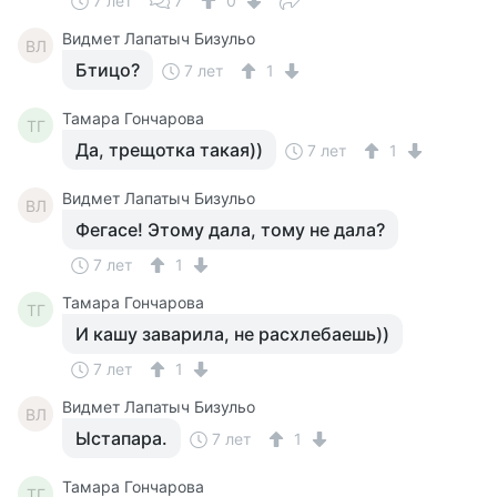
7 лет
7
0
Видмет Лапатыч Бизульо
ВЛ
Бтицо?
7 лет
1
Тамара Гончарова
ТГ
Да, трещотка такая))
7 лет
1
Видмет Лапатыч Бизульо
ВЛ
Фегасе! Этому дала, тому не дала?
7 лет
1
Тамара Гончарова
ТГ
И кашу заварила, не расхлебаешь))
7 лет
1
Видмет Лапатыч Бизульо
ВЛ
Ыстапара.
7 лет
1
Тамара Гончарова
ТГ