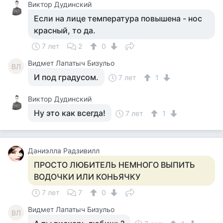
Виктор Дудинский
Если на лице температура повышена - нос
красный, то да.
7 лет
2
0
Видмет Лапатыч Бизульо
ВЛ
И под градусом.
7 лет
1
Виктор Дудинский
Ну это как всегда!
7 лет
1
Даниэлла Радзивилл
ПРОСТО ЛЮБИТЕЛЬ НЕМНОГО ВЫПИТЬ
ВОДОЧКИ ИЛИ КОНЬЯЧКУ
7 лет
7
0
Видмет Лапатыч Бизульо
ВЛ