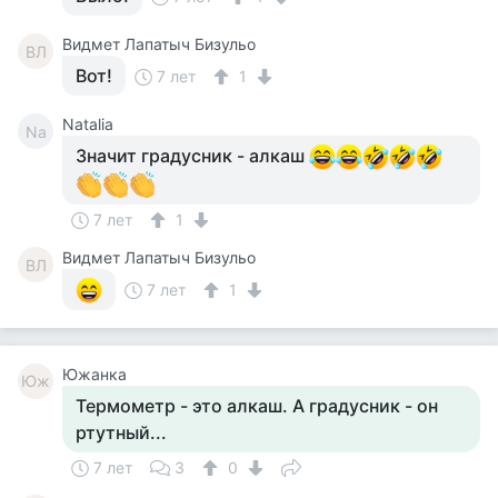
Видмет Лапатыч Бизульо
ВЛ
Вот!
7 лет
1
Natalia
Na
Значит градусник - алкаш
7 лет
1
Видмет Лапатыч Бизульо
ВЛ
7 лет
1
Южанка
Юж
Термометр - это алкаш. А градусник - он
ртутный...
7 лет
3
0