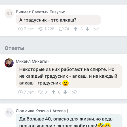
Видмет Лапатыч Бизульо
ВЛ
А градусник - это алкаш?
7 лет
1 228
74
3
Ответы
Михаил Михалыч
Некоторые из них работают на спирте. Но
не каждый градусник - алкаш, и не каждый
алкаш - градусник
7 лет
0
0
Людмила Козина ( Агеева )
ЛК
Да,больше 40, опасно для жизни,но ведь
редкое явление,скорее любитель!