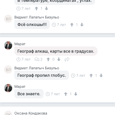
В температуре, координатах , углах.
7 лет
1
Видмет Лапатыч Бизульо
ВЛ
Фсё олкошы!!!
7 лет
1
Марат
Географ алкаш, карты все в градусах.
7 лет
2
0
Видмет Лапатыч Бизульо
ВЛ
Географ пропил глобус.
7 лет
1
Марат
Все знаете.
7 лет
1
Оксана Кондакова
ОК