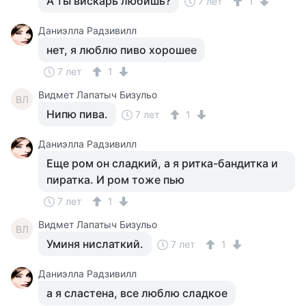
А ты вискарь любишь?
7 лет
1
Даниэлла Радзивилл
нет, я люблю пиво хорошее
7 лет
1
Видмет Лапатыч Бизульо
ВЛ
Нипю пива.
7 лет
1
Даниэлла Радзивилл
Еще ром он сладкий, а я ритка-бандитка и
пиратка. И ром тоже пью
7 лет
1
Видмет Лапатыч Бизульо
ВЛ
Уминя нислаткий.
7 лет
1
Даниэлла Радзивилл
а я сластена, все люблю сладкое