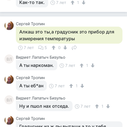
Как-то так.
7 лет
1
Сергей Тропин
Алкаш это ты,а градусник это прибор для
измерения температуры
7 лет
5
0
Видмет Лапатыч Бизульо
ВЛ
А ты наркоман.
7 лет
1
Сергей Тропин
А ты еб*ан
7 лет
1
Видмет Лапатыч Бизульо
ВЛ
Ну и пшол нах отседа.
7 лет
1
Сергей Тропин
Градусник из ж.пы вытащи а то у тебя