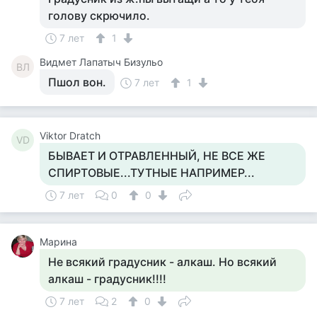
голову скрючило.
7 лет
1
Видмет Лапатыч Бизульо
ВЛ
Пшол вон.
7 лет
1
Viktor Dratch
VD
БЫВАЕТ И ОТРАВЛЕННЫЙ, НЕ ВСЕ ЖЕ
СПИРТОВЫЕ...ТУТНЫЕ НАПРИМЕР...
7 лет
0
0
Марина
Не всякий градусник - алкаш. Но всякий
алкаш - градусник!!!!
7 лет
2
0