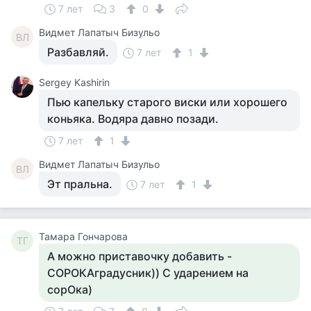
7 лет
3
0
Видмет Лапатыч Бизульо
ВЛ
Разбавляй.
7 лет
1
Sergey Kashirin
Пью капельку старого виски или хорошего
коньяка. Водяра давно позади.
7 лет
1
Видмет Лапатыч Бизульо
ВЛ
Эт пральна.
7 лет
1
Тамара Гончарова
ТГ
А можно приставочку добавить -
СОРОКАградусник)) С ударением на
сорОка)