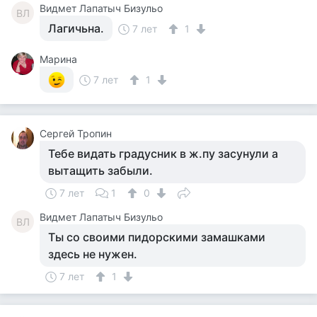
Видмет Лапатыч Бизульо
ВЛ
Лагичьна.
7 лет
1
Марина
7 лет
1
Сергей Тропин
Тебе видать градусник в ж.пу засунули а
вытащить забыли.
7 лет
1
0
Видмет Лапатыч Бизульо
ВЛ
Ты со своими пидорскими замашками
здесь не нужен.
7 лет
1