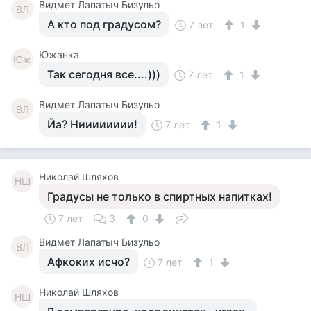
Видмет Лапатыч Бизульо
ВЛ
А кто под градусом?
7 лет
1
Южанка
Юж
Так сегодня все....)))
7 лет
1
Видмет Лапатыч Бизульо
ВЛ
Йа? Нииииииии!
7 лет
1
Николай Шляхов
НШ
Градусы не только в спиртных напитках!
7 лет
3
0
Видмет Лапатыч Бизульо
ВЛ
Афкоких исчо?
7 лет
1
Николай Шляхов
НШ