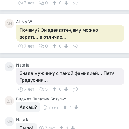
7 лет
0
0
Ali Na W
AN
Почему? Он адекватен,ему можно
верить...в отличие...
7 лет
0
0
Natalia
Na
Знала мужчину с такой фамилией... Петя
Градусник...
7 лет
5
0
Видмет Лапатыч Бизульо
ВЛ
Алкаш?
7 лет
1
Natalia
Na
Было!
7 лет
1