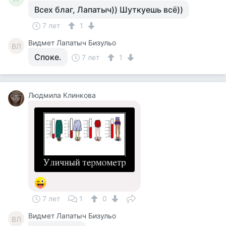
Всех благ, Лапатыч)) Шуткуешь всё))
7 лет
1
Видмет Лапатыч Бизульо
ВЛ
Споке.
7 лет
1
Людмила Клинкова
7 лет
1
0
Видмет Лапатыч Бизульо
ВЛ