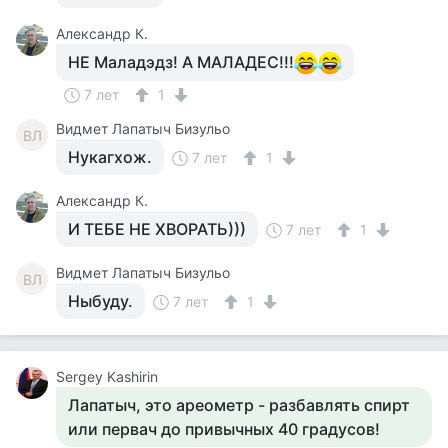
Александр К.
НЕ Маладэдз! А МАЛАДЕС!!!
7 лет
1
Видмет Лапатыч Бизульо
ВЛ
Нукагхож.
7 лет
1
Александр К.
И ТЕБЕ НЕ ХВОРАТЬ)))
7 лет
1
Видмет Лапатыч Бизульо
ВЛ
Ныбуду.
7 лет
1
Sergey Kashirin
Лапатыч, это ареометр - разбавлять спирт
или первач до привычных 40 градусов!