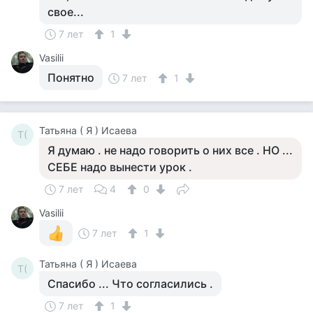
свое...
7 лет
1
Vasilii
Понятно
7 лет
1
Татьяна ( Я ) Исаева
Т(
Я думаю . не надо говорить о них все . НО ...
СЕБЕ надо вынести урок .
7 лет
4
0
Vasilii
7 лет
1
Татьяна ( Я ) Исаева
Т(
Спасибо ... Что согласились .
7 лет
1