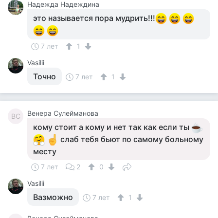
Надежда Надеждина
это называется пора мудрить!!!
7 лет
1
Vasilii
Точно
7 лет
1
Венера Сулейманова
ВС
кому стоит а кому и нет так как если ты
слаб тебя бьют по самому больному
месту
7 лет
2
0
Vasilii
Вазможно
7 лет
1