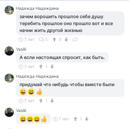
Надежда Надеждина
зачем ворошить прошлое себе душу
теребить прошлое оно прошло вот и все
начни жить другой жизнью
7 лет
5
0
Vasilii
А если настоящая спросит, как быть.
7 лет
1
Надежда Надеждина
придумай что нибудь чтобы вместе были
7 лет
1
Vasilii
7 лет
1