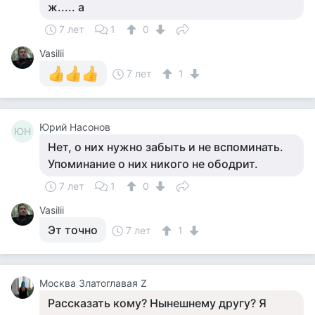
ж..... а
7 лет
1
0
Vasilii
7 лет
1
Юрий Насонов
ЮН
Нет, о них нужно забыть и не вспоминать.
Упоминание о них никого не ободрит.
7 лет
1
0
Vasilii
Эт точно
7 лет
1
Москва Златоглавая Z
Рассказать кому? Нынешнему другу? Я