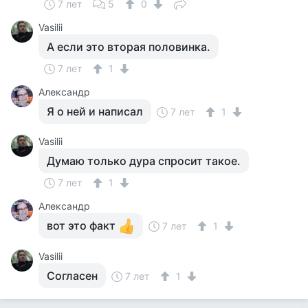
7 лет
5
0
Vasilii
А если это вторая половинка.
7 лет
1
Александр
Я о ней и написал
7 лет
1
Vasilii
Думаю только дура спросит такое.
7 лет
1
Александр
вот это факт
7 лет
1
Vasilii
Согласен
7 лет
1