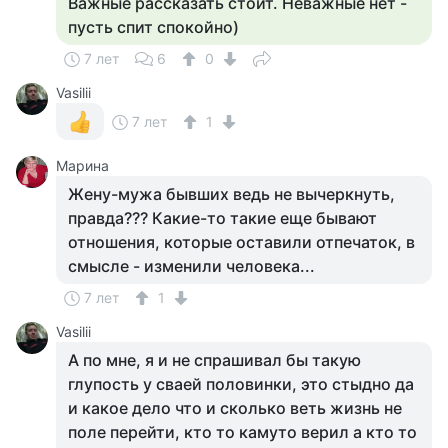
Важные рассказать стоит. Неважные нет -
пусть спит спокойно)
7 лет
6
0
Vasilii
7 лет
1
Марина
Жену-мужа бывших ведь не вычеркнуть,
правда??? Какие-то такие еще бывают
отношения, которые оставили отпечаток, в
смысле - изменили человека...
7 лет
1
Vasilii
А по мне, я и не спрашивал бы такую
глупость у сваей половинки, это стыдно да
и какое дело что и сколько веть жизнь не
поле перейти, кто то камуто верил а кто то