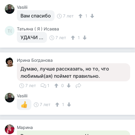
Vasilii
Вам спасибо
7 лет
1
Татьяна ( Я ) Исаева
Т(
УДАЧИ ...
7 лет
1
Ирина Богданова
Думаю, лучше рассказать, но то, что
любимый(ая) поймет правильно.
7 лет
1
0
Vasilii
7 лет
1
Марина