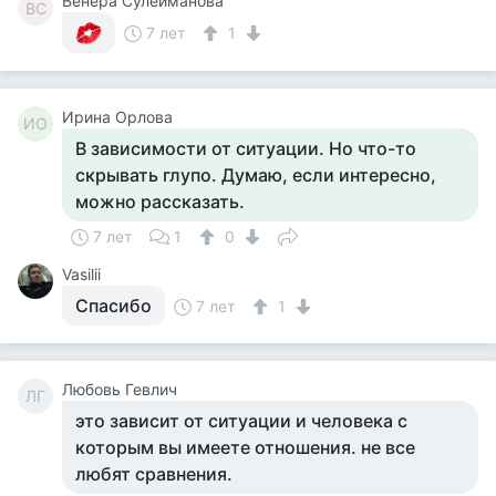
Венера Сулейманова
ВС
7 лет
1
Ирина Орлова
ИО
В зависимости от ситуации. Но что-то
скрывать глупо. Думаю, если интересно,
можно рассказать.
7 лет
1
0
Vasilii
Спасибо
7 лет
1
Любовь Гевлич
ЛГ
это зависит от ситуации и человека с
которым вы имеете отношения. не все
любят сравнения.