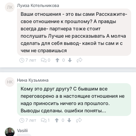
Луиза Котельникова
ЛК
Ваши отношения - это вы сами Расскажите-
свое отношение к прошлому? А правды
всегда две- партнера тоже стоит
послушать Лучше не рассказывать А молча
сделать для себя вывод- какой ты сам и с
чем не справишься
7 лет
0
0
Нина Кузьмина
НК
Кому это друг другу? С бывшим все
переговорено а в настоящие отношения не
надо приносить ничего из прошлого.
Выводы сделаны. ошибки поняты...
7 лет
1
0
Vasilii