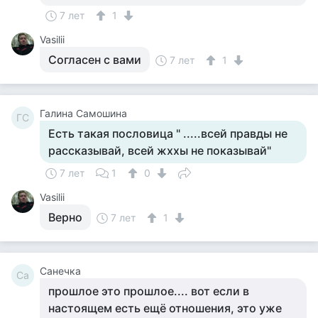
7 лет
1
Vasilii
Согласен с вами
7 лет
1
Галина Самошина
ГС
Есть такая пословица " .....всей правды не
рассказывай, всей жххы не показывай"
7 лет
1
0
Vasilii
Верно
7 лет
1
Санечка
Са
прошлое это прошлое.... вот если в
настоящем есть ещё отношения, это уже