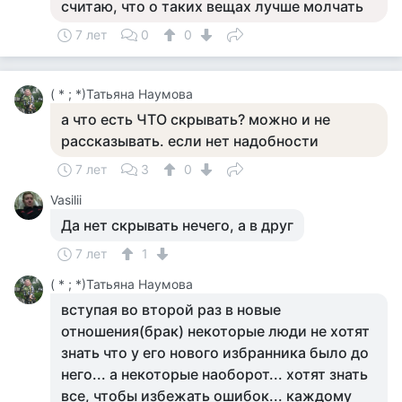
считаю, что о таких вещах лучше молчать
7 лет
0
0
( * ; *)Татьяна Наумова
а что есть ЧТО скрывать? можно и не
рассказывать. если нет надобности
7 лет
3
0
Vasilii
Да нет скрывать нечего, а в друг
7 лет
1
( * ; *)Татьяна Наумова
вступая во второй раз в новые
отношения(брак) некоторые люди не хотят
знать что у его нового избранника было до
него... а некоторые наоборот... хотят знать
все, чтобы избежать ошибок... каждому