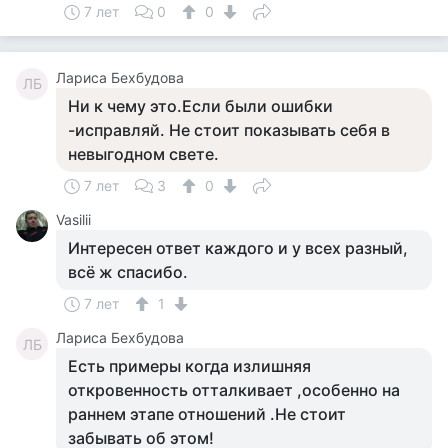
7 лет
0
0
Лариса Бехбудова
ЛБ
Ни к чему это.Если были ошибки
-исправляй. Не стоит показывать себя в
невыгодном свете.
7 лет
3
0
Vasilii
Интересен ответ каждого и у всех разный,
всё ж спасибо.
7 лет
1
Лариса Бехбудова
ЛБ
Есть примеры когда излишняя
откровенность отталкивает ,особенно на
раннем этапе отношений .Не стоит
забывать об этом!