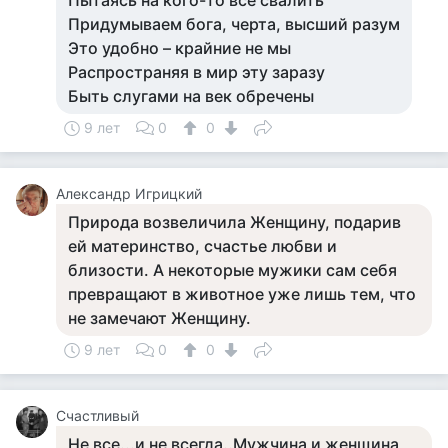
Пытаясь на кого-то все свалить
Придумываем бога, черта, высший разум
Это удобно – крайние не мы
Распространяя в мир эту заразу
Быть слугами на век обречены
9 лет
0
0
Александр Игрицкий
Природа возвеличила Женщину, подарив
ей материнство, счастье любви и
близости. А некоторые мужики сам себя
превращают в животное уже лишь тем, что
не замечают Женщину.
9 лет
0
0
Счастливый
Не все...и не всегда..Мужчина и женщина