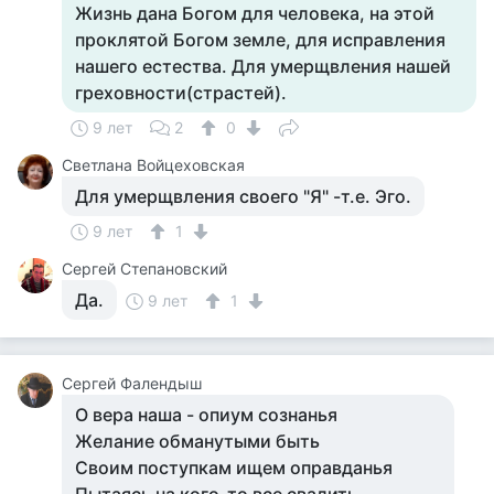
Жизнь дана Богом для человека, на этой
проклятой Богом земле, для исправления
нашего естества. Для умерщвления нашей
греховности(страстей).
9 лет
2
0
Светлана Войцеховская
Для умерщвления своего "Я" -т.е. Эго.
9 лет
1
Сергей Степановский
Да.
9 лет
1
Сергей Фалендыш
О вера наша - опиум сознанья
Желание обманутыми быть
Своим поступкам ищем оправданья