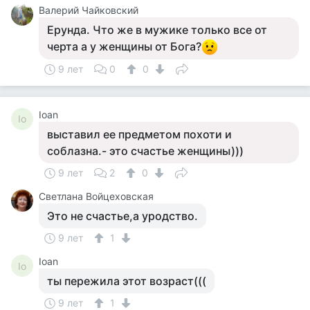
Валерий Чайковский
Ерунда. Что же в мужике только все от
черта а у женщины от Бога?
9 лет
0
0
Ioan
Io
выставил ее предметом похоти и
соблазна.- это счастье женщины)))
9 лет
2
0
Светлана Войцеховская
Это не счастье,а уродство.
9 лет
1
Ioan
Io
ты пережила этот возраст(((
9 лет
1