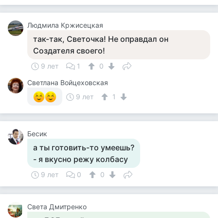
Людмила Кржисецкая
так-так, Светочка! Не оправдал он
Создателя своего!
9 лет
1
0
Светлана Войцеховская
9 лет
1
Бесик
а ты готовить-то умеешь?
- я вкусно режу колбасу
9 лет
0
0
Света Дмитренко