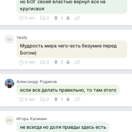
но БОГ своей властью вернул все на
кругисвоя
9 лет
0
0
Vasily
Va
Мудрость мира чего-есть безумие перед
Богом)
9 лет
0
0
Александр Родиков
если все делать правильно, то там этого
9 лет
0
0
Игорь Калинин
ИК
не всегда но доля правды здесь есть