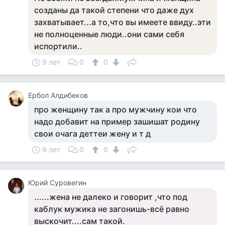
созданы да такой степени что даже дух
захватывает...а то,что вы имеете ввиду..эти
не полноценные люди..они сами себя
испортили..
9 лет
0
0
Ербол Алдибеков
про женщину так а про мужчину кои что
надо добавит на пример зашишат родину
свои очага деттеи жену и т д
9 лет
0
0
Юрий Суровегин
......жена не далеко и говорит ,что под
каблук мужика не загонишь-всё равно
выскочит....сам такой.