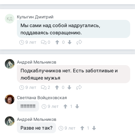
Кулыгин Дмитрий
КД
Мы сами над собой надругались,
поддаваясь совращению.
9 лет
0
0
Андрей Мельников
Подкаблучников нет. Есть заботливые и
любящие мужья
9 лет
2
0
Светлана Войцеховская
!!!!!!!!!!
9 лет
1
Андрей Мельников
Разве не так?
9 лет
1