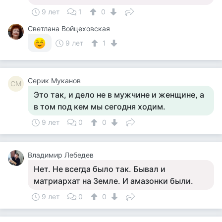
9 лет
1
0
Светлана Войцеховская
9 лет
1
Серик Муканов
СМ
Это так, и дело не в мужчине и женщине, а
в том под кем мы сегодня ходим.
9 лет
0
0
Владимир Лебедев
Нет. Не всегда было так. Бывал и
матриархат на Земле. И амазонки были.
9 лет
0
0