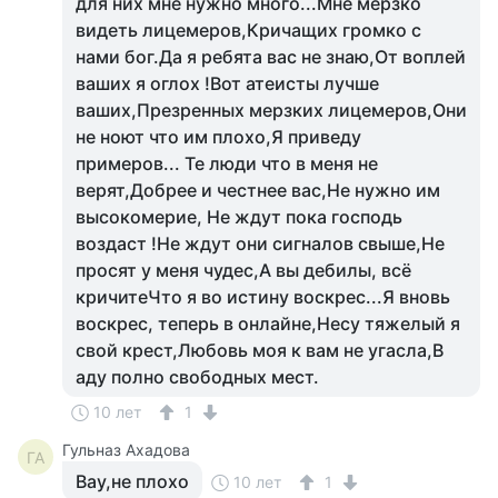
для них мне нужно много...Мне мерзко
видеть лицемеров,Кричащих громко с
нами бог.Да я ребята вас не знаю,От воплей
ваших я оглох !Вот атеисты лучше
ваших,Презренных мерзких лицемеров,Они
не ноют что им плохо,Я приведу
примеров... Те люди что в меня не
верят,Добрее и честнее вас,Не нужно им
высокомерие, Не ждут пока господь
воздаст !Не ждут они сигналов свыше,Не
просят у меня чудес,А вы дебилы, всё
кричитеЧто я во истину воскрес...Я вновь
воскрес, теперь в онлайне,Несу тяжелый я
свой крест,Любовь моя к вам не угасла,В
аду полно свободных мест.
10 лет
1
Гульназ Ахадова
ГА
Вау,не плохо
10 лет
1