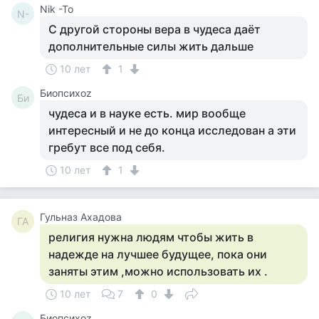
Nik -To
N-
С другой стороны вера в чудеса даёт
дополнительные силы жить дальше
10 лет
1
Биопсихоz
Би
чудеса и в науке есть. мир вообще
интересный и не до конца исследован а эти
гребут все под себя.
10 лет
1
Гульназ Ахадова
ГА
религия нужна людям чтобы жить в
надежде на лучшее будущее, пока они
заняты этим ,можно использовать их .
10 лет
7
0
Биопсихоz