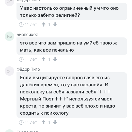
ФТ
У вас настолько ограниченный ум что оно
только забито религией?
11 лет
1
Биопсихоz
Би
это все что вам пришло на ум? ёб твою ж
мать, как все печально
11 лет
1
Фёдор Тигр
ФТ
Если вы цитируете вопрос взяв его из
далёких времён, то у вас паранойя. И
поскольку вы себя назвали себя "† † †
Мёртвый Поэт † † †" используя символ
креста, то значит у вас всё плохо и надо
сходить к психологу
11 лет
1