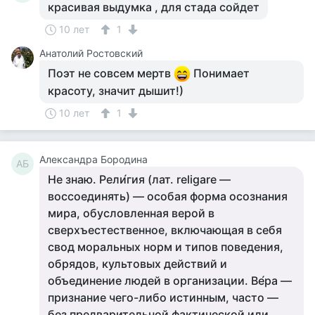
красивая выдумка , для стада сойдет
10 лет
1
Анатолий Ростовский
Поэт не совсем мертв
Понимает
красоту, значит дышит!)
10 лет
1
Александра Бородина
АБ
Не знаю. Рели́гия (лат. religare —
воссоединять) — особая форма осознания
мира, обусловленная верой в
сверхъестественное, включающая в себя
свод моральных норм и типов поведения,
обрядов, культовых действий и
объединение людей в организации. Ве́ра —
признание чего-либо истинным, часто —
без предварительной фактической или