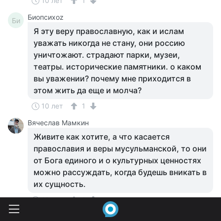
10 лет
1
Биопсихоz
Би
Я эту веру православную, как и ислам
уважать никогда не стану, они россию
уничтожают. страдают парки, музеи,
театры. исторические памятники. о каком
вы уважении? почему мне приходится в
этом жить да еще и молча?
10 лет
1
Вячеслав Мамкин
Живите как хотите, а что касается
православия и веры мусульманской, то они
от Бога единого и о культурных ценностях
можно рассуждать, когда будешь вникать в
их сущность.
10 лет
1
Биопсихоz
Би