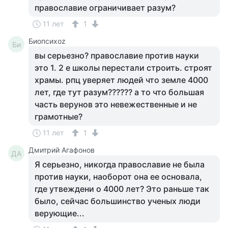
православие ограничивает разум?
11 лет
1
Биопсихоz
Би
вы серьезно? православие против науки
это 1. 2 е школы перестали строить. строят
храмы. рпц уверяет людей что земле 4000
лет, где тут разум?????? а то что большая
часть верунов это невежественные и не
грамотные?
11 лет
1
Дмитрий Агафонов
ДА
Я серьезно, никогда православие не была
против науки, наоборот она ее основала,
где утвеждени о 4000 лет? Это раньше так
было, сейчас большинство ученых люди
верующие...