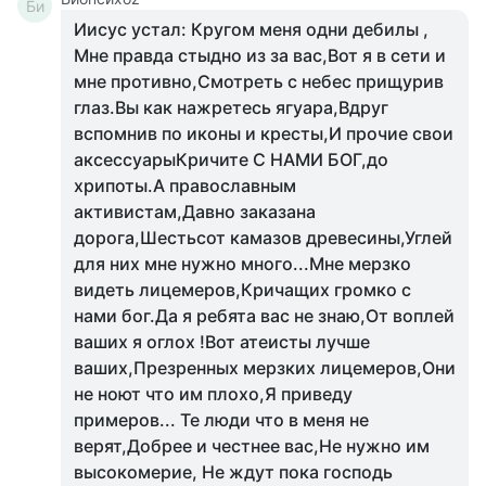
Би
Иисус устал: Кругом меня одни дебилы ,
Мне правда стыдно из за вас,Вот я в сети и
мне противно,Смотреть с небес прищурив
глаз.Вы как нажретесь ягуара,Вдруг
вспомнив по иконы и кресты,И прочие свои
аксессуарыКричите С НАМИ БОГ,до
хрипоты.А православным
активистам,Давно заказана
дорога,Шестьсот камазов древесины,Углей
для них мне нужно много...Мне мерзко
видеть лицемеров,Кричащих громко с
нами бог.Да я ребята вас не знаю,От воплей
ваших я оглох !Вот атеисты лучше
ваших,Презренных мерзких лицемеров,Они
не ноют что им плохо,Я приведу
примеров... Те люди что в меня не
верят,Добрее и честнее вас,Не нужно им
высокомерие, Не ждут пока господь