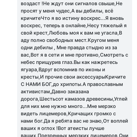
воздаст !Не ждут они сигналов свыше,Не
просят у меня чудес,А вы дебилы, всё
кричитеЧто я во истину воскрес...Я вновь
воскрес, теперь в онлайне,Несу тяжелый я
свой крест,Любовь моя к вам не угасла,В
аду полно свободных мест.Кругом меня
одни дебилы , Мне правда стыдно из за
вас,Вот я в сети и мне противно,Смотреть с
небес прищурив глаз.Вы как нажретесь
ягуара,Вдруг вспомнив по иконы и
кресты,И прочие свои аксессуарыКричите
С НАМИ БОГ,до хрипоты.А православным
активистам,Давно заказана
дорога,Шестьсот камазов древесины,Углей
для них мне нужно много...Мне мерзко
видеть лицемеров,Кричащих громко с
нами бог.Да я ребята вас не знаю,От воплей
ваших я оглох !Вот атеисты лучше
ваших,Презренных мерзких лицемеров,Они