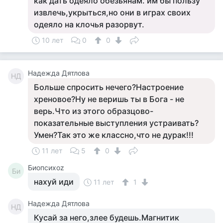
как дать одеяло обезьянам. им бы пользу
извлечь,укрыться,но они в играх своих
одеяло на клочья разорвут.
10 лет
0
0
Надежда Дятлова
НД
Больше спросить нечего?Настроение
хреновое?Ну не веришь ты в Бога - не
верь.Что из этого образцово-
показательные выступления устраивать?
Умен?Так это же классно,что не дурак!!!
11 лет
5
0
Биопсихоz
Би
нахуй иди
11 лет
1
Надежда Дятлова
НД
Кусай за него,злее будешь.Магнитик