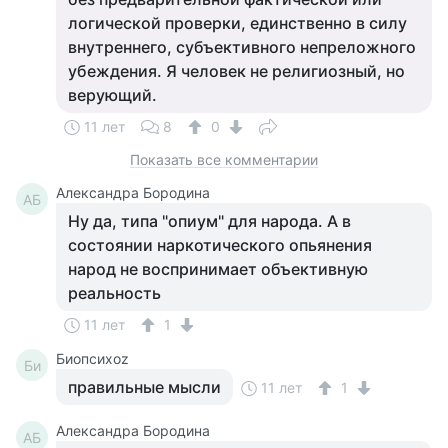
логической проверки, единственно в силу
внутреннего, субъективного непреложного
убеждения. Я человек не религиозный, но
верующий.
11 лет
8
0
Показать все комментарии
Александра Бородина
АБ
Ну да, типа "опиум" для народа. А в
состоянии наркотического опьянения
народ не воспринимает объективную
реальность
11 лет
1
Биопсихоz
Би
правильные мысли
11 лет
1
Александра Бородина
АБ