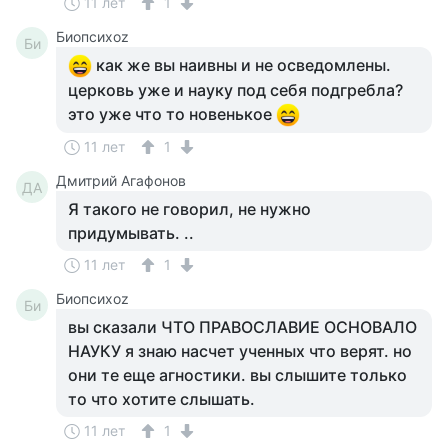
11 лет
1
Биопсихоz
Би
как же вы наивны и не осведомлены.
церковь уже и науку под себя подгребла?
это уже что то новенькое
11 лет
1
Дмитрий Агафонов
ДА
Я такого не говорил, не нужно
придумывать. ..
11 лет
1
Биопсихоz
Би
вы сказали ЧТО ПРАВОСЛАВИЕ ОСНОВАЛО
НАУКУ я знаю насчет ученных что верят. но
они те еще агностики. вы слышите только
то что хотите слышать.
11 лет
1