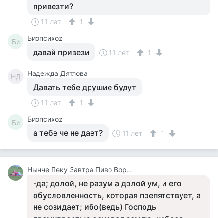
привезти?
11 лет
1
Биопсихоz
Би
давай привези
11 лет
1
Надежда Дятлова
НД
Давать тебе друшие будут
11 лет
1
Биопсихоz
Би
а тебе че не дает?
11 лет
1
Нынче Пеку Завтра Пиво Ворю У Каралевий Дитя Отберу.
-да; долой, не разум а долой ум, и его
обусловленность, которая препятствует, а
не созидает; ибо(ведь) Господь