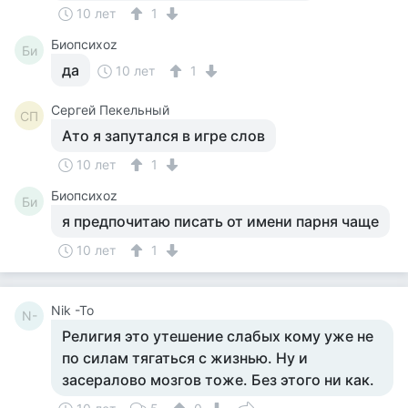
10 лет
1
Биопсихоz
Би
да
10 лет
1
Сергей Пекельный
СП
Ато я запутался в игре слов
10 лет
1
Биопсихоz
Би
я предпочитаю писать от имени парня чаще
10 лет
1
Nik -To
N-
Религия это утешение слабых кому уже не
по силам тягаться с жизнью. Ну и
засералово мозгов тоже. Без этого ни как.