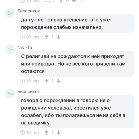
10 лет
5
0
Биопсихоz
Би
да тут не только утешение. это уже
порождение слабых изначально.
10 лет
1
Nik -To
N-
С религией не рождаются к ней приходят
или приводят. Но не все кого привели там
остаются
10 лет
1
Биопсихоz
Би
говоря о порождении я говорю не о
рождении человека, крестился уже
ослабел, ибо ты полагаешься не на себя а
на выдумку.
10 лет
1