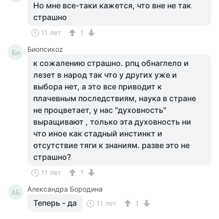
Но мне все-таки кажется, что вне не так
страшно
11 лет
1
Биопсихоz
Би
к сожалению страшно. рпц обнаглело и
лезет в народ так что у других уже и
выбора нет, а это все приводит к
плачевным последствиям, наука в стране
не процветает, у нас "духовность"
выращивают , только эта духовность ни
что иное как стадный инстинкт и
отсутствие тяги к знаниям. разве это не
страшно?
11 лет
1
Александра Бородина
АБ
Теперь - да
11 лет
1