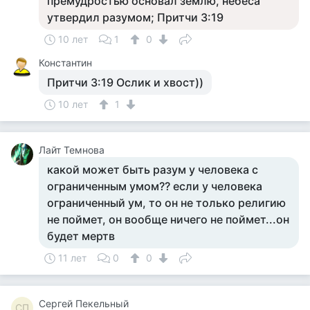
премудростью основал землю, небеса
утвердил разумом; Притчи 3:19
10 лет
1
0
Константин
Притчи 3:19 Ослик и хвост))
10 лет
1
Лайт Темнова
какой может быть разум у человека с
ограниченным умом?? если у человека
ограниченный ум, то он не только религию
не поймет, он вообще ничего не поймет...он
будет мертв
11 лет
0
0
Сергей Пекельный
СП