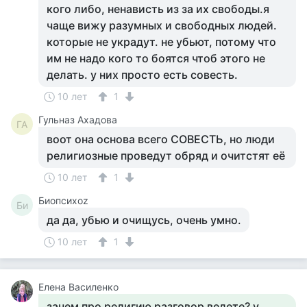
кого либо, ненависть из за их свободы.я
чаще вижу разумных и свободных людей.
которые не украдут. не убьют, потому что
им не надо кого то боятся чтоб этого не
делать. у них просто есть совесть.
10 лет
1
Гульназ Ахадова
ГА
воот она основа всего СОВЕСТЬ, но люди
религиозные проведут обряд и очитстят её
10 лет
1
Биопсихоz
Би
да да, убью и очищусь, очень умно.
10 лет
1
Елена Василенко
зачем про религию разговор ведете? у