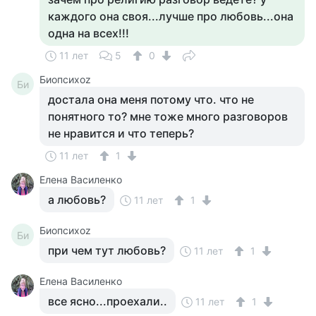
каждого она своя...лучше про любовь...она
одна на всех!!!
11 лет
5
0
Биопсихоz
Би
достала она меня потому что. что не
понятного то? мне тоже много разговоров
не нравится и что теперь?
11 лет
1
Елена Василенко
а любовь?
11 лет
1
Биопсихоz
Би
при чем тут любовь?
11 лет
1
Елена Василенко
все ясно...проехали..
11 лет
1