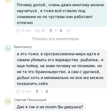
Почему долой , очень даже многому можно
научиться , я тоже всё ставлю под
сомнение но по чуствам они работают
отлично
10 лет
29
0
Показать все комментарии
Биопсихоz
Би
и это тоже. в прогрессивном мире идти и
самим убивать это варварство. рыбалка.. я
еще пойму. не знаю почему но понимаю. но
не та что браконьерство. а сам с удочкой,
добыл хоть и минимально но все же можно
похвалить себя.
10 лет
1
Сергей Пекельный
СП
Дак я так и не понял Вы девушка?