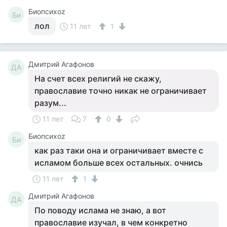
Биопсихоz
Би
лол
11 лет
1
Дмитрий Агафонов
ДА
На счет всех религий не скажу,
православие точно никак не ограничивает
разум...
11 лет
7
0
Биопсихоz
Би
как раз таки она и ограничивает вместе с
исламом больше всех остальных. очнись
11 лет
1
Дмитрий Агафонов
ДА
По поводу ислама не знаю, а вот
православие изучал, в чем конкретно