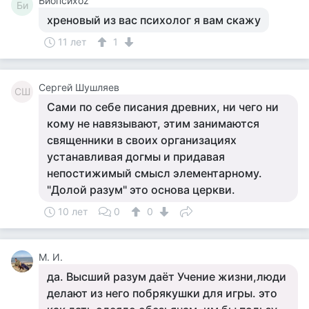
Биопсихоz
Би
хреновый из вас психолог я вам скажу
11 лет
1
Сергей Шушляев
СШ
Сами по себе писания древних, ни чего ни
кому не навязывают, этим занимаются
священники в своих организациях
устанавливая догмы и придавая
непостижимый смысл элементарному.
"Долой разум" это основа церкви.
10 лет
0
0
М. И.
да. Высший разум даёт Учение жизни,люди
делают из него побрякушки для игры. это