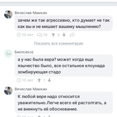
Вячеслав Мамкин
зачем же так агрессивно, кто думает не так
как вы и не мешает вашему мышлению?
10 лет
19
0
Показать все комментарии
Биопсихоz
Би
а у нас была вера? может когда еще
язычество было, все остальное клоунада
зомбирующая стадо
10 лет
1
Вячеслав Мамкин
К любой вере надо относится
уважительно.Легче всего её растоптать, а
не вникнуть её обоснование.