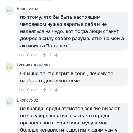
Биопсихоz
Би
по этому. что бы быть настоящим
человеком нужно верить в себя и не
надеяться на чудо. вот тогда люди станут
добрее в силу своего разума. стих не мой а
активиста "бога нет"
10 лет
1
Гульназ Ахадова
ГА
Обычно те кто верит в себя , почему то
наоборот довольно злые
10 лет
1
Биопсихоz
Би
не правда, среди атеистов всякие бывают
но я с уверенностью скажу что среди
православных. христиан. мусульман.
больше ненависти к другим людям чем у