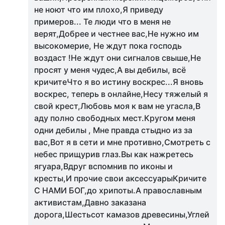
не ноют что им плохо,Я приведу
примеров... Те люди что в меня не
верят,Добрее и честнее вас,Не нужно им
высокомерие, Не ждут пока господь
воздаст !Не ждут они сигналов свыше,Не
просят у меня чудес,А вы дебилы, всё
кричитеЧто я во истину воскрес...Я вновь
воскрес, теперь в онлайне,Несу тяжелый я
свой крест,Любовь моя к вам не угасла,В
аду полно свободных мест.Кругом меня
одни дебилы , Мне правда стыдно из за
вас,Вот я в сети и мне противно,Смотреть с
небес прищурив глаз.Вы как нажретесь
ягуара,Вдруг вспомнив по иконы и
кресты,И прочие свои аксессуарыКричите
С НАМИ БОГ,до хрипоты.А православным
активистам,Давно заказана
дорога,Шестьсот камазов древесины,Углей