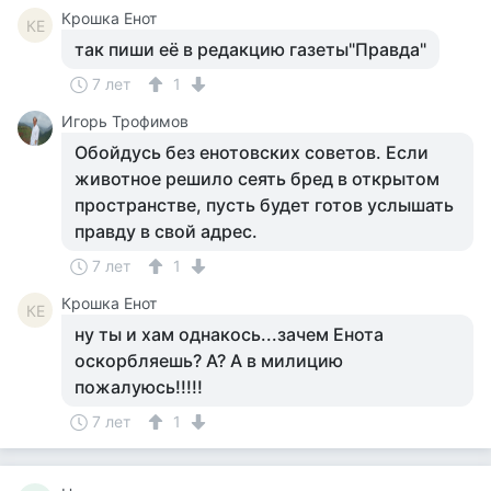
Крошка Енот
КЕ
так пиши её в редакцию газеты"Правда"
7 лет
1
Игорь Трофимов
Обойдусь без енотовских советов. Если
животное решило сеять бред в открытом
пространстве, пусть будет готов услышать
правду в свой адрес.
7 лет
1
Крошка Енот
КЕ
ну ты и хам однакось...зачем Енота
оскорбляешь? А? А в милицию
пожалуюсь!!!!!
7 лет
1