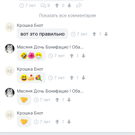
7 лет
9
0
Показать все комментарии
Крошка Енот
КЕ
вот это правильно
7 лет
1
Масяня Дочь Бонифацио ! Обалдеть !
7 лет
1
Крошка Енот
КЕ
7 лет
1
Масяня Дочь Бонифацио ! Обалдеть !
7 лет
1
Крошка Енот
КЕ
7 лет
1