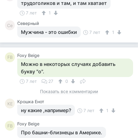
трудоголиков и там, и там хватает
7 лет
1
Северный
Се
Мужчина - это ошибки
7 лет
1
Foxy Beige
FB
Можно в некоторых случаях добавить
букву "о".
7 лет
27
0
Показать все комментарии
Крошка Енот
КЕ
ну какие ,например?
7 лет
1
Foxy Beige
FB
Про башни-близнецы в Америке.