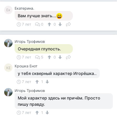
Екатерина.
Ек
Вам лучше знать...
7 лет
0
0
Игорь Трофимов
Очередная глупость.
7 лет
5
0
Крошка Енот
КЕ
у тебя скверный характер Игорёшка..
7 лет
1
Игорь Трофимов
Мой характер здесь ни причём. Просто
пишу правду.
7 лет
1