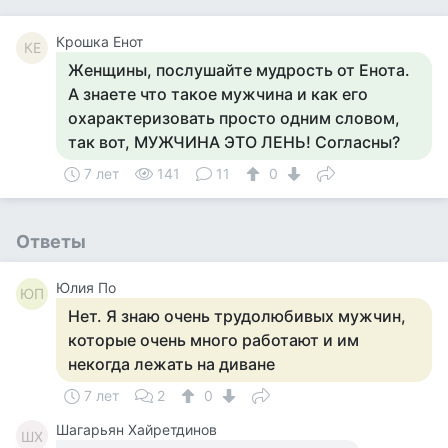
Крошка Енот
КЕ
Женщины, послушайте мудрость от Енота.
А знаете что такое мужчина и как его
охарактеризовать просто одним словом,
так вот, МУЖЧИНА ЭТО ЛЕНЬ! Согласны?
7 лет
141
11
0
Ответы
Юлия По
ЮП
Нет. Я знаю очень трудолюбивых мужчин,
которые очень много работают и им
некогда лежать на диване
7 лет
2
0
Шагарьян Хайретдинов
ШХ