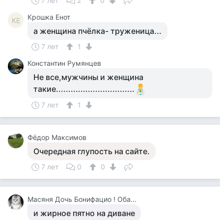
7 лет
2
0
Крошка Енот
КЕ
а женщина пчёлка- труженица...
7 лет
1
Константин Румянцев
Не все,мужчины и женщина
такие................................
7 лет
1
Фёдор Максимов
Очередная глупость на сайте.
7 лет
0
0
Масяня Дочь Бонифацио ! Обалдеть !
и жирное пятно на диване