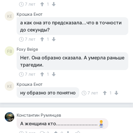
7 лет
1
Крошка Енот
КЕ
а как она это предсказала...что в точности
до секунды?
7 лет
1
Foxy Beige
FB
Нет. Она образно сказала. А умерла раньше
трагедии.
7 лет
1
Крошка Енот
КЕ
ну образно это понятно
7 лет
1
Константин Румянцев
А женщина кто............................