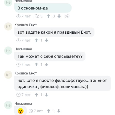
Несмеяна
Не
В основном-да
7 лет
5
0
Крошка Енот
КЕ
вот видите какой я правдивый Енот.
7 лет
1
Несмеяна
Не
Так может с себя списыааете??
7 лет
1
Крошка Енот
КЕ
нет...это я просто философствую...я ж Енот
одиночка , философ, понимаешь.))
7 лет
1
Несмеяна
Не
7 лет
1