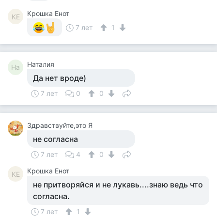
Крошка Енот
КЕ
7 лет
1
Наталия
На
Да нет вроде)
7 лет
0
0
Здравствуйте,это Я
не согласна
7 лет
4
0
Крошка Енот
КЕ
не притворяйся и не лукавь....знаю ведь что
согласна.
7 лет
1