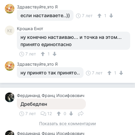
Здравствуйте,это Я
если настаиваете..))
7 лет
1
Крошка Енот
КЕ
ну конечно настаиваю... и точка на этом...
принято единогласно
7 лет
1
Здравствуйте,это Я
ну принято так принято..
7 лет
1
Фердинанд Франц Иосифовович
Дребедлен
7 лет
12
0
Показать все комментарии
Фердинанд Франц Иосифовович