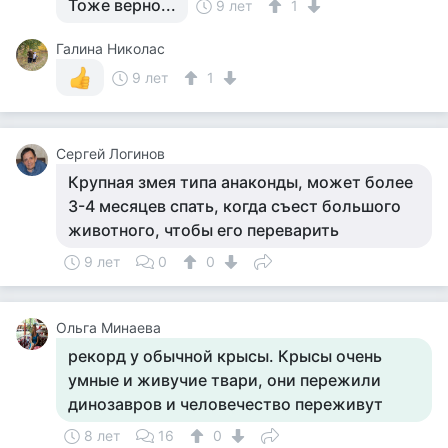
Тоже верно...
9 лет
1
Галина Николас
9 лет
1
Сергей Логинов
Крупная змея типа анаконды, может более
3-4 месяцев спать, когда съест большого
животного, чтобы его переварить
9 лет
0
0
Ольга Минаева
рекорд у обычной крысы. Крысы очень
умные и живучие твари, они пережили
динозавров и человечество переживут
8 лет
16
0