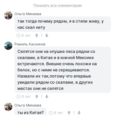
Показать все комментарии
Ольга Минаева
так тогда почему рядом, я в степи живу, у
нас скал нету
8 лет
1
Рамиль Каскинов
Селятся они на опушке леса рядом со
скалами, в Китае и в южной Мексике
встречаются. Внешне очень похожи на
белок, но с ними не скрещиваются.
Назвали их так,потому что впервые
увидели рядом со скалами, в других
местах они не селятся
8 лет
1
Ольга Минаева
ты из Китая?
8 лет
1