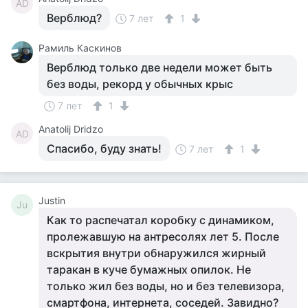
AD
Верблюд?
7 лет
1
Рамиль Каскинов
Верблюд только две недели может быть
без воды, рекорд у обычных крыс
7 лет
1
Anatolij Dridzo
AD
Спасибо, буду знать!
7 лет
1
Justin
Ju
Как то распечатал коробку с динамиком,
пролежавшую на антресолях лет 5. После
вскрытия внутри обнаружился жирный
таракан в куче бумажных опилок. Не
только жил без воды, но и без телевизора,
смартфона, интернета, соседей. Завидно?