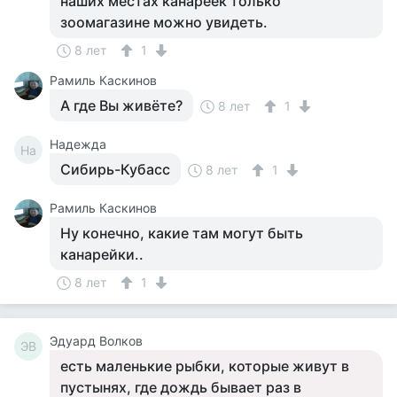
наших местах канареек только
зоомагазине можно увидеть.
8 лет
1
Рамиль Каскинов
А где Вы живёте?
8 лет
1
Надежда
На
Сибирь-Кубасс
8 лет
1
Рамиль Каскинов
Ну конечно, какие там могут быть
канарейки..
8 лет
1
Эдуард Волков
ЭВ
есть маленькие рыбки, которые живут в
пустынях, где дождь бывает раз в