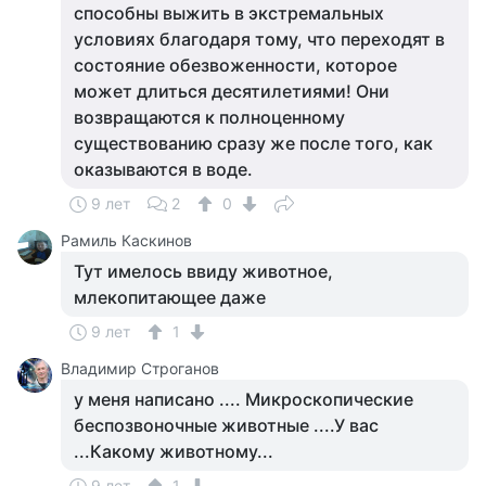
способны выжить в экстремальных
условиях благодаря тому, что переходят в
состояние обезвоженности, которое
может длиться десятилетиями! Они
возвращаются к полноценному
существованию сразу же после того, как
оказываются в воде.
9 лет
2
0
Рамиль Каскинов
Тут имелось ввиду животное,
млекопитающее даже
9 лет
1
Владимир Строганов
у меня написано .... Микроскопические
беспозвоночные животные ....У вас
...Какому животному...
9 лет
1