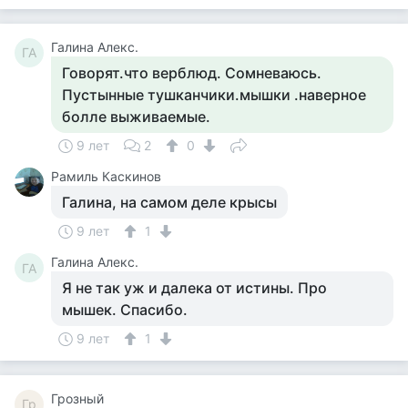
Галина Алекс.
ГА
Говорят.что верблюд. Сомневаюсь.
Пустынные тушканчики.мышки .наверное
болле выживаемые.
9 лет
2
0
Рамиль Каскинов
Галина, на самом деле крысы
9 лет
1
Галина Алекс.
ГА
Я не так уж и далека от истины. Про
мышек. Спасибо.
9 лет
1
Грозный
Гр