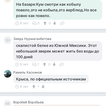
На базаре:Кум смотри как кобылу
повело,это не кобыла,это верблюд.Но все
ровно как повело.
8 лет
0
0
Зияда Нурмаганбетова
ЗН
скалистой белке из Южной Мексики. Этот
небольшой зверек может жить без воды до
100 дней
9 лет
1
0
Рамиль Каскинов
Крыса, по официальным источникам
9 лет
1
Воробей Воробьев.
ВВ