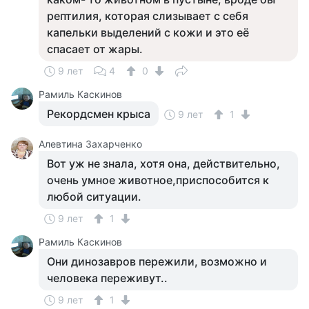
рептилия, которая слизывает с себя
капельки выделений с кожи и это её
спасает от жары.
9 лет
4
0
Рамиль Каскинов
Рекордсмен крыса
9 лет
1
Алевтина Захарченко
Вот уж не знала, хотя она, действительно,
очень умное животное,приспособится к
любой ситуации.
9 лет
1
Рамиль Каскинов
Они динозавров пережили, возможно и
человека переживут..
9 лет
1