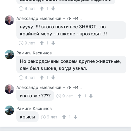
9 лет
1
Александр Емельянов + 7Я +Инструктор Туризма
нуууу..!!! этого почти все ЗНАЮТ...по
крайней меру - в школе - проходят..!!
9 лет
1
Рамиль Каскинов
Но рекордсмены совсем другие животные,
сам был в шоке, когда узнал.
9 лет
1
Александр Емельянов + 7Я +Инструктор Туризма
и кто же ????
9 лет
1
Рамиль Каскинов
крысы
9 лет
1