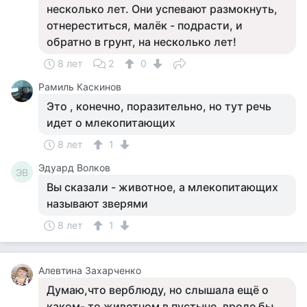
несколько лет. Они успевают размокнуть,
отнереститься, малёк - подрасти, и
обратно в грунт, на несколько лет!
8 лет
2
0
Рамиль Каскинов
Это , конечно, поразительно, но тут речь
идет о млекопитающих
8 лет
1
Эдуард Волков
ЭВ
Вы сказали - животное, а млекопитающих
называют зверями
8 лет
1
Алевтина Захарченко
Думаю,что верблюду, но слышала ещё о
каком- то животном в пустыне, вроде бы