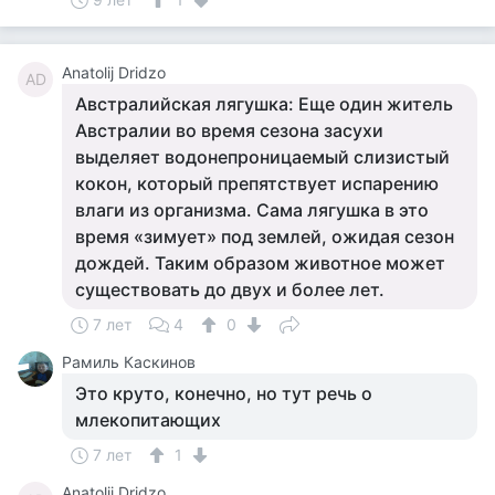
Anatolij Dridzo
AD
Австралийская лягушка: Еще один житель
Австралии во время сезона засухи
выделяет водонепроницаемый слизистый
кокон, который препятствует испарению
влаги из организма. Сама лягушка в это
время «зимует» под землей, ожидая сезон
дождей. Таким образом животное может
существовать до двух и более лет.
7 лет
4
0
Рамиль Каскинов
Это круто, конечно, но тут речь о
млекопитающих
7 лет
1
Anatolij Dridzo