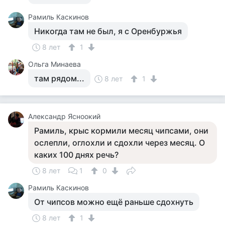
Рамиль Каскинов
Никогда там не был, я с Оренбуржья
8 лет
1
Ольга Минаева
там рядом...
8 лет
1
Александр Ясноокий
Рамиль, крыс кормили месяц чипсами, они
ослепли, оглохли и сдохли через месяц. О
каких 100 днях речь?
8 лет
1
0
Рамиль Каскинов
От чипсов можно ещё раньше сдохнуть
8 лет
1