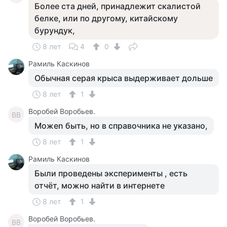
Более ста дней, принадлежит скалистой
белке, или по другому, китайскому
бурундук,
8 лет
4
0
Рамиль Каскинов
Обычная серая крыса выдерживает дольше
8 лет
1
Воробей Воробьев.
ВВ
Можеn быть, но в справочника не указано,
8 лет
1
Рамиль Каскинов
Были проведены эксперименты , есть
отчёт, можно найти в интернете
8 лет
1
Воробей Воробьев.
ВВ