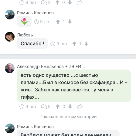
9 лет
2
0
Рамиль Каскинов
9 лет
1
Любовь
Спасибо !
9 лет
1
Александр Емельянов + 7Я +Инструктор Туризма
есть одно существо ...с шестью
лапами...Был в космосе без скафандра...И -
жив.. Забыл как называется...у меня в
гифах...
9 лет
9
0
Показать все комментарии
Рамиль Каскинов
Верблюд может без воды две недели...