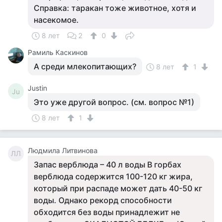
Справка: таракан тоже животное, хотя и
насекомое.
8 лет
2
0
Рамиль Каскинов
А среди млекопитающих?
8 лет
1
Justin
Ju
Это уже другой вопрос. (см. вопрос №1)
8 лет
1
Людмила Литвинова
ЛЛ
Запас верблюда – 40 л воды В горбах
верблюда содержится 100-120 кг жира,
который при распаде может дать 40-50 кг
воды. Однако рекорд способности
обходится без воды принадлежит не