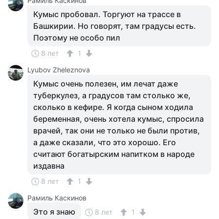
Рамиль Каскинов
Кумыс пробовал. Торгуют на трассе в
Башкирии. Но говорят, там градусы есть.
Поэтому не особо пил
8 лет
1
Lyubov Zheleznova
Кумыс очень полезен, им лечат даже
туберкулез, а градусов там столько же,
сколько в кефире. Я когда сыном ходила
беременная, очень хотела кумыс, спросила
врачей, так они не только не были против,
а даже сказали, что это хорошо. Его
считают богатырским напитком в народе
издавна
8 лет
1
Рамиль Каскинов
Это я знаю
8 лет
1