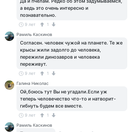
Да и пчелам. Редко об этом задумываемся,
а ведь это очень интересно и
познавательно.
9 лет
1
Рамиль Каскинов
Согласен. человек чужой на планете. Те же
крысы жили задолго до человека,
пережили динозавров и человека
переживут.
9 лет
1
Галина Николас
Ой,боюсь тут Вы не угадали.Если уж
теперь человечество что-то и натворит-
гибнуть будем все вместе.
9 лет
1
Рамиль Каскинов