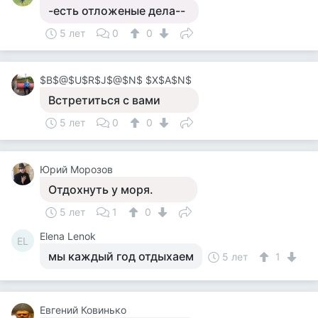
-есть отложеные дела--
5 лет
0
0
$B$@$U$R$J$@$N$ $X$A$N$
Встретиться с вами
5 лет
0
0
Юрий Морозов
Отдохнуть у моря.
5 лет
1
0
Elena Lenok
EL
мы каждый год отдыхаем
5 лет
1
Евгений Ковинько