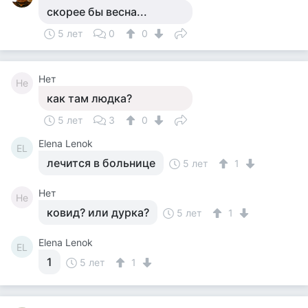
скорее бы весна...
5 лет
0
0
Нет
Не
как там людка?
5 лет
3
0
Elena Lenok
EL
лечится в больнице
5 лет
1
Нет
Не
ковид? или дурка?
5 лет
1
Elena Lenok
EL
1
5 лет
1