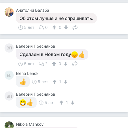
Анатолий Балаба
Об этом лучше и не спрашивать.
5 лет
0
0
Валерий Пресняков
ВП
Сделаем в Новом году
5 лет
2
0
Elena Lenok
EL
5 лет
1
Валерий Пресняков
ВП
5 лет
1
Nikola Mahkov