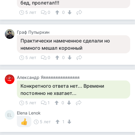
бед, пролетал!!!
5 лет
0
0
Граф Пупыркин
Практически намеченное сделали но
немного мешал коронный
5 лет
0
0
Александр Яяяяяяяяяяяяяяяя
Конкретного ответа нет... Времени
постоянно не хватает...
5 лет
1
0
Elena Lenok
EL
5 лет
1