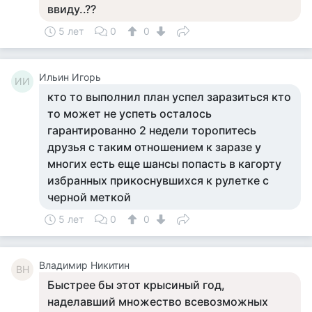
ввиду..??
5 лет
0
0
Ильин Игорь
ИИ
кто то выполнил план успел заразиться кто
то может не успеть осталось
гарантированно 2 недели торопитесь
друзья с таким отношением к заразе у
многих есть еще шансы попасть в кагорту
избранных прикоснувшихся к рулетке с
черной меткой
5 лет
0
0
Владимир Никитин
ВН
Быстрее бы этот крысиный год,
наделавший множество всевозможных