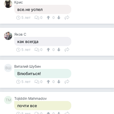
Крис
все.не успел
5 лет
0
0
Яков С
как всегда
5 лет
0
0
Виталий Шубин
ВШ
Влюбиться!
5 лет
0
0
Tojiddin Mahmadov
TM
почти все
5 лет
0
0