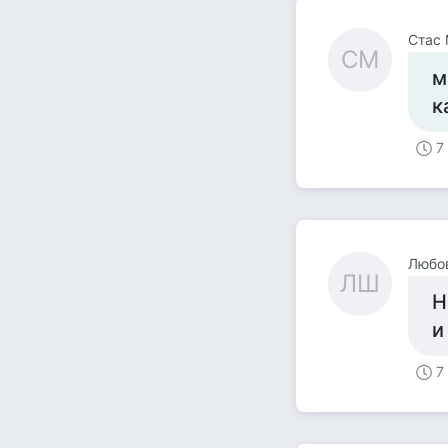
Стас
СМ
м
к
7
Любо
ЛШ
Н
и
7