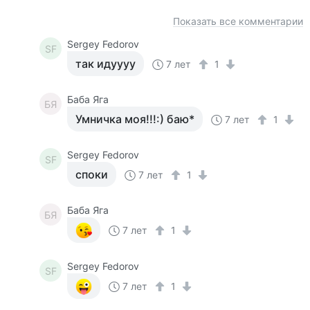
Показать все комментарии
Sergey Fedorov
SF
так идуууу
7 лет
1
Баба Яга
БЯ
Умничка моя!!!:) баю*
7 лет
1
Sergey Fedorov
SF
споки
7 лет
1
Баба Яга
БЯ
7 лет
1
Sergey Fedorov
SF
7 лет
1