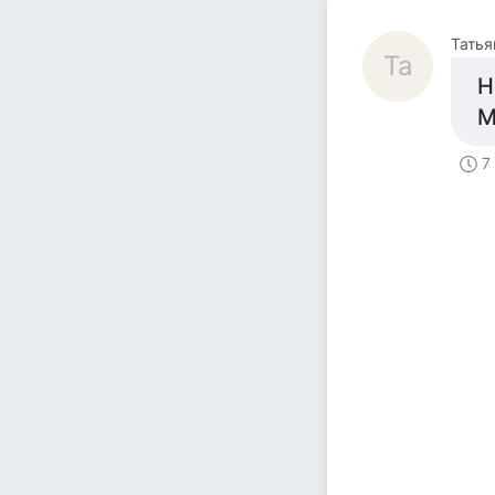
Татья
Та
Н
М
7