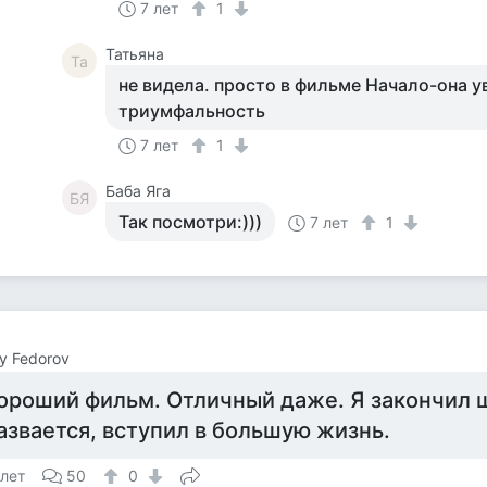
7 лет
1
Татьяна
Та
не видела. просто в фильме Начало-она 
триумфальность
7 лет
1
Баба Яга
БЯ
Так посмотри:)))
7 лет
1
y Fedorov
ороший фильм. Отличный даже. Я закончил ш
азвается, вступил в большую жизнь.
 лет
50
0