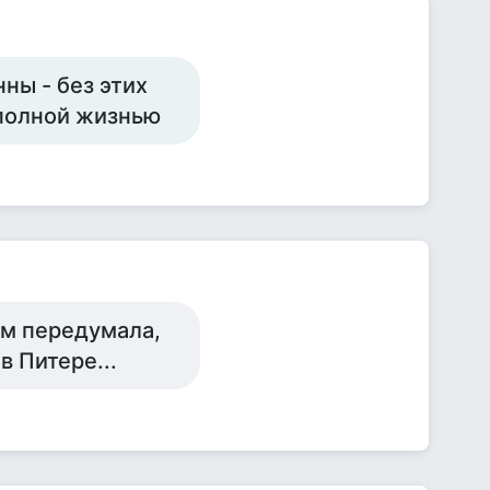
ны - без этих
 полной жизнью
ом передумала,
 Питере...