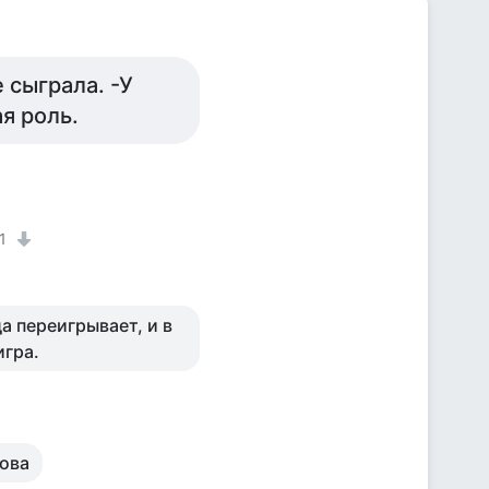
 сыграла. -У
я роль.
1
а переигрывает, и в
игра.
кова