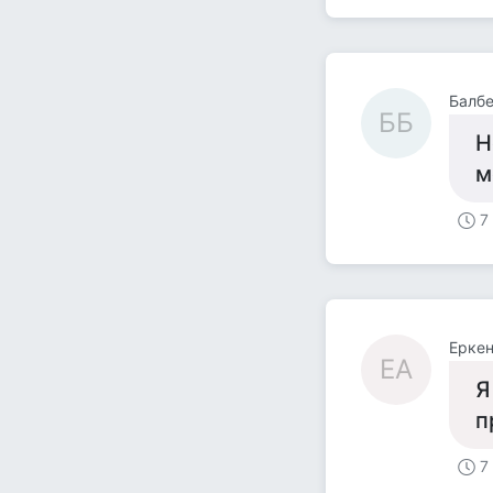
Балб
ББ
Н
м
7
Еркен
ЕА
Я
п
7