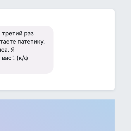
 третий раз
таете патетику.
са. Я
вас". (к/ф