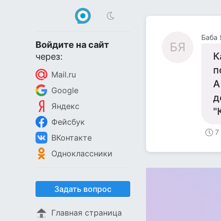
Баба 
Войдите на сайт
БЯ
К
через:
п
Mail.ru
А
Google
д
Яндекс
"
Фейсбук
7
ВКонтакте
Одноклассники
Задать вопрос
Главная страница