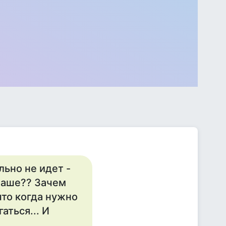
льно не идет -
 Ваше?? Зачем
что когда нужно
аться... И