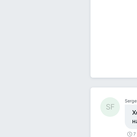
Serge
SF
Х
н
7