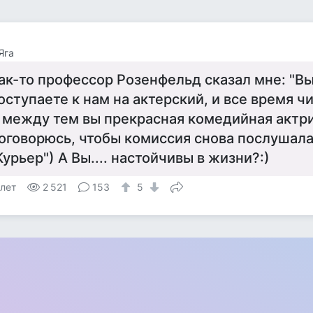
Яга
ак-то профессор Розенфельд сказал мне: "Вы
оступаете к нам на актерский, и все время чи
 между тем вы прекрасная комедийная актри
оговорюсь, чтобы комиссия снова послушала 
Курьер") А Вы.... настойчивы в жизни?:)
 лет
2 521
153
5