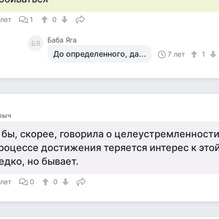
 лет
1
0
Баба Яга
БЯ
До определенного, да...
7 лет
1
рыч
 бы, скорее, говорила о целеустремленности
роцессе достижения теряется интерес к этой
едко, но бывает.
 лет
0
0