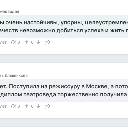
 Медведев
ы очень настойчивы, упорны, целеустремлен
ачеств невозможно добиться успеха и жить
 лет
0
0
вь Шашенкова
ет. Поступила на режиссуру в Москве, а пот
 диплом театроведа торжественно получила в
 лет
0
0