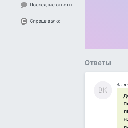
Последние ответы
Спрашивалка
Ответы
Влад
ВК
д
п
л
н
д