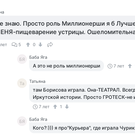
на
е знаю. Просто роль Миллионерши я б Лучше
ЕНЯ-пищеварение устрицы. Ошеломительна
 лет
5
0
Баба Яга
БЯ
А это не роль миллионерши
7 лет
Татьяна
Та
там Борисова играла. Она-ТЕАТРАЛ. Всегд
Иркутской истории. Просто ГРОТЕСК-не 
7 лет
1
Баба Яга
БЯ
Кого?:))) я про"Курьера", где играла Чури