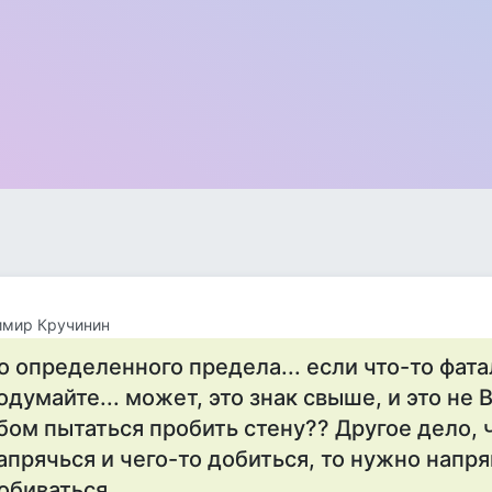
имир Кручинин
о определенного предела... если что-то фата
одумайте... может, это знак свыше, и это не
бом пытаться пробить стену?? Другое дело, 
апрячься и чего-то добиться, то нужно напряг
обиваться