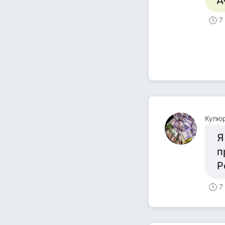
7
Купю
Я
п
Р
7