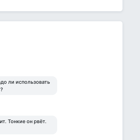
адо ли использовать
ь?
т. Тонкие он рвёт.