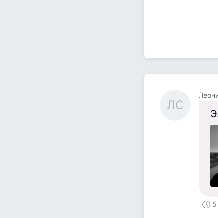
Леон
ЛС
Э
5