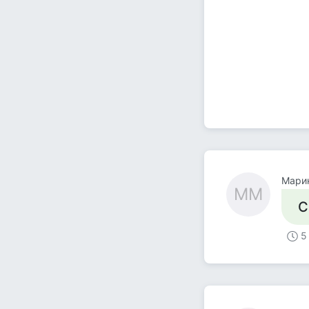
Мари
ММ
С
5