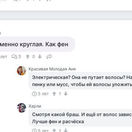
и
менно круглая. Как фен
 лет
3
0
Красивая Молодая Аня
Электрическая? Она не путает волосы? Н
пенку или мусс, чтобы ей волосы уложит
5 лет
1
Харли
Смотря какой браш. И ещё от волос зависи
Лучше фен и расчёска
5 лет
1