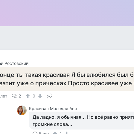
й Ростовский
онце ты такая красивая Я бы влюбился был 
ватит уже о прическах Просто красивее уже 
 лет
2
0
Красивая Молодая Аня
Да ладно, я обычная... Но всё равно прия
громкие слова...
5 лет
1