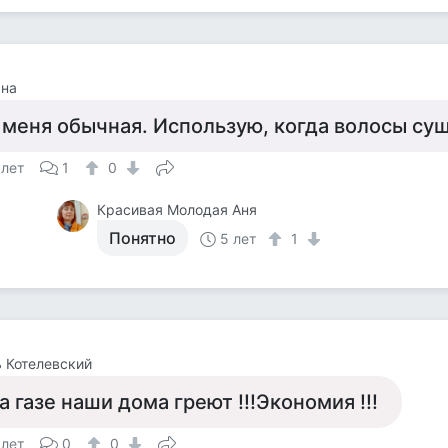
ана
 меня обычная. Использую, когда волосы суш
 лет
1
0
Красивая Молодая Аня
Понятно
5 лет
1
 Котелевский
а газе наши дома греют !!!Экономия !!!
 лет
0
0