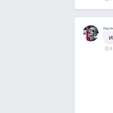
Харл
И
5