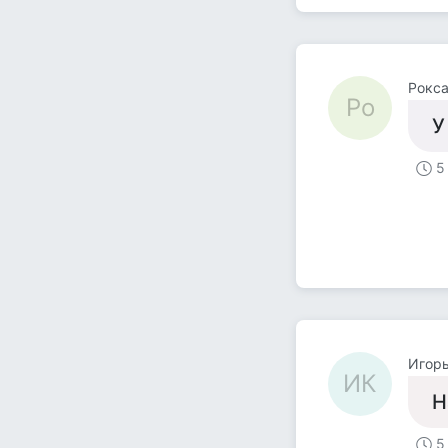
Рокс
Ро
У
5
Игорь
ИК
Н
5