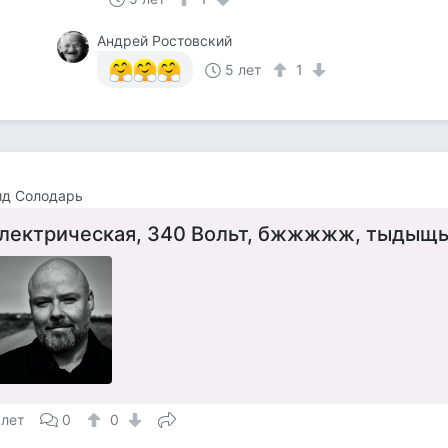
Андрей Ростовский
5 лет
1
ид Солодарь
лектрическая, 340 Вольт, бжжжжж, тыдыщь
 лет
0
0