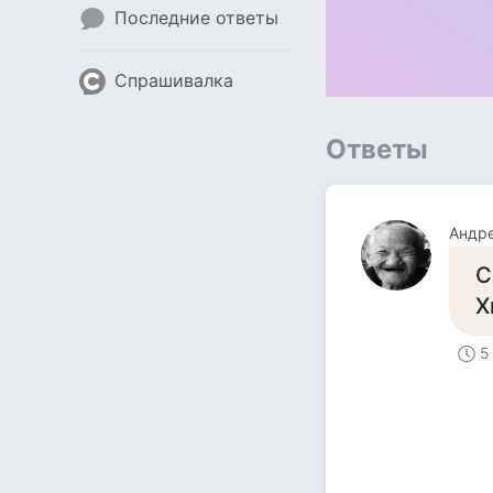
Последние ответы
Спрашивалка
Ответы
Андре
С
Х
5