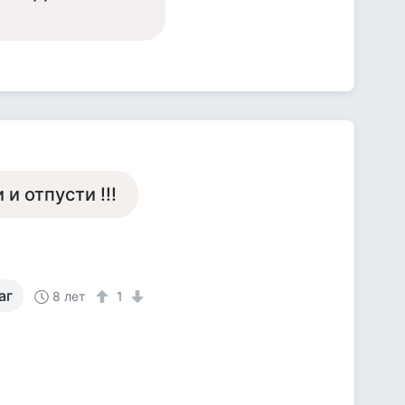
и отпусти !!!
аг
8 лет
1