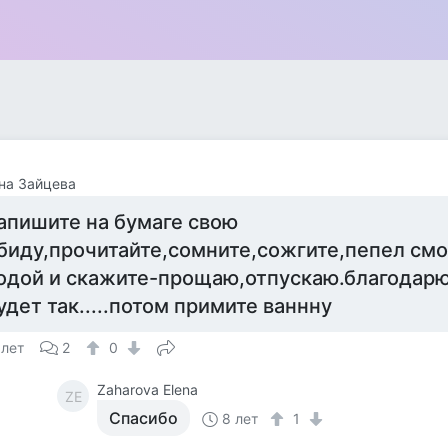
на Зайцева
апишите на бумаге свою
биду,прочитайте,сомните,сожгите,пепел смо
одой и скажите-прощаю,отпускаю.благодарю.
удет так.....потом примите ваннну
 лет
2
0
Zaharova Elena
ZE
Спасибо
8 лет
1