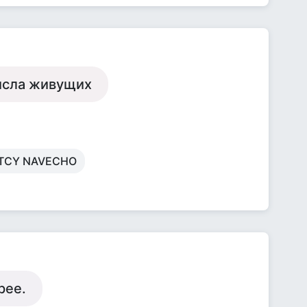
числа живущих
ETCY NAVECHO
рее.