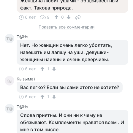
Женщина любит ушами - общеизвестный
факт. Такова природа.
6 лет
9
0
Показать все комментарии
Т@Ня
Т@
Нет. Но женщин очень легко уболтать,
навешать им лапшу на уши, девушки-
женщины наивны и очень доверчивы.
6 лет
1
Кызыма)
Кы
Вас легко? Если вы сами этого не хотите?
6 лет
1
Т@Ня
Т@
Слова приятны. И они ни к чему не
обязывают. Комплементы нравятся всем . И
мне в том числе.