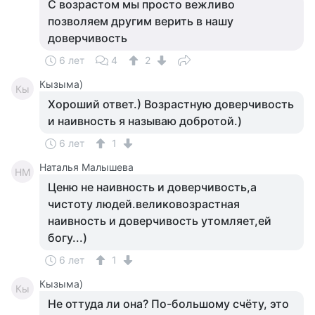
С возрастом мы просто вежливо
позволяем другим верить в нашу
доверчивость
6 лет
4
2
Кызыма)
Кы
Хороший ответ.) Возрастную доверчивость
и наивность я называю добротой.)
6 лет
1
Наталья Малышева
НМ
Ценю не наивность и доверчивость,а
чистоту людей.великовозрастная
наивность и доверчивость утомляет,ей
богу...)
6 лет
1
Кызыма)
Кы
Не оттуда ли она? По-большому счёту, это