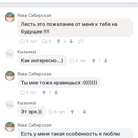
Язва Сибирская
Лесть это пожелание от меня к тебе на
будущее !!!!
6 лет
6
0
Кызыма)
Кы
Как интересно...)
6 лет
1
Язва Сибирская
Ты мне тоже нравишься :0))))))
6 лет
1
Кызыма)
Кы
Эт зря.))
6 лет
1
Язва Сибирская
Есть у меня такая особенность я люблю