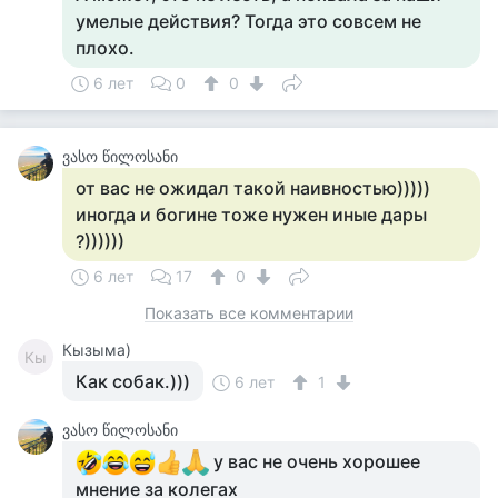
умелые действия? Тогда это совсем не
плохо.
6 лет
0
0
ვასო წილოსანი
от вас не ожидал такой наивностью)))))
иногда и богине тоже нужен иные дары
?))))))
6 лет
17
0
Показать все комментарии
Кызыма)
Кы
Как собак.)))
6 лет
1
ვასო წილოსანი
у вас не очень хорошее
мнение за колегаx