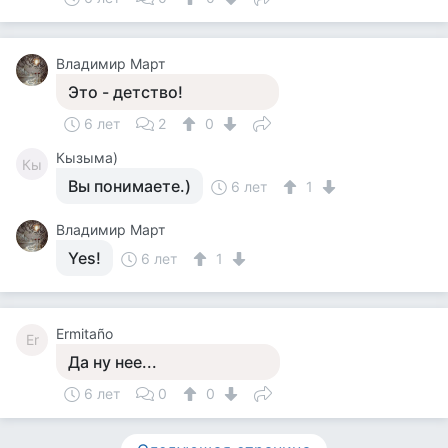
Владимир Март
Это - детство!
6 лет
2
0
Кызыма)
Кы
Вы понимаете.)
6 лет
1
Владимир Март
Yes!
6 лет
1
Ermitaño
Er
Да ну нее...
6 лет
0
0