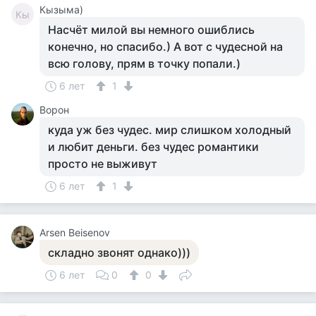
Кызыма)
Кы
Насчёт милой вы немного ошиблись
конечно, но спасибо.) А вот с чудесной на
всю голову, прям в точку попали.)
6 лет
1
Ворон
куда уж без чудес. мир слишком холодный
и любит деньги. без чудес романтики
просто не выживут
6 лет
1
Arsen Beisenov
складно звонят однако)))
6 лет
0
0