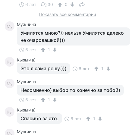
6 лет
30
0
Показать все комментарии
Мужчина
Му
Умилятся мною?)) нельзя Умилятся далеко
не очаровашкой)))
6 лет
1
Кызыма)
Кы
Это я сама решу.)))
6 лет
1
Мужчина
Му
Несомненно) выбор то конечно за тобой)
6 лет
1
Кызыма)
Кы
Спасибо за это.
6 лет
1
Мужчина
Му