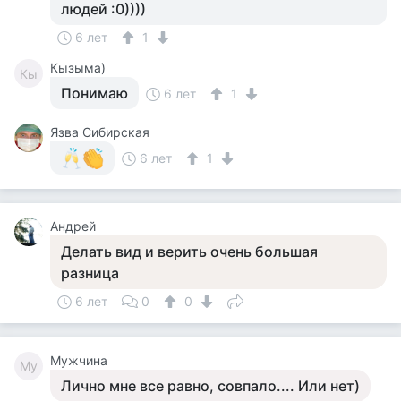
людей :0))))
6 лет
1
Кызыма)
Кы
Понимаю
6 лет
1
Язва Сибирская
6 лет
1
Андрей
Делать вид и верить очень большая
разница
6 лет
0
0
Мужчина
Му
Лично мне все равно, совпало.... Или нет)