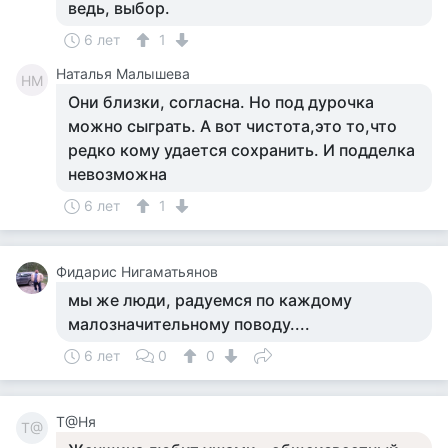
ведь, выбор.
6 лет
1
Наталья Малышева
НМ
Они близки, согласна. Но под дурочка
можно сыграть. А вот чистота,это то,что
редко кому удается сохранить. И подделка
невозможна
6 лет
1
Фидарис Нигаматьянов
мы же люди, радуемся по каждому
малозначительному поводу....
6 лет
0
0
Т@Ня
Т@