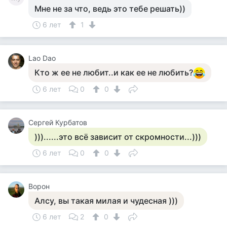
Мне не за что, ведь это тебе решать))
6 лет
1
Lao Dao
Кто ж ее не любит..и как ее не любить?
6 лет
0
0
Сергей Курбатов
)))......это всё зависит от скромности...)))
6 лет
0
0
Ворон
Алсу, вы такая милая и чудесная )))
6 лет
2
0