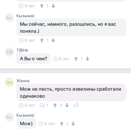
6 лет
1
Кызыма)
Кы
Мы сейчас, немного, разошлись, но я вас
поняла.)
6 лет
1
Т@Ня
Т@
А Вы о чем?
6 лет
1
Жанна
Жа
Мож не лесть, просто извилины сработали
одинаково
6 лет
1
0
Кызыма)
Кы
Мож)
6 лет
1