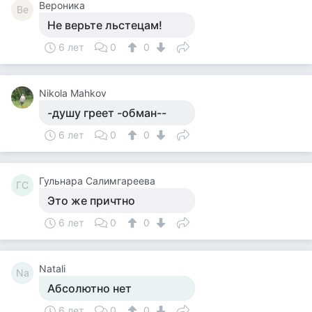
Вероника
Ве
Не верьте льстецам!
6 лет
0
0
Nikola Mahkov
-душу греет -обман--
6 лет
0
0
Гульнара Салимгареева
ГС
Это же причтно
6 лет
0
0
Natali
Na
Абсолютно нет
6 лет
0
0