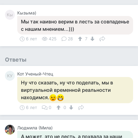
Кызыма)
Кы
Мы так наивно верим в лесть за совпаденье
с нашим мнением...)))
6 лет
425
28
7
Ответы
Кот Ученый-Чтец
КУ
Ну что сказать, ну что поделать, мы в
виртуальной временной реальности
находимся.
6 лет
0
0
Людмила (Мила)
А может, это не лесть, а похвала за наши