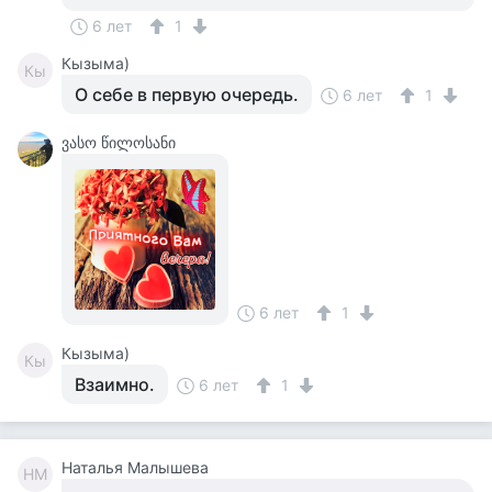
6 лет
1
Кызыма)
Кы
О себе в первую очередь.
6 лет
1
ვასო წილოსანი
6 лет
1
Кызыма)
Кы
Взаимно.
6 лет
1
Наталья Малышева
НМ