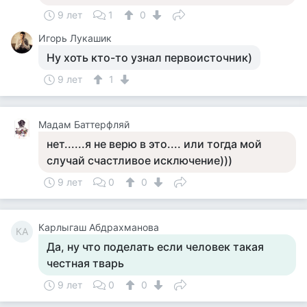
9 лет
1
0
Игорь Лукашик
Ну хоть кто-то узнал первоисточник)
9 лет
1
Мадам Баттерфляй
нет......я не верю в это.... или тогда мой
случай счастливое исключение)))
9 лет
0
0
Карлыгаш Абдрахманова
КА
Да, ну что поделать если человек такая
честная тварь
9 лет
0
0