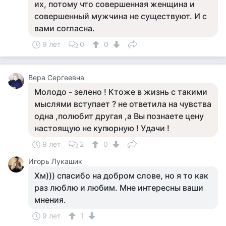
их, потому что совершенная женщина и
совершенный мужчина не существуют. И с
вами согласна.
9 лет
0
0
Вера Сергеевна
Молодо - зелено ! Ктоже в жизнь с такими
мыслями вступает ? не ответила на чувства
одна ,полюбит другая ,а Вы познаете цену
настоящую не купюрную ! Удачи !
9 лет
2
0
Игорь Лукашик
Хм))) спасибо на добром слове, но я то как
раз люблю и любим. Мне интересны ваши
мнения.
9 лет
1