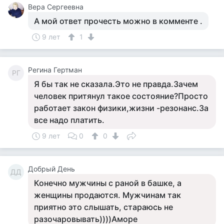
Вера Сергеевна
А мой ответ прочесть можно в комменте .
9 лет
1
Регина Гертман
РГ
Я бы так не сказала.Это не правда.Зачем
человек притянул такое состояние?Просто
работает закон физики,жизни -резонанс.За
все надо платить.
9 лет
0
0
Добрый День
ДД
Конечно мужчины с раной в башке, а
женщины продаются. Мужчинам так
приятно это слышать, стараюсь не
разочаровывать))))Аморе