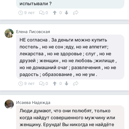
испытывали ?
9 лет
0
0
Елена Лисовская
НЕ согласна . За деньги можно купить
постель , но не сон ;еду, но не аппетит;
лекарства , но не здоровье ; слуг , но не
друзей ; женщин , но не любовь ;жилище ,
но не домашний очаг ; развлечения , но не
радость ; образование , но не ум .
9 лет
0
0
Исаева Надежда
Люди думают, что они полюбят, только
когда найдут совершенного мужчину или
женщину. Ерунда! Вы никогда не найдёте