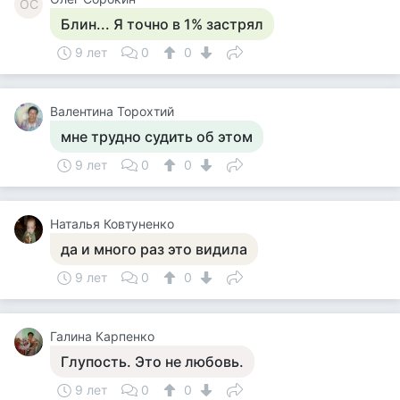
ОС
Блин... Я точно в 1% застрял
9 лет
0
0
Валентина Торохтий
мне трудно судить об этом
9 лет
0
0
Наталья Ковтуненко
да и много раз это видила
9 лет
0
0
Галина Карпенко
Глупость. Это не любовь.
9 лет
0
0