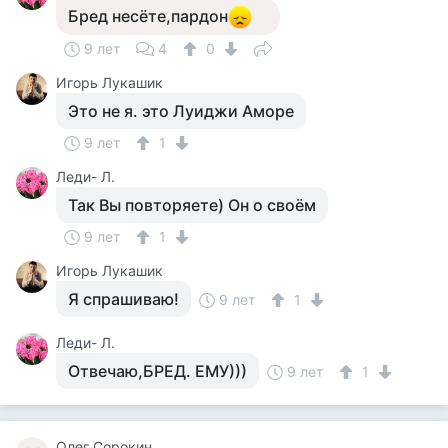
Бред несёте,пардон
9 лет
4
0
Игорь Лукашик
Это не я. это Луиджи Аморе
9 лет
1
Леди- Л.
Так Вы повторяете) Он о своём
9 лет
1
Игорь Лукашик
Я спрашиваю!
9 лет
1
Леди- Л.
Отвечаю,БРЕД. ЕМУ)))
9 лет
1
Олег Сорокин