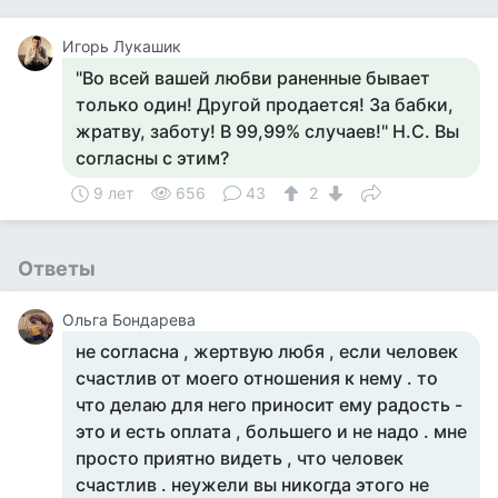
Игорь Лукашик
"Во всей вашей любви раненные бывает
только один! Другой продается! За бабки,
жратву, заботу! В 99,99% случаев!" Н.С. Вы
согласны с этим?
9 лет
656
43
2
Ответы
Ольга Бондарева
не согласна , жертвую любя , если человек
счастлив от моего отношения к нему . то
что делаю для него приносит ему радость -
это и есть оплата , большего и не надо . мне
просто приятно видеть , что человек
счастлив . неужели вы никогда этого не