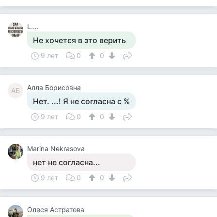
L….
Не хочется в это верить
9 лет
0
0
Алла Борисовна
АБ
Нет. ...! Я не согласна с %
9 лет
0
0
Marina Nekrasova
нет не согласна...
9 лет
0
0
Олеся Астратова