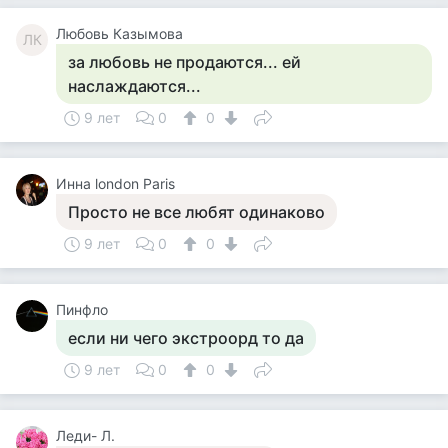
Любовь Казымова
ЛК
за любовь не продаются... ей
наслаждаются...
9 лет
0
0
Инна london Paris
Просто не все любят одинаково
9 лет
0
0
Пинфло
если ни чего экстроорд то да
9 лет
0
0
Леди- Л.