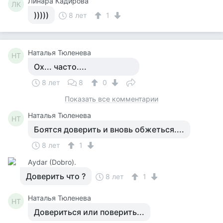
Линара Кадирова
ЛК
)))))
8 лет
1
Наталья Тюленева
НТ
Ох... часто....
8 лет
8
0
Показать все комментарии
Наталья Тюленева
НТ
Боятся доверить и вновь обжеться....
8 лет
1
Аydar (Dobro).
Доверить что ?
8 лет
1
Наталья Тюленева
НТ
Довериться или поверить...