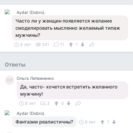
Аydar (Dobro).
Часто ли у женщин появляется желание
смоделировать мысленно желаемый типаж
мужчины?
8 лет
241
11
1
Ответы
Ольга Литвиненко
ОЛ
Да, часто- хочется встретить желанного
мужчину!
8 лет
3
0
Аydar (Dobro).
Фантазии реалистичны?
8 лет
1