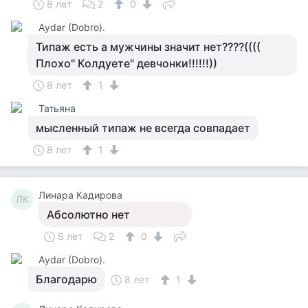
8 лет
2
0
Аydar (Dobro).
Типаж есть а мужчины значит нет????((((
Плохо" Колдуете" девчонки!!!!!!))
8 лет
1
Татьяна
мысленный типаж не всегда совпадает
8 лет
1
Линара Кадирова
ЛК
Абсолютно нет
8 лет
2
0
Аydar (Dobro).
Благодарю
8 лет
1