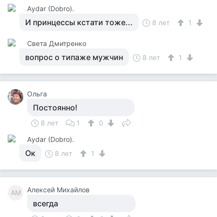
Аydar (Dobro).
И принцессы кстати тоже...
8 лет
1
Света Дмитренко
вопрос о типаже мужчин
8 лет
1
Ольга
Постоянно!
8 лет
1
0
Аydar (Dobro).
Ок
8 лет
1
Алексей Михайлов
АМ
всегда