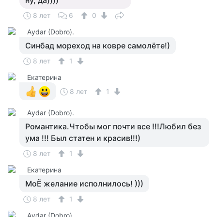
ну, да))))
8 лет
6
0
Аydar (Dobro).
Синбад мореход на ковре самолёте!)
8 лет
1
Екатерина
8 лет
1
Аydar (Dobro).
Романтика.Чтобы мог почти все !!!Любил без
ума !!! Был статен и красив!!!)
8 лет
1
Екатерина
МоЁ желание исполнилось! )))
8 лет
1
Аydar (Dobro).