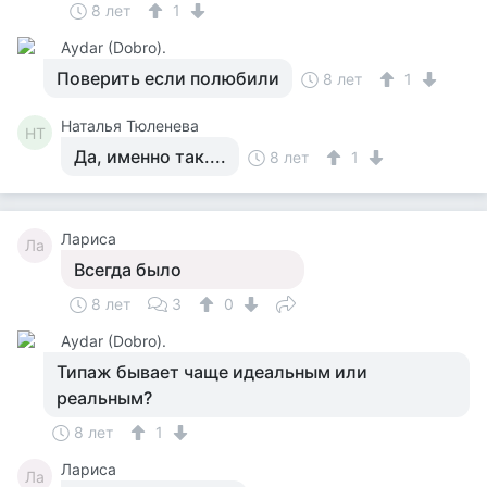
8 лет
1
Аydar (Dobro).
Поверить если полюбили
8 лет
1
Наталья Тюленева
НТ
Да, именно так....
8 лет
1
Лариса
Ла
Всегда было
8 лет
3
0
Аydar (Dobro).
Типаж бывает чаще идеальным или
реальным?
8 лет
1
Лариса
Ла