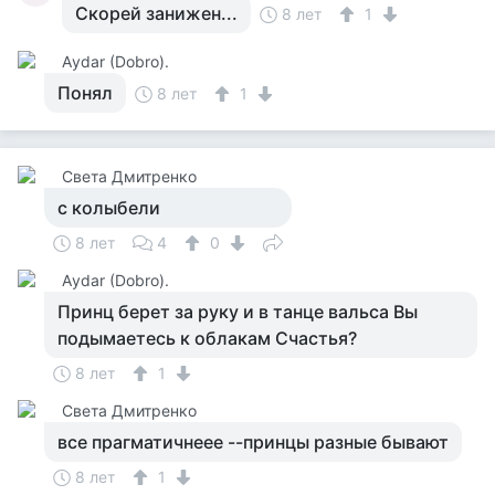
Скорей занижен...
8 лет
1
Аydar (Dobro).
Понял
8 лет
1
Света Дмитренко
с колыбели
8 лет
4
0
Аydar (Dobro).
Принц берет за руку и в танце вальса Вы
подымаетесь к облакам Счастья?
8 лет
1
Света Дмитренко
все прагматичнеее --принцы разные бывают
8 лет
1