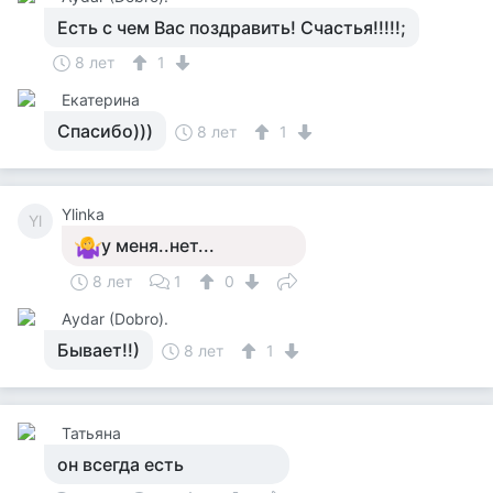
Есть с чем Вас поздравить! Счастья!!!!!;
8 лет
1
Екатерина
Спасибо)))
8 лет
1
Ylinka
Yl
у меня..нет...
8 лет
1
0
Аydar (Dobro).
Бывает!!)
8 лет
1
Татьяна
он всегда есть