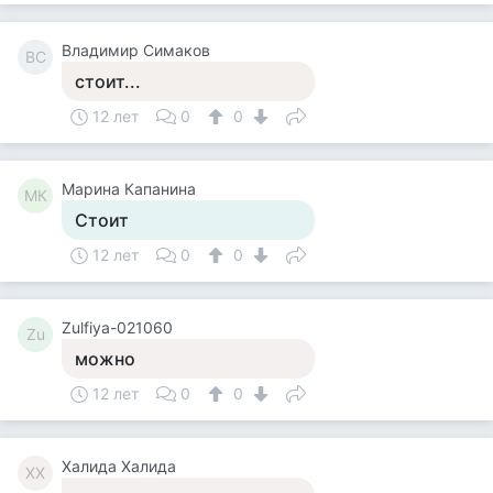
Владимир Симаков
ВС
стоит...
12 лет
0
0
Марина Капанина
МК
Стоит
12 лет
0
0
Zulfiya-021060
Zu
можно
12 лет
0
0
Халида Халида
ХХ