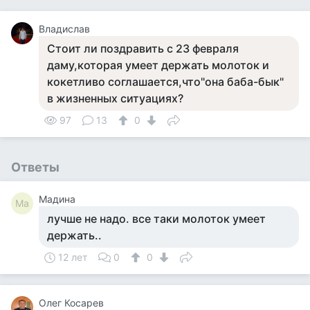
Владислав
Стоит ли поздравить с 23 февраля
даму,которая умеет держать молоток и
кокетливо соглашается,что"она баба-бык"
в жизненных ситуациях?
97
13
0
Ответы
Мадина
Ма
лучше не надо. все таки молоток умеет
держать..
12 лет
0
0
Олег Косарев