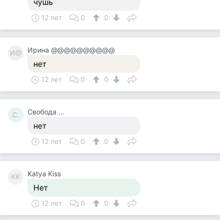
чушь
12 лет
0
0
Ирина @@@@@@@@@@
И@
нет
12 лет
0
0
Свобода ...
С.
нет
12 лет
0
0
Katya Kiss
KK
Нет
12 лет
0
0