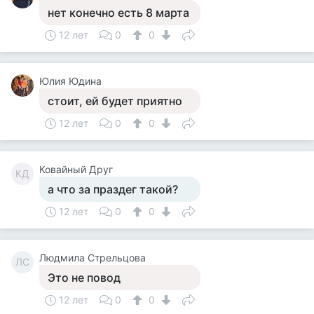
нет конечно есть 8 марта
12 лет
0
0
Юлия Юдина
стоит, ей будет приятно
12 лет
0
0
Ковайный Друг
КД
а что за праздег такой?
12 лет
0
0
Людмила Стрельцова
ЛС
Это не повод
12 лет
0
0