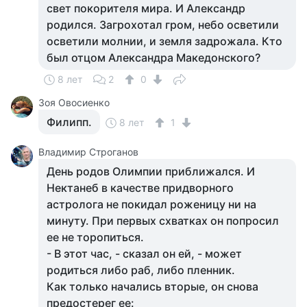
свет покорителя мира. И Александр
родился. Загрохотал гром, небо осветили
осветили молнии, и земля задрожала. Кто
был отцом Александра Македонского?
8 лет
2
0
Зоя Овосиенко
Филипп.
8 лет
1
Владимир Строганов
День родов Олимпии приближался. И
Нектанеб в качестве придворного
астролога не покидал роженицу ни на
минуту. При первых схватках он попросил
ее не торопиться.
- В этот час, - сказал он ей, - может
родиться либо раб, либо пленник.
Как только начались вторые, он снова
предостерег ее: