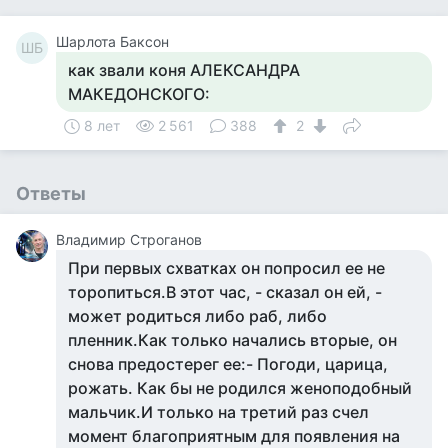
Шарлота Баксон
ШБ
как звали коня АЛЕКСАНДРА
МАКЕДОНСКОГО:
8 лет
2 561
388
2
Ответы
Владимир Строганов
При первых схватках он попросил ее не
торопиться.В этот час, - сказал он ей, -
может родиться либо раб, либо
пленник.Как только начались вторые, он
снова предостерег ее:- Погоди, царица,
рожать. Как бы не родился женоподобный
мальчик.И только на третий раз счел
момент благоприятным для появления на