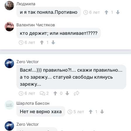
Людмила
и я так поняла.Противно
6 лет
1
Валентин Чистяков
кто держит; или навяливает!????
6 лет
1
Zero Vector
Вася!...))) правильно?!... скажи правильно...
а то зарежу... статуей свободы клянусь
зарежу...
6 лет
2
0
Шарлота Баксон
ШБ
Нет не верно хаха
5 лет
1
Zero Vector