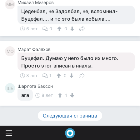
Михаил Мизеров
ММ
Цеденбал, не Задолбал, не, вспомнил-
Буцефал.... и то это была кобыла....
6 лет
0
0
Марат Фаляхов
МФ
Буцефал. Думаю у него было их много.
Просто этот вписан в нналы.
8 лет
1
0
Шарлота Баксон
ШБ
ага
8 лет
1
Следующая страница