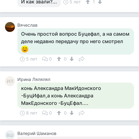
И как звали?...
5 лет
1
Вячеслав
Очень простой вопрос Буцефал, а на самом
деле недавно передачу про него смотрел
5 лет
0
0
Ирина Лялялял
ИЛ
конь Александра МакИдонского
-БуцИфал,а конь Александра
МакЕдонского -БуцЕфал....
8 лет
0
0
Валерий Шаманов
ВШ