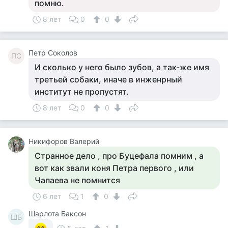
помню.
8 лет
0
0
Петр Соколов
ПС
И сколько у него было зубов, а так-же имя
третьей собаки, иначе в инженрный
институт не пропустят.
8 лет
0
0
Никифоров Валерий
Странное дело , про Буцефала помним , а
вот как звали коня Петра первого , или
Чапаева не помнится
6 лет
1
0
Шарлота Баксон
ШБ