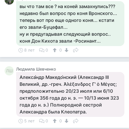
вы что там все ? на коней замахнулись???
недавно был вопрос про коня Вронского...
теперь вот про еще одного коня... кстати
его звали-Буцефал...
ну и предугадывая следующий вопрос..
коня Дон Кихота звали -Росинант...
8 лет
0
0
Людмила Шевченко
ЛШ
Алекса́ндр Македо́нский (Александр III
Великий, др.-греч. Ἀλέξανδρος Γ' ὁ Μέγας;
предположительно 20/23 июля или 6/10
октября 356 года до н. э. — 10/13 июня 323
года до н. э.) Полнородной сестрой
Александра была Клеопатра.
5 лет
0
0