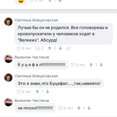
5 лет
1
Светлана Войцеховская
Лучше бы он не родился. Все головорезы и
кровопускатели у человеков ходят в
"Великих". Абсурд!
8 лет
3
0
Валентин Чистяков
б у ц е ф а л!!!!!!!!!!!!!!!!!!
8 лет
1
Светлана Войцеховская
Это я знаю,что Буцефал....,так,навеяло!
8 лет
1
Валентин Чистяков
не плохо!!!!!!!!!!!!!
8 лет
1