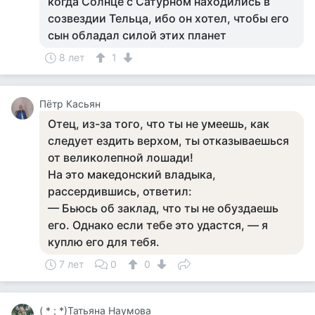
когда Солнце с Сатурном находились в
созвездии Тельца, ибо он хотел, чтобы его
сын обладал силой этих планет
8 лет
1
Пётр Касьян
Отец, из-за того, что ты не умеешь, как
следует ездить верхом, ты отказываешься
от великолепной лошади!
На это македонский владыка,
рассердившись, ответил:
— Бьюсь об заклад, что ты не обуздаешь
его. Однако если тебе это удастся, — я
куплю его для тебя.
7 лет
0
0
( * ; *)Татьяна Наумова