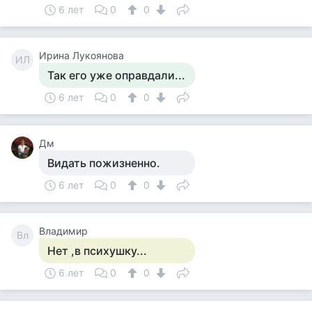
6 лет
0
0
Ирина Лукоянова
ИЛ
Так его уже оправдали...
6 лет
0
0
Дм
Видать пожизненно.
6 лет
0
0
Владимир
Вл
Нет ,в психушку...
6 лет
0
0