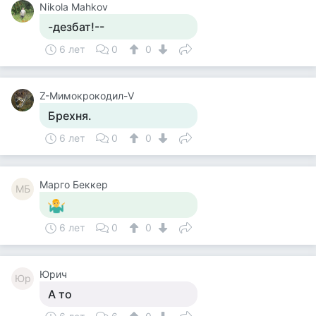
Nikola Mahkov
-дезбат!--
6 лет
0
0
Z-Мимокрокодил-V
Брехня.
6 лет
0
0
Mарго Беккер
MБ
6 лет
0
0
Юрич
Юр
А то