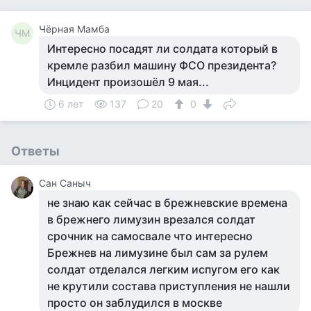
Чёрная Мамба
ЧМ
Интересно посадят ли солдата который в
кремле разбил машину ФСО президента?
Инцидент произошёл 9 мая...
6 лет
137
20
0
Ответы
Сан Саныч
не знаю как сейчас в брежневские времена
в брежнего лимузин врезался солдат
срочник на самосвале что интересно
Брежнев на лимузине был сам за рулем
солдат отделался легким испугом его как
не крутили состава приступления не нашли
просто он заблудился в москве