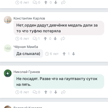
6 лет
0
0
Константин Карлов
Нет,орден дадут,девчёнке медаль дали за
то что туфлю потеряла
6 лет
1
0
Чёрная Мамба
ЧМ
Да слыхала)
6 лет
1
Николай Гринев
Не посадят. Разве что на гауптвахту суток
на пять.
6 лет
0
0
Валерий Киселев