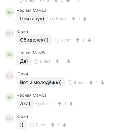
6 лет
6
0
Чёрная Мамба
ЧМ
Психанул)
6 лет
1
Юрич
Юр
Обиделся)))
6 лет
1
Чёрная Мамба
ЧМ
Да)
6 лет
1
Юрич
Юр
Вот и молодёжь))
6 лет
1
Чёрная Мамба
ЧМ
Аха)
6 лет
1
Юрич
Юр
))
6 лет
1