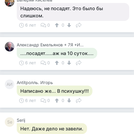
Надеюсь, не посадят. Это было бы
слишком.
6 лет
0
0
Александр Емельянов + 7Я +Инструктор Туризма
....посадят.....аж на 10 суток....
6 лет
0
0
Antitролль. Игорь
AИ
Написано же... В психушку!!!
6 лет
0
0
Serij
Se
Нет. Даже дело не завели.