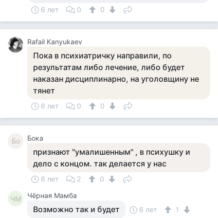
6 лет
0
0
Rafail Kanyukaev
Пока в психиатричку направили, по
результатам либо лечение, либо будет
наказан дисциплинарно, на уголовщину не
тянет
6 лет
0
0
Бока
Бо
признают "умалишенным" , в психушку и
дело с концом. так делается у нас
6 лет
2
0
Чёрная Мамба
ЧМ
Возможно так и будет
6 лет
1