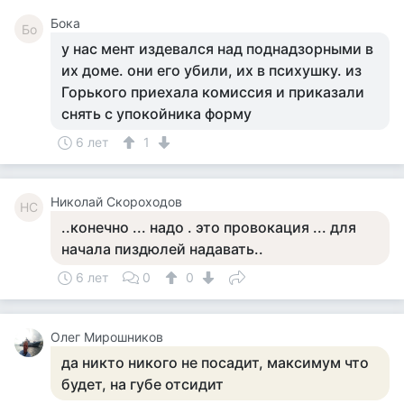
Бока
Бо
у нас мент издевался над поднадзорными в
их доме. они его убили, их в психушку. из
Горького приехала комиссия и приказали
снять с упокойника форму
6 лет
1
Николай Скороходов
НС
..конечно ... надо . это провокация ... для
начала пиздюлей надавать..
6 лет
0
0
Олег Мирошников
да никто никого не посадит, максимум что
будет, на губе отсидит