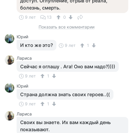
доступ. Оглупление, отрыв от реала,
болезнь, смерть.
9 лет
13
0
Показать все комментарии
Юрий
И кто же это?
9 лет
1
Лариса
Сейчас я оглашу . Ага! Оно вам надо?))))
9 лет
1
Юрий
Страна должна знать своих героев..((
9 лет
1
Лариса
Своих вы знаете. Их вам каждый день
показывают.