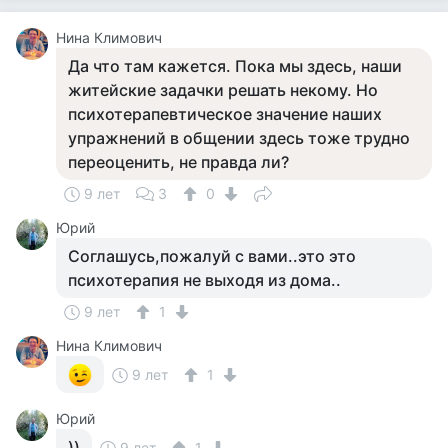
Нина Климович
Да что там кажется. Пока мы здесь, наши
житейские задачки решать некому. Но
психотерапевтическое значение наших
упражнений в общении здесь тоже трудно
переоценить, не правда ли?
9 лет
3
0
Юрий
Соглашусь,пожалуй с вами..это это
психотерапия не выходя из дома..
9 лет
1
Нина Климович
9 лет
1
Юрий
))
9 лет
1