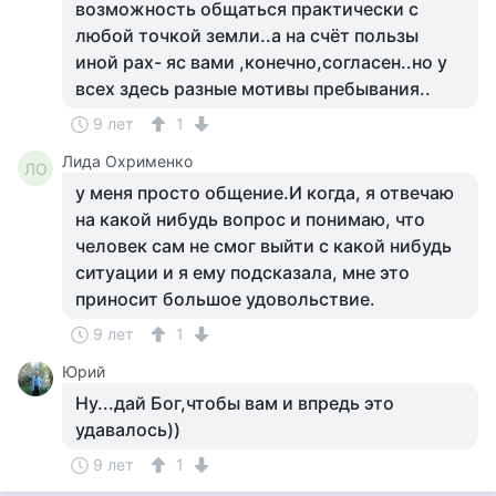
возможность общаться практически с
любой точкой земли..а на счёт пользы
иной рах- яс вами ,конечно,согласен..но у
всех здесь разные мотивы пребывания..
9 лет
1
Лида Охрименко
ЛО
у меня просто общение.И когда, я отвечаю
на какой нибудь вопрос и понимаю, что
человек сам не смог выйти с какой нибудь
ситуации и я ему подсказала, мне это
приносит большое удовольствие.
9 лет
1
Юрий
Ну...дай Бог,чтобы вам и впредь это
удавалось))
9 лет
1