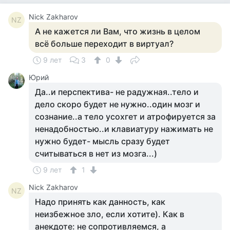
Nick Zakharov
NZ
А не кажется ли Вам, что жизнь в целом
всё больше переходит в виртуал?
9 лет
3
0
Юрий
Да..и перспектива- не радужная..тело и
дело скоро будет не нужно..один мозг и
сознание..а тело усохгет и атрофируется за
ненадобностью..и клавиатуру нажимать не
нужно будет- мысль сразу будет
считываться в нет из мозга...)
9 лет
1
Nick Zakharov
NZ
Надо принять как данность, как
неизбежное зло, если ​хотите). Как в
анекдоте: не сопротивляемся, а