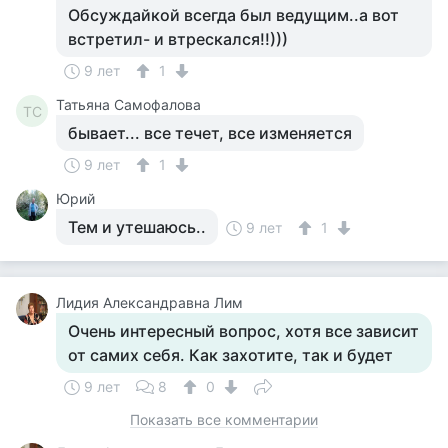
Обсуждайкой всегда был ведущим..а вот
встретил- и втрескался!!)))
9 лет
1
Татьяна Самофалова
ТС
бывает... все течет, все изменяется
9 лет
1
Юрий
Тем и утешаюсь..
9 лет
1
Лидия Александравна Лим
Очень интересный вопрос, хотя все зависит
от самих себя. Как захотите, так и будет
9 лет
8
0
Показать все комментарии