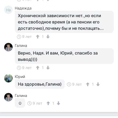
Надежда
На
Хронической зависимости нет.,но если
есть свободное время (а на пенсии его
достаточно),почему бы и не поклацать...
9 лет
1
Галина
Верно, Надя. И вам, Юрий, спасибо за
вывод))))
9 лет
1
Юрий
На здоровье,Галина)
9 лет
1
Галина
☺
9 лет
1