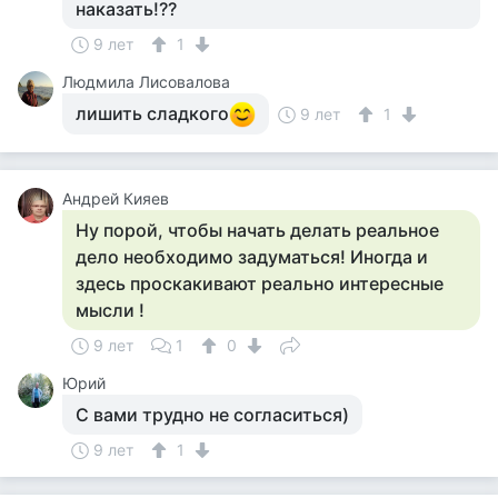
наказать!??
9 лет
1
Людмила Лисовалова
лишить сладкого
9 лет
1
Андрей Кияев
Ну порой, чтобы начать делать реальное
дело необходимо задуматься! Иногда и
здесь проскакивают реально интересные
мысли !
9 лет
1
0
Юрий
С вами трудно не согласиться)
9 лет
1