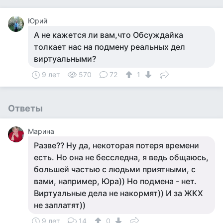
Юрий
А не кажется ли вам,что Обсуждайка
толкает нас на подмену реальных дел
виртуальными?
9 лет
570
72
1
Ответы
Марина
Разве?? Ну да, некоторая потеря времени
есть. Но она не бесследна, я ведь общаюсь,
большей частью с людьми приятными, с
вами, например, Юра)) Но подмена - нет.
Виртуальные дела не накормят)) И за ЖКХ
не заплатят))
9 лет
14
0