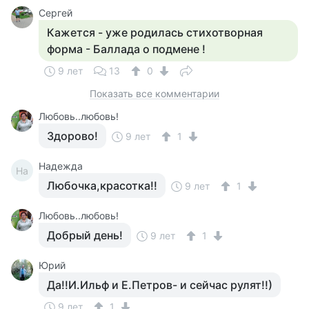
Сергей
Кажется - уже родилась стихотворная
форма - Баллада о подмене !
9 лет
13
0
Показать все комментарии
Любовь..любовь!
Здорово!
9 лет
1
Надежда
На
Любочка,красотка!!
9 лет
1
Любовь..любовь!
Добрый день!
9 лет
1
Юрий
Да!!И.Ильф и Е.Петров- и сейчас рулят!!)
9 лет
1