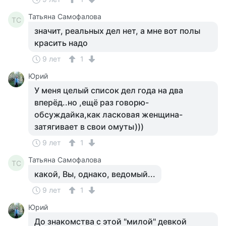
Татьяна Самофалова
ТС
значит, реальных дел нет, а мне вот полы
красить надо
9 лет
1
Юрий
У меня целый список дел года на два
вперёд..но ,ещё раз говорю-
обсуждайка,как ласковая женщина-
затягивает в свои омуты)))
9 лет
1
Татьяна Самофалова
ТС
какой, Вы, однако, ведомый...
9 лет
1
Юрий
До знакомства с этой "милой" девкой