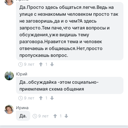
Да.Просто здесь общаться легче.Ведь на
улице с незнакомым человеком просто так
не заговоришь,да и о чем?А здесь
запросто.Тем паче,что читая вопросы и
обсуждения,уже видишь тему
разговора.Нравится тема и человек
отвечаешь и общаешься.Нет,просто
пропускаешь вопрос.
9 лет
1
Юрий
Да..обсуждайка -этом социально-
приемлемая схема общения
9 лет
1
Ирина
Да.
9 лет
1