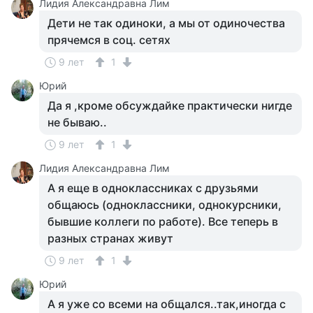
Лидия Александравна Лим
Дети не так одиноки, а мы от одиночества
прячемся в соц. сетях
9 лет
1
Юрий
Да я ,кроме обсуждайке практически нигде
не бываю..
9 лет
1
Лидия Александравна Лим
А я еще в одноклассниках с друзьями
общаюсь (одноклассники, однокурсники,
бывшие коллеги по работе). Все теперь в
разных странах живут
9 лет
1
Юрий
А я уже со всеми на общался..так,иногда с