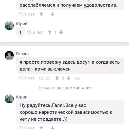
расслабляемся и получаем удовольствие.
9 лет
1
Юрий
)
9 лет
1
Галина
я просто провожу здесь досуг, а когда есть
дела - комп выключен
9 лет
23
2
Показать все комментарии
Юрий
Ну.радуйтесь,Галя!.Все у вас
хорошо,наркотической зависимостью к
нету не страдаете..))
9 лет
1