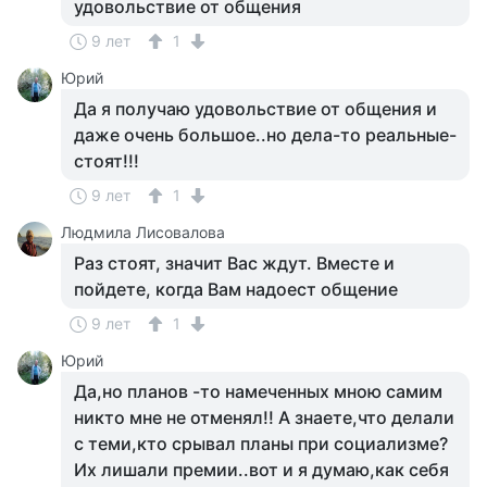
удовольствие от общения
9 лет
1
Юрий
Да я получаю удовольствие от общения и
даже очень большое..но дела-то реальные-
стоят!!!
9 лет
1
Людмила Лисовалова
Раз стоят, значит Вас ждут. Вместе и
пойдете, когда Вам надоест общение
9 лет
1
Юрий
Да,но планов -то намеченных мною самим
никто мне не отменял!! А знаете,что делали
с теми,кто срывал планы при социализме?
Их лишали премии..вот и я думаю,как себя