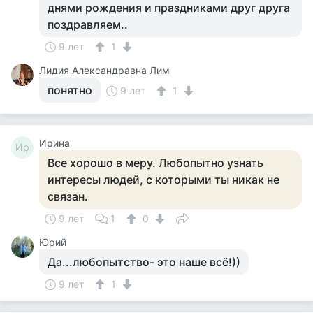
днями рождения и праздниками друг друга
поздравляем..
9 лет
1
Лидия Александравна Лим
понятно
9 лет
1
Ирина
Ир
Все хорошо в меру. Любопытно узнать
интересы людей, с которыми ты никак не
связан.
9 лет
1
0
Юрий
Да...любопытство- это наше всё!))
9 лет
1