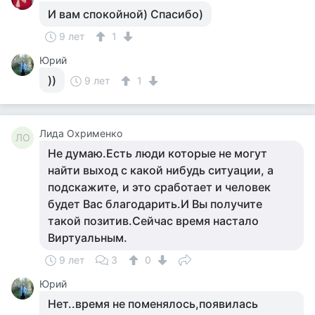
И вам спокойной) Спасибо)
9 лет
1
Юрий
))
9 лет
1
Лида Охрименко
ЛО
Не думаю.Есть люди которые не могут
найти выход с какой нибудь ситуации, а
подскажите, и это сработает и человек
будет Вас благодарить.И Вы получите
такой позитив.Сейчас время настало
Виртуальным.
9 лет
3
0
Юрий
Нет..время не поменялось,появилась