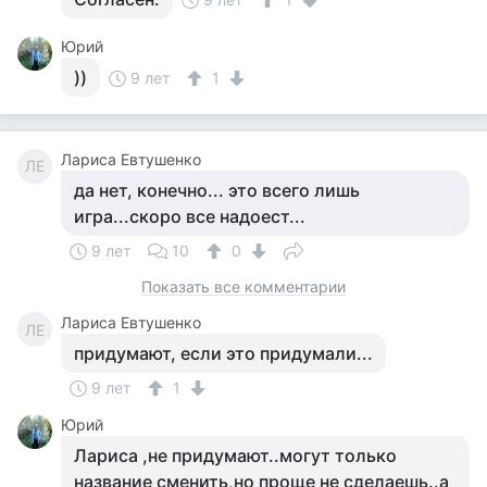
Юрий
))
9 лет
1
Лариса Евтушенко
ЛЕ
да нет, конечно... это всего лишь
игра...скоро все надоест...
9 лет
10
0
Показать все комментарии
Лариса Евтушенко
ЛЕ
придумают, если это придумали...
9 лет
1
Юрий
Лариса ,не придумают..могут только
название сменить,но проще не сделаешь..а