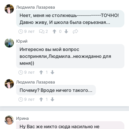
Людмила Лазарева
Неет, меня не столкнешь------------ТОЧНО!
Давно живу, И школа была серьезная...
9 лет
2
0
Юрий
Интересно вы мой вопрос
восприняли,Людмила..неожиданно для
меня))
9 лет
1
Людмила Лазарева
Почему? Вроде ничего такого...
9 лет
1
Ирина
Ну Вас же никто сюда насильно не