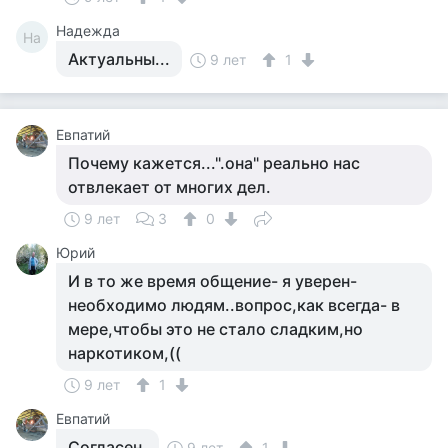
Надежда
На
Актуальны...
9 лет
1
Евпатий
Почему кажется...".она" реально нас
отвлекает от многих дел.
9 лет
3
0
Юрий
И в то же время общение- я уверен-
необходимо людям..вопрос,как всегда- в
мере,чтобы это не стало сладким,но
наркотиком,((
9 лет
1
Евпатий
Согласен.
9 лет
1