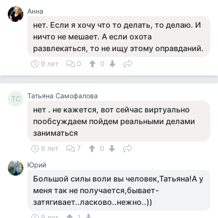
Анна
нет. Если я хочу что то делать, то делаю. И
ничто не мешает. А если охота
развлекаться, то не ищу этому оправданий.
9 лет
0
0
Татьяна Самофалова
ТС
нет . не кажется, вот сейчас виртуально
пообсуждаем пойдем реальными делами
заниматься
9 лет
7
0
Юрий
Большой силы воли вы человек,Татьяна!А у
меня так не получается,бывает-
затягивает..ласково..нежно..))
9 лет
1