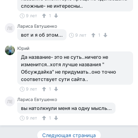
сложные- не интересны..
9 лет
1
Лариса Евтушенко
ЛЕ
вот и я об этом...
9 лет
1
Юрий
Да название- это не суть..ничего не
изменится..хотя лучше названия "
Обсуждайка" не придумать..оно точно
соответствует сути сайта..
9 лет
1
Лариса Евтушенко
ЛЕ
вы натолкнули меня на одну мысль...
9 лет
1
Следующая страница