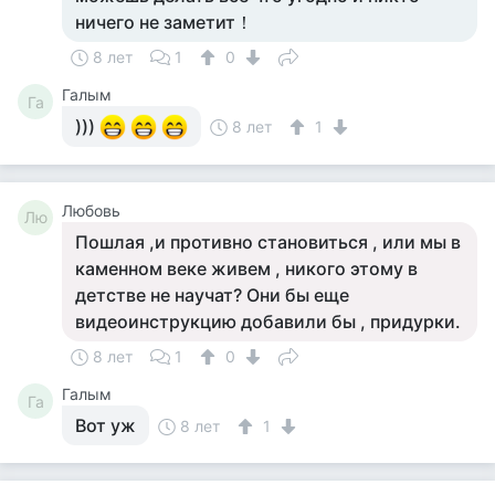
ничего не заметит！
8 лет
1
0
Галым
Га
)))
8 лет
1
Любовь
Лю
Пошлая ,и противно становиться , или мы в
каменном веке живем , никого этому в
детстве не научат? Они бы еще
видеоинструкцию добавили бы , придурки.
8 лет
1
0
Галым
Га
Вот уж
8 лет
1