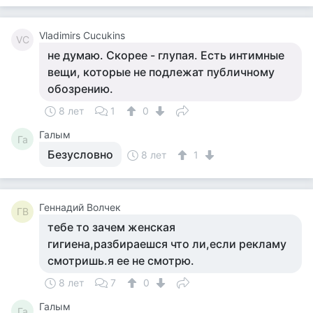
Vladimirs Cucukins
VC
не думаю. Скорее - глупая. Есть интимные
вещи, которые не подлежат публичному
обозрению.
8 лет
1
0
Галым
Га
Безусловно
8 лет
1
Геннадий Волчек
ГВ
тебе то зачем женская
гигиена,разбираешся что ли,если рекламу
смотришь.я ее не смотрю.
8 лет
7
0
Галым
Га