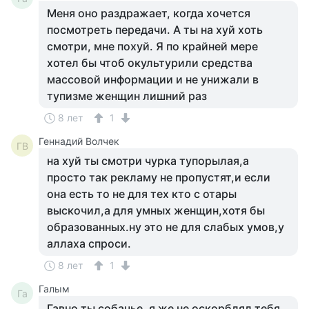
Меня оно раздражает, когда хочется
посмотреть передачи. А ты на хуй хоть
смотри, мне похуй. Я по крайней мере
хотел бы чтоб окультурили средства
массовой информации и не унижали в
тупизме женщин лишний раз
8 лет
1
Геннадий Волчек
ГВ
на хуй ты смотри чурка тупорылая,а
просто так рекламу не пропустят,и если
она есть то не для тех кто с отары
выскочил,а для умных женщин,хотя бы
образованных.ну это не для слабых умов,у
аллаха спроси.
8 лет
1
Галым
Га
Гавно ты собачье, я же не оскорблял тебя.