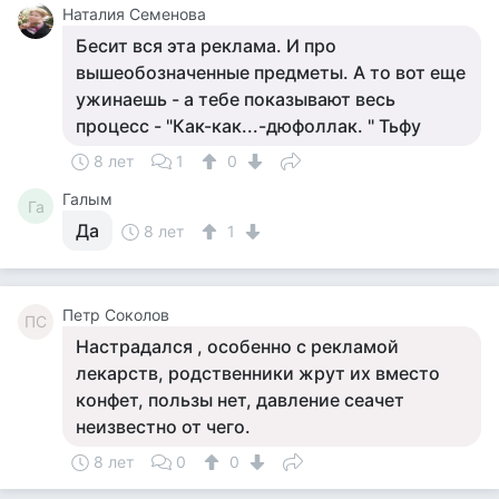
Наталия Семенова
Бесит вся эта реклама. И про
вышеобозначенные предметы. А то вот еще
ужинаешь - а тебе показывают весь
процесс - "Как-как...-дюфоллак. " Тьфу
8 лет
1
0
Галым
Га
Да
8 лет
1
Петр Соколов
ПС
Настрадался , особенно с рекламой
лекарств, родственники жрут их вместо
конфет, пользы нет, давление сеачет
неизвестно от чего.
8 лет
0
0