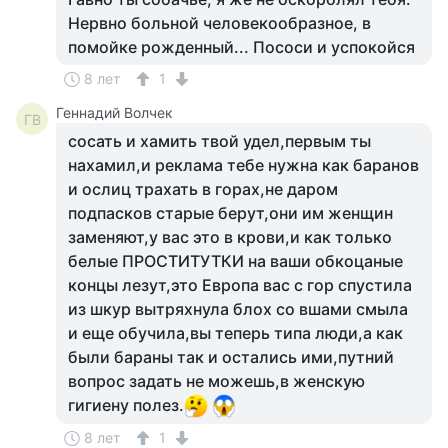
Нервно больной человекообразное, в
помойке рожденный... Пососи и успокойся
8 лет
1
Геннадий Волчек
ГВ
сосать и хамить твой удел,первым ты
нахамил,и реклама тебе нужна как баранов
и ослиц трахать в горах,не даром
подпасков старые берут,они им женщин
заменяют,у вас это в крови,и как только
белые ПРОСТИТУТКИ на ваши обкоцаные
концы лезут,это Европа вас с гор спустила
из шкур вытряхнула блох со вшами смыла
и еще обучила,вы теперь типа люди,а как
были бараны так и остались ими,путний
вопрос задать не можешь,в женскую
гигиену полез.
8 лет
1