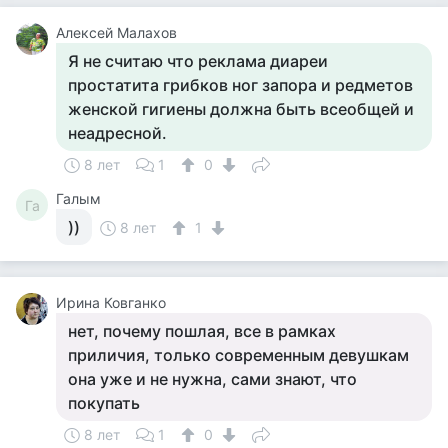
Алексей Малахов
Я не считаю что реклама диареи
простатита грибков ног запора и редметов
женской гигиены должна быть всеобщей и
неадресной.
8 лет
1
0
Галым
Га
))
8 лет
1
Ирина Ковганко
нет, почему пошлая, все в рамках
приличия, только современным девушкам
она уже и не нужна, сами знают, что
покупать
8 лет
1
0