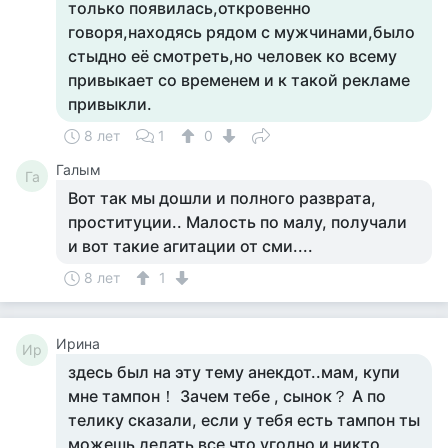
только появилась,откровенно
говоря,находясь рядом с мужчинами,было
стыдно её смотреть,но человек ко всему
привыкает со временем и к такой рекламе
привыкли.
8 лет
1
0
Галым
Га
Вот так мы дошли и полного разврата,
проституции.. Малость по малу, получали
и вот такие агитации от сми....
8 лет
1
Ирина
Ир
здесь был на эту тему анекдот..мам, купи
мне тампон！ Зачем тебе , сынок？ А по
телику сказали, если у тебя есть тампон ты
можешь делать все что угодно и никто