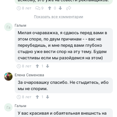
8 лет
9
0
Показать все комментарии
Галым
Га
Милая очараважка, я сдаюсь перед вами в
этом споре, по двум причинам - - вас не
переубедишь, и мне перед вами глубоко
стыдно уже вести спор на эту тему. Будем
счастливы если мы разойдемся на этом)
8 лет
1
Елена Семенова
За очаровашку спасибо. Не стыдитесь, ибо
мы не спорим.
8 лет
1
Галым
Га
У вас красивая и обаятельная внешнсть на