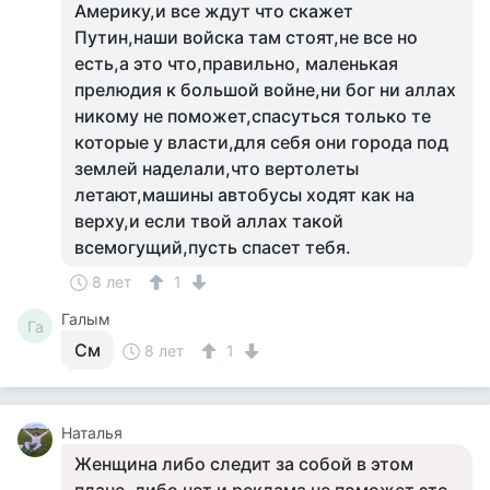
Америку,и все ждут что скажет
Путин,наши войска там стоят,не все но
есть,а это что,правильно, маленькая
прелюдия к большой войне,ни бог ни аллах
никому не поможет,спасуться только те
которые у власти,для себя они города под
землей наделали,что вертолеты
летают,машины автобусы ходят как на
верху,и если твой аллах такой
всемогущий,пусть спасет тебя.
8 лет
1
Галым
Га
См
8 лет
1
Наталья
Женщина либо следит за собой в этом