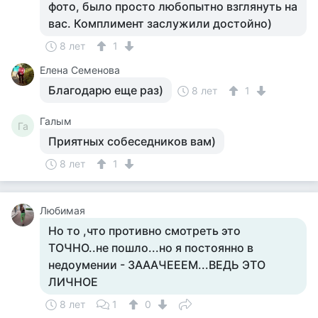
фото, было просто любопытно взглянуть на
вас. Комплимент заслужили достойно)
8 лет
1
Елена Семенова
Благодарю еще раз)
8 лет
1
Галым
Га
Приятных собеседников вам)
8 лет
1
Любимая
Но то ,что противно смотреть это
ТОЧНО..не пошло...но я постоянно в
недоумении - ЗАААЧЕЕЕМ...ВЕДЬ ЭТО
ЛИЧНОЕ
8 лет
1
0