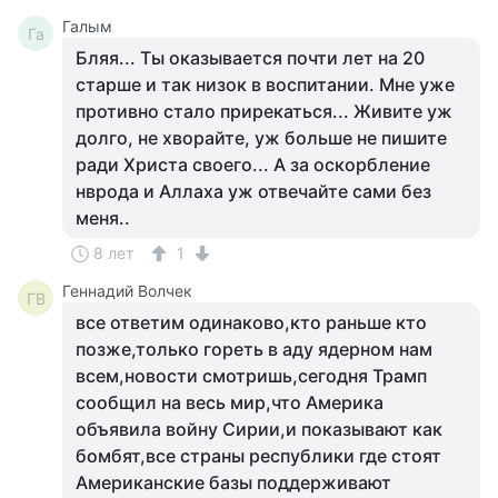
Галым
Га
Бляя... Ты оказывается почти лет на 20
старше и так низок в воспитании. Мне уже
противно стало прирекаться... Живите уж
долго, не хворайте, уж больше не пишите
ради Христа своего... А за оскорбление
нврода и Аллаха уж отвечайте сами без
меня..
8 лет
1
Геннадий Волчек
ГВ
все ответим одинаково,кто раньше кто
позже,только гореть в аду ядерном нам
всем,новости смотришь,сегодня Трамп
сообщил на весь мир,что Америка
объявила войну Сирии,и показывают как
бомбят,все страны республики где стоят
Американские базы поддерживают