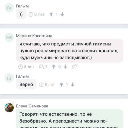
Галым
Га
))
8 лет
1
Марина Колотвина
МК
я считаю, что предметы личной гигиены
нужно рекламировать на женских каналах,
куда мужчины не заглядывают.)
8 лет
1
0
Галым
Га
Верно
8 лет
1
Елена Семенова
Говорят, что естественно, то не
безобразно. А преподнести можно по-
всякому, это уже на совести рекламщиков.