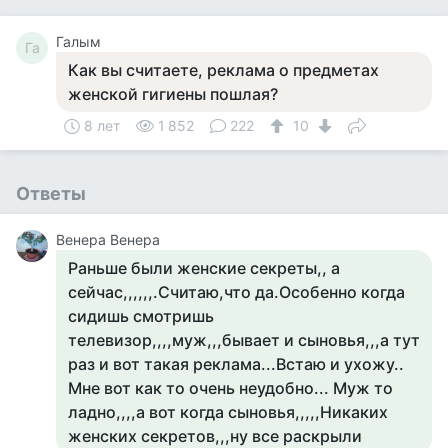
Галым
Га
Как вы считаете, реклама о предметах
женской гигиены пошлая?
8 лет
1 852
222
10
Ответы
Венера Венера
Раньше были женские секреты,, а
сейчас,,,,,,.Считаю,что да.Особенно когда
сидишь смотришь
телевизор,,,,муж,,,бывает и сыновья,,,а тут
раз и вот такая реклама...Встаю и ухожу..
Мне вот как то очень неудобно... Муж то
ладно,,,,а вот когда сыновья,,,,,Никаких
женских секретов,,,ну все раскрыли