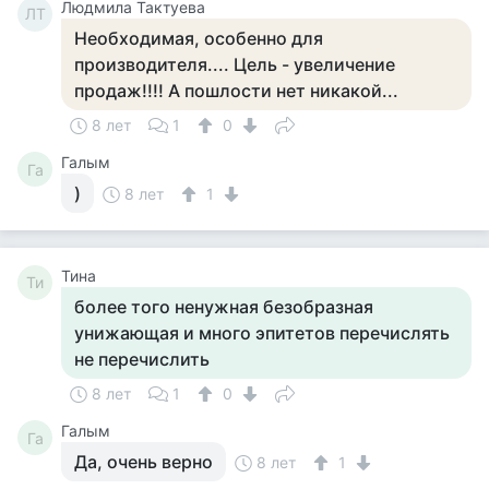
Людмила Тактуева
ЛТ
Необходимая, особенно для
производителя.... Цель - увеличение
продаж!!!! А пошлости нет никакой...
8 лет
1
0
Галым
Га
)
8 лет
1
Тина
Ти
более того ненужная безобразная
унижающая и много эпитетов перечислять
не перечислить
8 лет
1
0
Галым
Га
Да, очень верно
8 лет
1