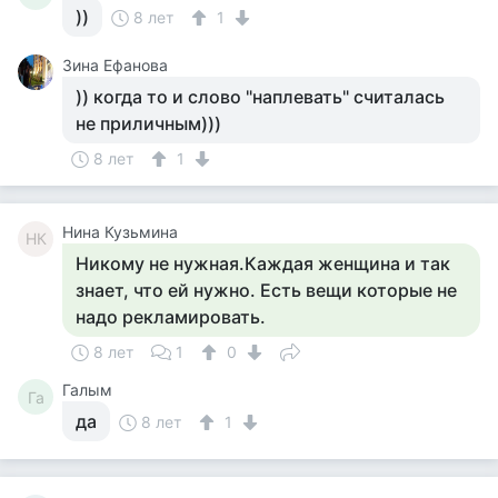
))
8 лет
1
Зина Ефанова
)) когда то и слово "наплевать" считалась
не приличным)))
8 лет
1
Нина Кузьмина
НК
Никому не нужная.Каждая женщина и так
знает, что ей нужно. Есть вещи которые не
надо рекламировать.
8 лет
1
0
Галым
Га
да
8 лет
1