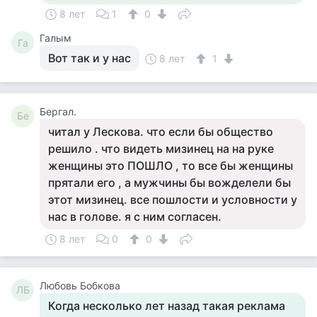
8 лет
1
0
Галым
Га
Вот так и у нас
8 лет
1
Бергал.
Бе
читал у Лескова. что если бы общество
решило . что видеть мизинец на на руке
женщины это ПОШЛО , то все бы женщины
прятали его , а мужчины бы вожделели бы
этот мизинец. все пошлости и условности у
нас в голове. я с ним согласен.
8 лет
0
0
Любовь Бобкова
ЛБ
Когда несколько лет назад такая реклама