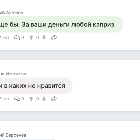
ий Антонов
ще бы. За ваши деньги любой каприз.
2 лет
0
0
на Извекова
и в каких не нравится
2 лет
0
0
ий Берсенёв