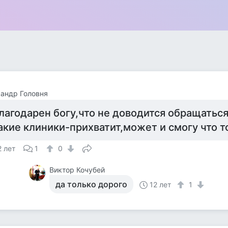
андр Головня
лагодарен богу,что не доводится обращаться
акие клиники-прихватит,может и смогу что то
2 лет
1
0
Виктор Кочубей
да только дорого
12 лет
1