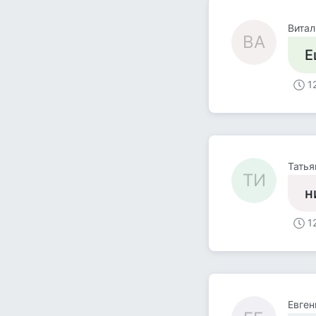
Витал
ВА
Е
1
Татья
ТИ
н
1
Евген