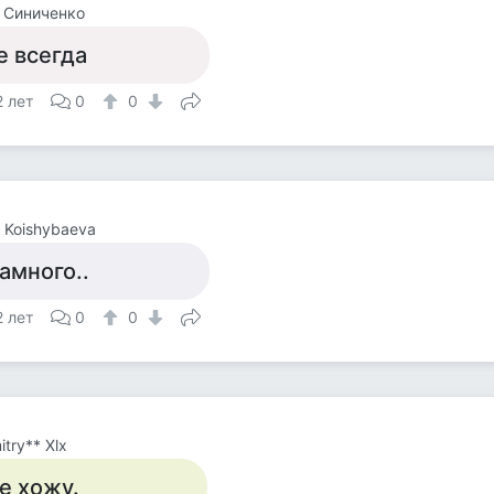
 Синиченко
е всегда
2 лет
0
0
t Koishybaeva
амного..
2 лет
0
0
itry** Хlх
е хожу.