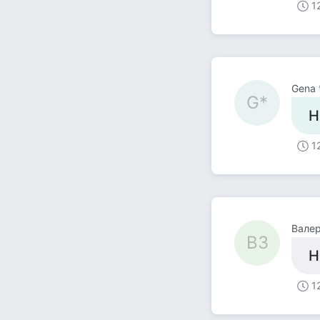
1
Gena 
G*
Н
1
Валер
ВЗ
Н
1