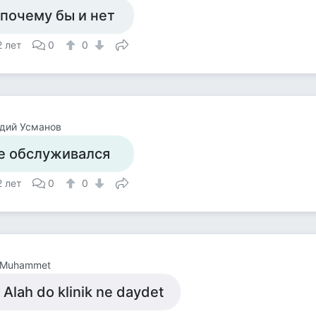
 почему бы и нет
2 лет
0
0
дий Усманов
е обслуживался
2 лет
0
0
 Muhammet
ş Alah do klinik ne daydet