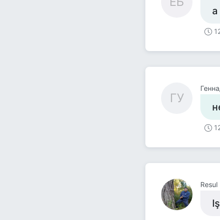
ЕБ
а
1
Генна
ГУ
н
1
Resul
I