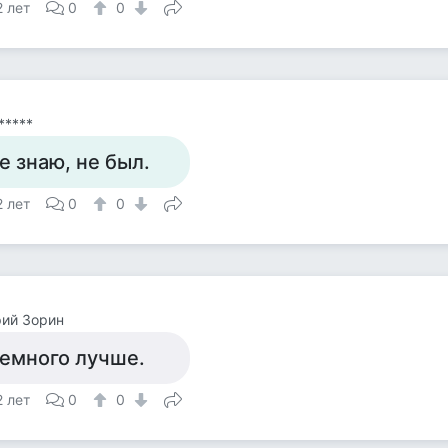
2 лет
0
0
*****
е знаю, не был.
2 лет
0
0
ий Зорин
емного лучше.
2 лет
0
0