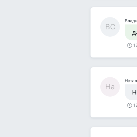
Влад
ВС
д
1
Натал
На
Н
1