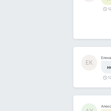
1
Елена
ЕК
н
1
Алекс