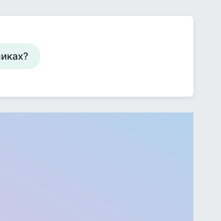
никах?