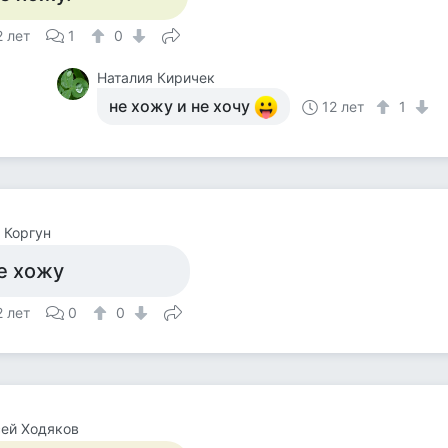
2 лет
1
0
Наталия Киричек
не хожу и не хочу
12 лет
1
 Коргун
е хожу
2 лет
0
0
ей Ходяков