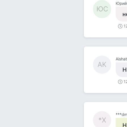
Юрий
ЮС
н
1
Aisha
AK
Н
1
***dm
*Х
Н