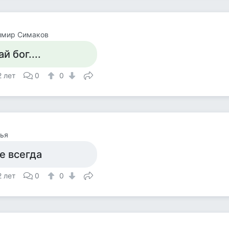
имир Симаков
ай бог....
2 лет
0
0
ья
е всегда
2 лет
0
0