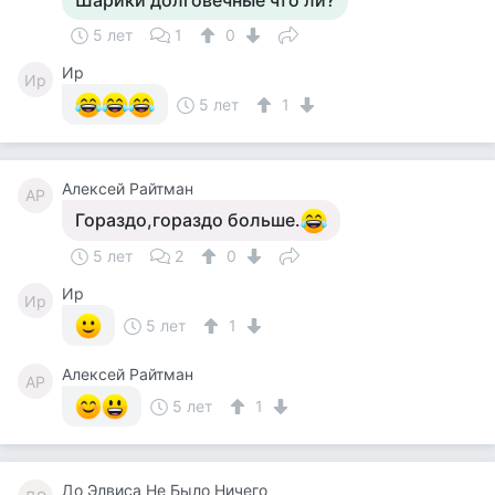
Шарики долговечные что ли?
5 лет
1
0
Ир
Ир
5 лет
1
Алексей Райтман
АР
Гораздо,гораздо больше.
5 лет
2
0
Ир
Ир
5 лет
1
Алексей Райтман
АР
5 лет
1
До Элвиса Не Было Ничего