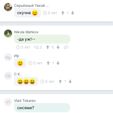
Серьёзный Такой ...
скучна
5 лет
1
Nikola Mahkov
-да уж!--
5 лет
2
0
Ир
Ир
5 лет
1
С К.
СК
5 лет
1
Vlad Tokarev
VT
сисями?