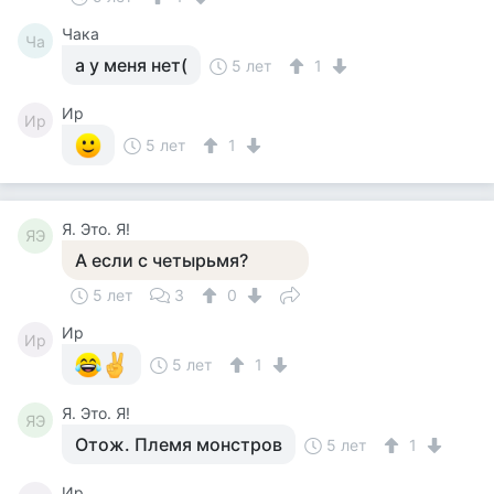
Чака
Ча
а у меня нет(
5 лет
1
Ир
Ир
5 лет
1
Я. Это. Я!
ЯЭ
А если с четырьмя?
5 лет
3
0
Ир
Ир
5 лет
1
Я. Это. Я!
ЯЭ
Отож. Племя монстров
5 лет
1
Ир