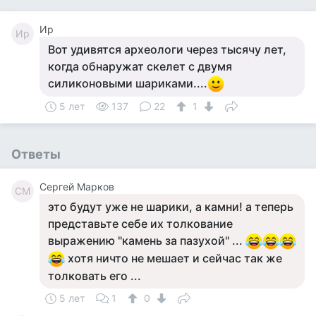
Ир
Ир
Вот удивятся археологи через тысячу лет,
когда обнаружат скелет с двумя
силиконовыми шариками....
5 лет
137
22
1
Ответы
Сергей Марков
СМ
это будут уже не шарики, а камни! а теперь
представьте себе их толкование
выражению "камень за пазухой" ...
хотя ничто не мешает и сейчас так же
толковать его ...
5 лет
1
0