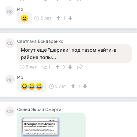
Ир
Ир
5 лет
1
Светлана Бондаренко
СБ
Могут ещё "шарики" под тазом найти-в
районе попы...
5 лет
1
0
Ир
Ир
5 лет
1
Синий Экран Смерти
СЭ