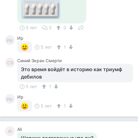
5 лет
3
0
Ир
Ир
5 лет
1
Синий Экран Смерти
СЭ
Это время войдёт в историю как триумф
дебилов
5 лет
1
Ир
Ир
5 лет
1
Ali
Al