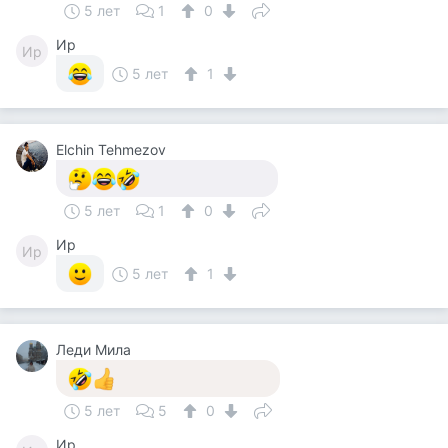
5 лет
1
0
Ир
Ир
5 лет
1
Elchin Tehmezov
5 лет
1
0
Ир
Ир
5 лет
1
Леди Мила
5 лет
5
0
Ир