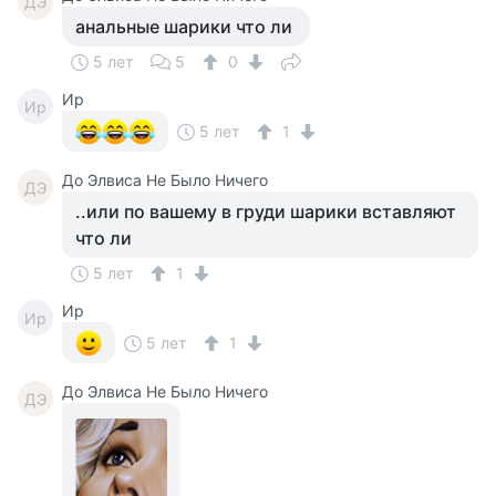
ДЭ
анальные шарики что ли
5 лет
5
0
Ир
Ир
5 лет
1
До Элвиса Не Было Ничего
ДЭ
..или по вашему в груди шарики вставляют
что ли
5 лет
1
Ир
Ир
5 лет
1
До Элвиса Не Было Ничего
ДЭ