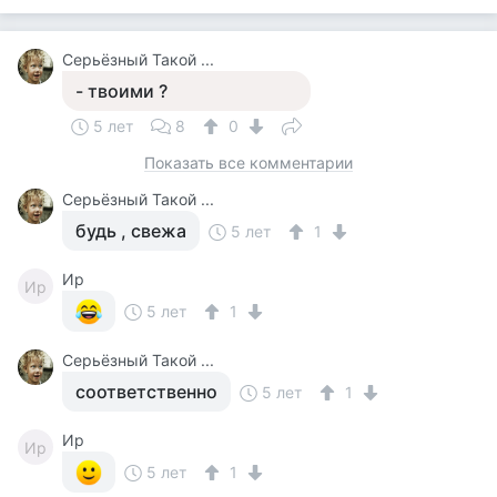
Серьёзный Такой ...
- твоими ?
5 лет
8
0
Показать все комментарии
Серьёзный Такой ...
будь , свежа
5 лет
1
Ир
Ир
5 лет
1
Серьёзный Такой ...
соответственно
5 лет
1
Ир
Ир
5 лет
1