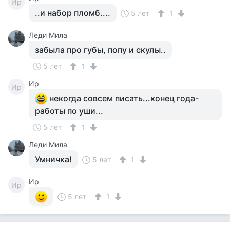
Ир
..и набор пломб....
5 лет
1
Леди Мила
забыла про губы, попу и скулы..
5 лет
1
Ир
Ир
некогда совсем писать...конец года-
работы по уши...
5 лет
1
Леди Мила
Умничка!
5 лет
1
Ир
Ир
5 лет
1