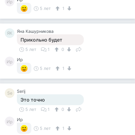
Ир
5 лет
1
Яна Кашурникова
ЯК
Прикольно будет
5 лет
1
0
Ир
Ир
5 лет
1
Serij
Se
Это точно
5 лет
1
0
Ир
Ир
5 лет
1