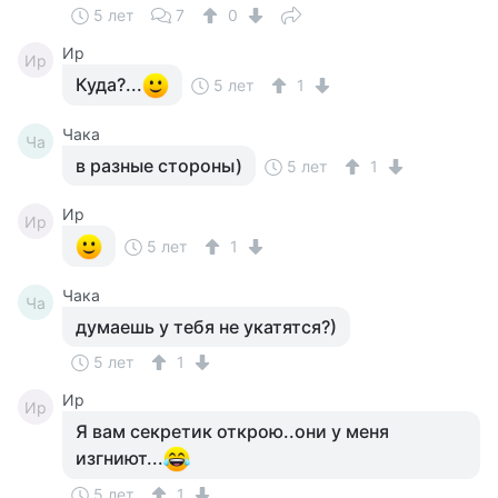
5 лет
7
0
Ир
Ир
Куда?...
5 лет
1
Чака
Ча
в разные стороны)
5 лет
1
Ир
Ир
5 лет
1
Чака
Ча
думаешь у тебя не укатятся?)
5 лет
1
Ир
Ир
Я вам секретик открою..они у меня
изгниют...
5 лет
1