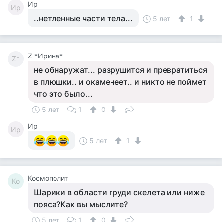
Ир
Ир
..нетленные части тела...
5 лет
1
Z *Ирина*
Z*
не обнаружат... разрушится и превратиться
в плюшки.. и окаменеет.. и никто не поймет
что это было...
5 лет
1
0
Ир
Ир
5 лет
1
Космополит
Ко
Шарики в области груди скелета или ниже
пояса?Как вы мыслите?
5 лет
1
0