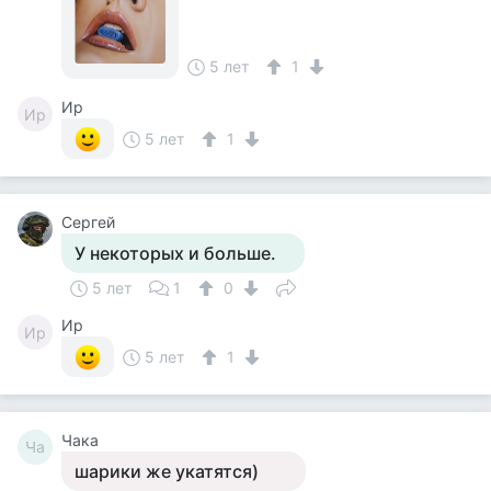
5 лет
1
Ир
Ир
5 лет
1
Сергей
У некоторых и больше.
5 лет
1
0
Ир
Ир
5 лет
1
Чака
Ча
шарики же укатятся)