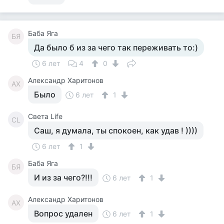
Баба Яга
БЯ
Да было б из за чего так переживать то:)
6 лет
4
0
Александр Харитонов
АХ
Было
6 лет
1
Света Life
СL
Саш, я думала, ты спокоен, как удав ! ))))
6 лет
1
Баба Яга
БЯ
И из за чего?!!!
6 лет
1
Александр Харитонов
АХ
Вопрос удален
6 лет
1