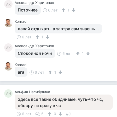
Александр Харитонов
АХ
Поточнее
6 лет
1
Konrad
давай отдыхать. а завтра сам знаешь...
6 лет
1
Александр Харитонов
АХ
Спокойной ночи
6 лет
1
Konrad
ага
6 лет
1
Альфия Насибулина
АН
Здесь все такие обидчивые, чуть-что чс,
обосрут и сразу в чс
6 лет
5
0