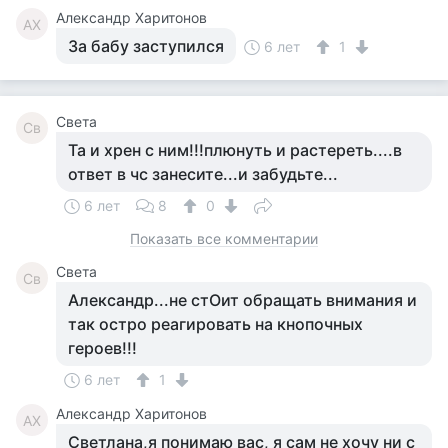
Александр Харитонов
АХ
За бабу заступился
6 лет
1
Света
Св
Та и хрен с ним!!!плюнуть и растереть....в
ответ в чс занесите...и забудьте...
6 лет
8
0
Показать все комментарии
Света
Св
Александр...не стОит обращать внимания и
так остро реагировать на кнопочных
героев!!!
6 лет
1
Александр Харитонов
АХ
Светлана,я понимаю вас, я сам не хочу ни с