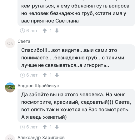
кем ругаться, я ему объяснял суть вопроса
но человек безнадежно груб,кстати имя у
вас приятное Светлана
6 лет
1
Света
Св
Спасибо!!!...вот видите...выи сами это
понимаете....безнадежно груб...с такими
лучше не связываться..а игнорить..
6 лет
1
Андрон Шрайбикус
Да забейте вы на этого человека. На меня
посмотрите, красивый, седоватый))) Света,
вот опять так и хочется на Вас посмотреть.
А я ведь женатый)
6 лет
1
Александр Харитонов
АХ