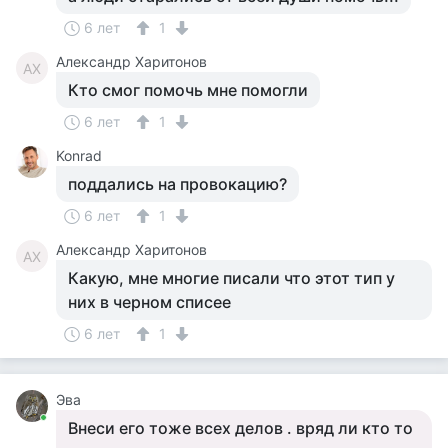
6 лет
1
Александр Харитонов
АХ
Кто смог помочь мне помогли
6 лет
1
Konrad
поддались на провокацию?
6 лет
1
Александр Харитонов
АХ
Какую, мне многие писали что этот тип у
них в черном списее
6 лет
1
Эва
Внеси его тоже всех делов . вряд ли кто то