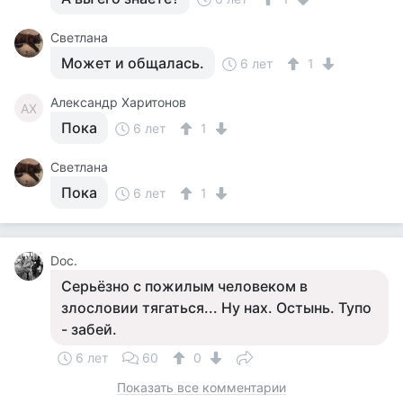
Светлана
Может и общалась.
6 лет
1
Александр Харитонов
АХ
Пока
6 лет
1
Светлана
Пока
6 лет
1
Doc.
Серьёзно с пожилым человеком в
злословии тягаться... Ну нах. Остынь. Тупо
- забей.
6 лет
60
0
Показать все комментарии