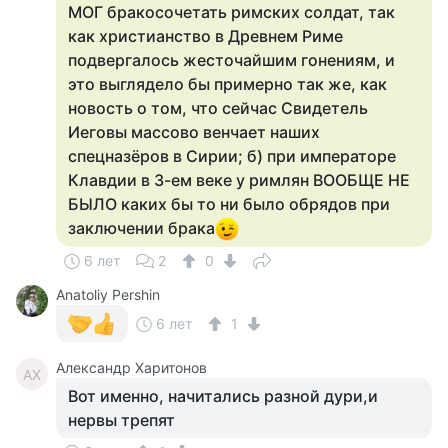
МОГ бракосочетать римских солдат, так
как христианство в Древнем Риме
подвергалось жесточайшим гонениям, и
это выглядело бы примерно так же, как
новость о том, что сейчас Свидетель
Иеговы массово венчает наших
спецназёров в Сирии; б) при императоре
Клавдии в 3-ем веке у римлян ВООБЩЕ НЕ
БЫЛО каких бы то ни было обрядов при
заключении брака
6 лет
2
0
Anatoliy Pershin
6 лет
1
Александр Харитонов
АХ
Вот именно, начитались разной дури,и
нервы трепят