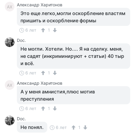
Александр Харитонов
АХ
Это еще легко,могли оскорбление властям
пришить и оскорбление формы
6 лет
1
Doc.
Не могли. Хотели. Но.... Я на сделку. меня,
не садят (инкриминируют + статьи) 40 тыр
и всё.
6 лет
1
Александр Харитонов
АХ
А у меня амнистия,плюс мотив
преступления
6 лет
1
Doc.
Не понял.
6 лет
1