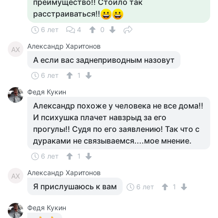
преимущество!! Стоило так
расстраиваться!!
6 лет
4
0
Александр Харитонов
АХ
А если вас заднеприводным назовут
6 лет
1
Федя Кукин
Александр похоже у человека не все дома!!
И психушка плачет навзрыд за его
прогулы!! Судя по его заявлению! Так что с
дураками не связываемся....мое мнение.
6 лет
1
Александр Харитонов
АХ
Я прислушаюсь к вам
6 лет
1
Федя Кукин