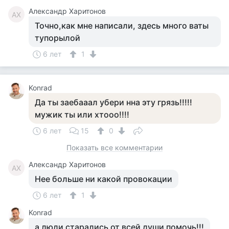
Александр Харитонов
АХ
Точно,как мне написали, здесь много ваты
тупорылой
6 лет
1
Konrad
Да ты заебааал убери нна эту грязь!!!!!
мужик ты или хтооо!!!!
6 лет
15
0
Показать все комментарии
Александр Харитонов
АХ
Нее больше ни какой провокации
6 лет
1
Konrad
а люди старались от всей души помочь!!!