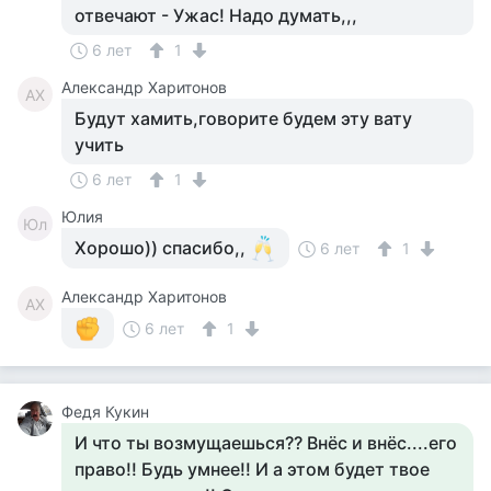
отвечают - Ужас! Надо думать,,,
6 лет
1
Александр Харитонов
АХ
Будут хамить,говорите будем эту вату
учить
6 лет
1
Юлия
Юл
Хорошо)) спасибо,,
6 лет
1
Александр Харитонов
АХ
6 лет
1
Федя Кукин
И что ты возмущаешься?? Внёс и внёс....его
право!! Будь умнее!! И а этом будет твое