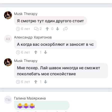
Musk Therapy
Я смотрю тут один другого стоит
6 лет
2
0
Александр Харитонов
АХ
А когда вас оскорбляют и заносят в чс
6 лет
1
Musk Therapy
Мне похер. Лай шавок никогда не сможет
поколебать мое спокойствие
6 лет
1
Галина Мазяркина
ГМ