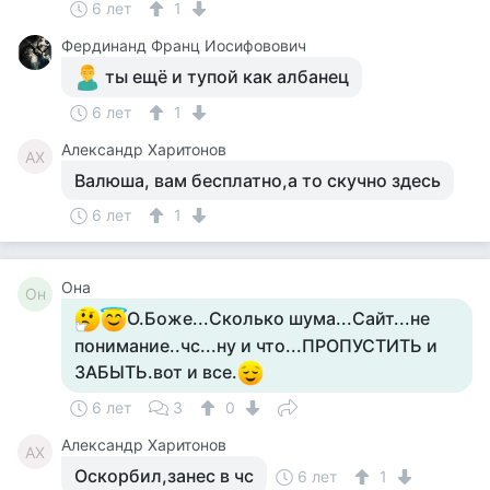
6 лет
1
Фердинанд Франц Иосифовович
ты ещё и тупой как албанец
6 лет
1
Александр Харитонов
АХ
Валюша, вам бесплатно,а то скучно здесь
6 лет
1
Она
Он
О.Боже...Сколько шума...Сайт...не
понимание..чс...ну и что...ПРОПУСТИТЬ и
ЗАБЫТЬ.вот и все.
6 лет
3
0
Александр Харитонов
АХ
Оскорбил,занес в чс
6 лет
1