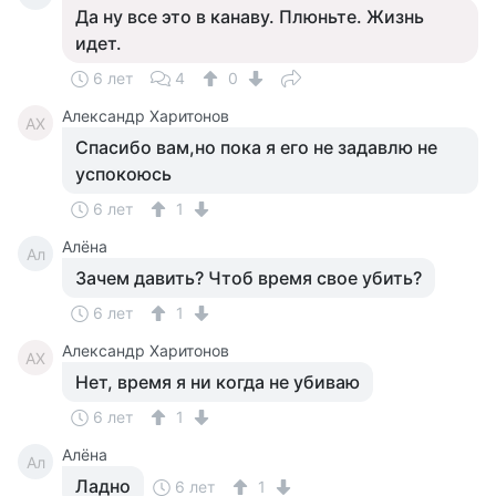
Да ну все это в канаву. Плюньте. Жизнь
идет.
6 лет
4
0
Александр Харитонов
АХ
Спасибо вам,но пока я его не задавлю не
успокоюсь
6 лет
1
Алёна
Ал
Зачем давить? Чтоб время свое убить?
6 лет
1
Александр Харитонов
АХ
Нет, время я ни когда не убиваю
6 лет
1
Алёна
Ал
Ладно
6 лет
1