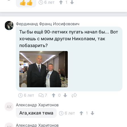
6 лет
1
Фердинанд Франц Иосифовович
Ты бы ещё 90-летних пугать начал бы... Вот
хочешь с моим другом Николаем, так
побазарить?
6 лет
7
0
Александр Харитонов
АХ
Ага,какая тема
6 лет
1
Александр Харитонов