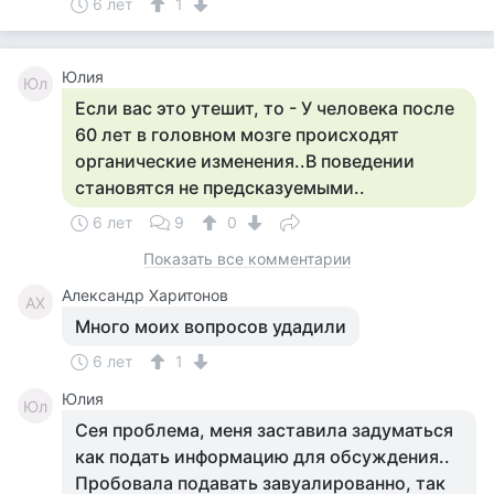
6 лет
1
Юлия
Юл
Если вас это утешит, то - У человека после
60 лет в головном мозге происходят
органические изменения..В поведении
становятся не предсказуемыми..
6 лет
9
0
Показать все комментарии
Александр Харитонов
АХ
Много моих вопросов удадили
6 лет
1
Юлия
Юл
Сея проблема, меня заставила задуматься
как подать информацию для обсуждения..
Пробовала подавать завуалированно, так