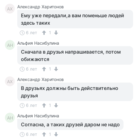
Александр Харитонов
АХ
Ему уже передали,а вам поменьше людей
здесь таких
6 лет
1
Альфия Насибулина
АН
Сначала в друзья напрашивается, потом
обижаются
6 лет
1
Александр Харитонов
АХ
В друзьях должны быть действительно
друзья
6 лет
1
Альфия Насибулина
АН
Согласна, а таких друзей даром не надо
6 лет
1