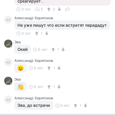
среагирует .
6 лет
5
0
Александр Харитонов
АХ
Не уже пишут что если встретят передадут
6 лет
1
Эва
Окей
6 лет
1
Александр Харитонов
АХ
6 лет
1
Эва
6 лет
1
Александр Харитонов
АХ
Эва, до встречи
6 лет
1