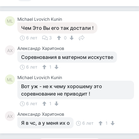
Michael Lvovich Kunin
ML
Чем Это Вы его так достали !
6 лет
3
0
Александр Харитонов
АХ
Соревнования в матерном исскустве
6 лет
1
Michael Lvovich Kunin
ML
Вот уж - не к чему хорошему это
соревнование не приводит !
6 лет
1
Александр Харитонов
АХ
Я в чс, а у меня их о
6 лет
1