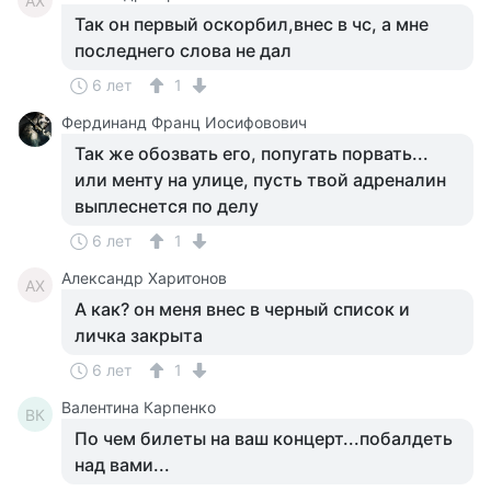
АХ
Так он первый оскорбил,внес в чс, а мне
последнего слова не дал
6 лет
1
Фердинанд Франц Иосифовович
Так же обозвать его, попугать порвать...
или менту на улице, пусть твой адреналин
выплеснется по делу
6 лет
1
Александр Харитонов
АХ
А как? он меня внес в черный список и
личка закрыта
6 лет
1
Валентина Карпенко
ВК
По чем билеты на ваш концерт...побалдеть
над вами...