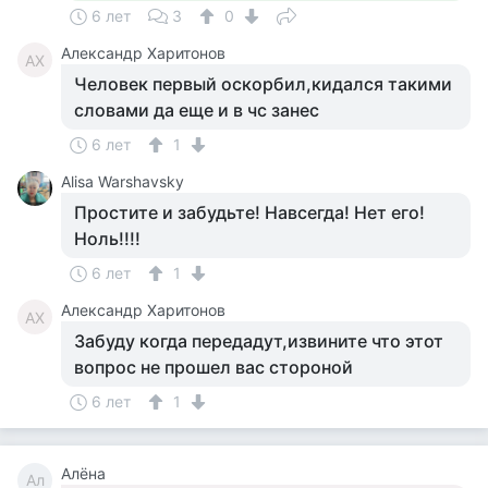
6 лет
3
0
Александр Харитонов
АХ
Человек первый оскорбил,кидался такими
словами да еще и в чс занес
6 лет
1
Alisa Warshavsky
Простите и забудьте! Навсегда! Нет его!
Ноль!!!!
6 лет
1
Александр Харитонов
АХ
Забуду когда передадут,извините что этот
вопрос не прошел вас стороной
6 лет
1
Алёна
Ал