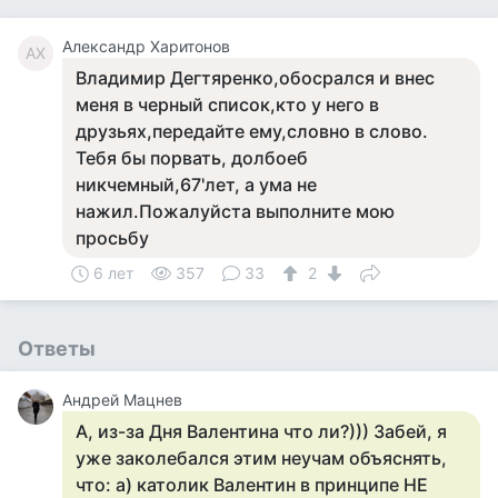
Александр Харитонов
АХ
Владимир Дегтяренко,обосрался и внес
меня в черный список,кто у него в
друзьях,передайте ему,словно в слово.
Тебя бы порвать, долбоеб
никчемный,67'лет, а ума не
нажил.Пожалуйста выполните мою
просьбу
6 лет
357
33
2
Ответы
Андрей Мацнев
А, из-за Дня Валентина что ли?))) Забей, я
уже заколебался этим неучам объяснять,
что: а) католик Валентин в принципе НЕ