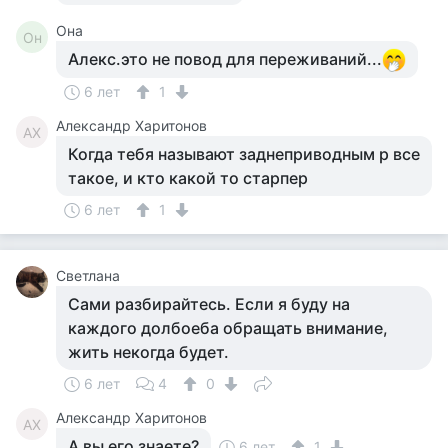
Она
Он
Алекс.это не повод для переживаний...
6 лет
1
Александр Харитонов
АХ
Когда тебя называют заднеприводным р все
такое, и кто какой то старпер
6 лет
1
Светлана
Сами разбирайтесь. Если я буду на
каждого долбоеба обращать внимание,
жить некогда будет.
6 лет
4
0
Александр Харитонов
АХ
А вы его знаете?
6 лет
1