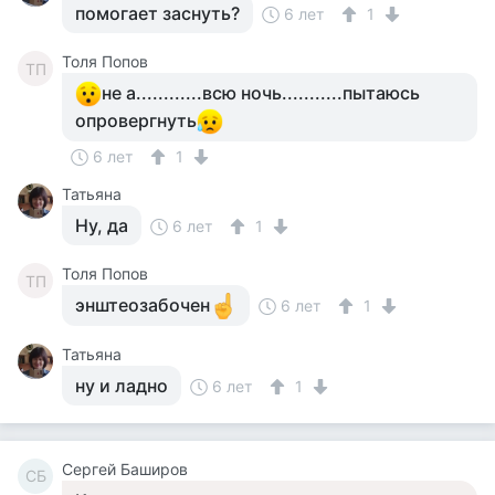
помогает заснуть?
6 лет
1
Толя Попов
ТП
не а............всю ночь...........пытаюсь
опровергнуть
6 лет
1
Татьяна
Ну, да
6 лет
1
Толя Попов
ТП
энштеозабочен
6 лет
1
Татьяна
ну и ладно
6 лет
1
Сергей Баширов
СБ