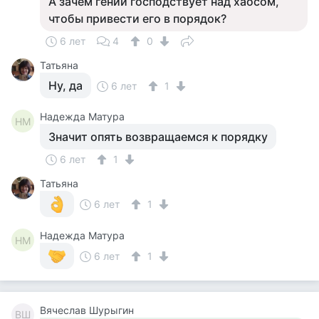
А зачем гений господствует над хаосом,
чтобы привести его в порядок?
6 лет
4
0
Татьяна
Ну, да
6 лет
1
Надежда Матура
НМ
Значит опять возвращаемся к порядку
6 лет
1
Татьяна
6 лет
1
Надежда Матура
НМ
6 лет
1
Вячеслав Шурыгин
ВШ