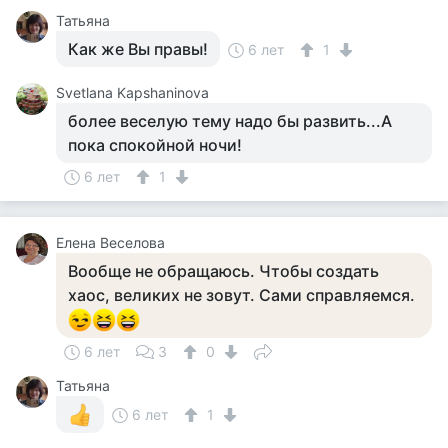
Татьяна
Как же Вы правы!
6 лет
1
Svetlana Kapshaninova
более веселую тему надо бы развить...А
пока спокойной ночи!
6 лет
1
Елена Веселова
Вообще не обращаюсь. Чтобы создать
хаос, великих не зовут. Сами справляемся.
6 лет
3
0
Татьяна
6 лет
1