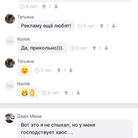
6 лет
1
Татьяна
Рекламу ещё любят!
6 лет
1
Namik
Na
Да, прикольно))).
6 лет
1
Татьяна
6 лет
1
Namik
Na
6 лет
1
Дядя Миша
Вот это я не слыхал, но у меня
господствует хаос ...