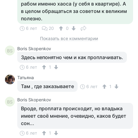
рабом именно хаоса (у себя в квартире). А
в целом обращаться за советом к великим
полезно.
6 лет
20
0
Показать все комментарии
Boris Skopenkov
BS
Здесь непонятно чем и как проплачивать.
6 лет
1
Татьяна
Там , где заказываете
6 лет
1
Boris Skopenkov
BS
Вроде, проплата происходит, но владыка
имеет своё мнение, очевидно, каков будет
сон...
6 лет
1