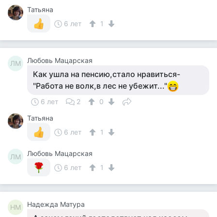
Татьяна
6 лет
1
Любовь Мацарская
ЛМ
Как ушла на пенсию,стало нравиться-
"Работа не волк,в лес не убежит..."
6 лет
2
0
Татьяна
6 лет
1
Любовь Мацарская
ЛМ
6 лет
1
Надежда Матура
НМ