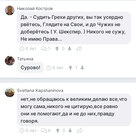
Николай Костров
Да. - Судить Грехи других, вы так усердно
рвётесь, Глядите на Свои, и до Чужих не
доберётесь ( У. Шекспир. ) Никого не сужу,
Не имею Права...
6 лет
1
0
Татьяна
Сурово!
6 лет
1
Svetlana Kapshaninova
нет,не обращаюсь к великим,делаю все,что
могу сама,никого не цитирую,все равно
они не помогают,да и не до них,правду
говоря.
6 лет
6
0