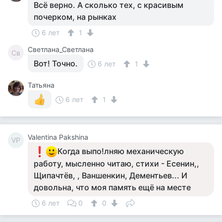
Всё верно. А сколько тех, с красивым
почерком, на рынках
6 лет
1
Светлана_Светлана
Св
Вот! Точно.
6 лет
1
Татьяна
6 лет
1
Valentina Pakshina
VP
Когда выпо!лняю механическую
работу, мысленно читаю, стихи - Есенин,,
Щипачтёв, , Ваншенкин, Дементьев... И
довольна, что моя память ещё на месте
6 лет
0
0