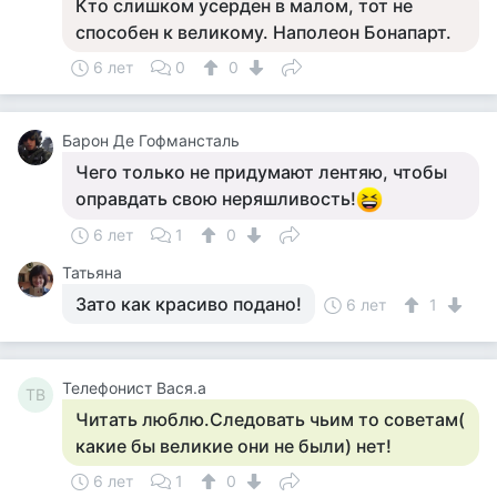
Кто слишком усерден в малом, тот не
способен к великому. Наполеон Бонапарт.
6 лет
0
0
Барон Де Гофмансталь
Чего только не придумают лентяю, чтобы
оправдать свою неряшливость!
6 лет
1
0
Татьяна
Зато как красиво подано!
6 лет
1
Телефонист Вася.а
ТВ
Читать люблю.Следовать чьим то советам(
какие бы великие они не были) нет!
6 лет
1
0