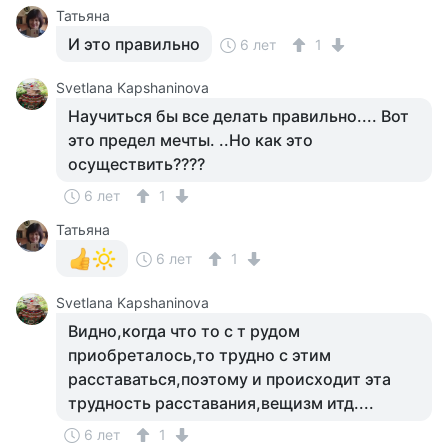
Татьяна
И это правильно
6 лет
1
Svetlana Kapshaninova
Научиться бы все делать правильно.... Вот
это предел мечты. ..Но как это
осуществить????
6 лет
1
Татьяна
6 лет
1
Svetlana Kapshaninova
Видно,когда что то с т рудом
приобреталось,то трудно с этим
расставаться,поэтому и происходит эта
трудность расставания,вещизм итд....
6 лет
1