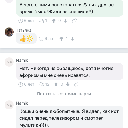
А чего с ними советоваться?У них другое
время было!Жили не спешили!!)
6 лет
1
0
Татьяна
6 лет
1
Namik
Na
Нет. Никогда не обращаюсь, хотя многие
афоризмы мне очень нравятся.
6 лет
12
0
Показать все комментарии
Namik
Na
Кошки очень любопытные. Я видел, как кот
сидел перед телевизором и смотрел
мультики)))).