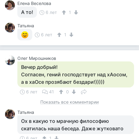
Елена Веселова
А то!
6 лет
1
Татьяна
6 лет
1
Олег Мирошников
Вечер добрый!
Согласен, гений господствует над хАосом,
а в хаОсе прозябают бездари!)))))
6 лет
41
0
Показать все комментарии
Татьяна
Ох в какую то мрачную философию
скатилась наша беседа. Даже жутковато
6 лет
1