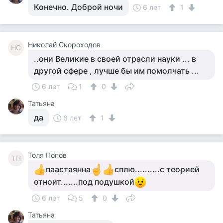
Конечно. Доброй ночи
6 лет
1
Николай Скороходов
НС
..они Великие в своей отрасли науки ... в
другой сфере , лучше бы им помолчать ...
6 лет
1
0
Татьяна
да
6 лет
1
Толя Попов
ТП
паастаянна
сплю..........с теорией
отноит.......под подушкой
6 лет
5
0
Татьяна