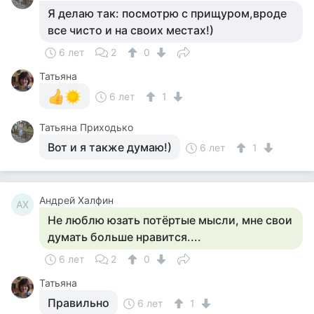
Я делаю так: посмотрю с прищуром,вроде
все чисто и на своих местах!)
6 лет
2
0
Татьяна
6 лет
1
Татьяна Приходько
Вот и я также думаю!)
6 лет
1
Андрей Халфин
АХ
Не люблю юзать потёртые мысли, мне свои
думать больше нравится....
6 лет
2
0
Татьяна
Правильно
6 лет
1