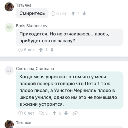
Татьяна
Смиритесь
6 лет
1
Boris Skopenkov
BS
Приходится. Но не отчаиваюсь...авось,
прибудет сон по заказу?
6 лет
1
Светлана_Светлана
Св
Когда меня упрекают в том что у меня
плохой почерк я говорю что Петр 1 тож
плохо писал, а Уинстон Черчилль плохо в
школе учился, однако им это не помешало
в жизни устроится.
6 лет
3
0
Татьяна