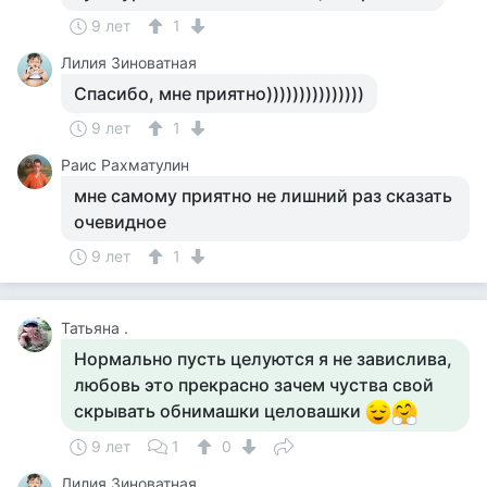
9 лет
1
Лилия Зиноватная
Спасибо, мне приятно)))))))))))))))
9 лет
1
Раис Рахматулин
мне самому приятно не лишний раз сказать
очевидное
9 лет
1
Татьяна .
Нормально пусть целуются я не завислива,
любовь это прекрасно зачем чуства свой
скрывать обнимашки целовашки
9 лет
1
0
Лилия Зиноватная