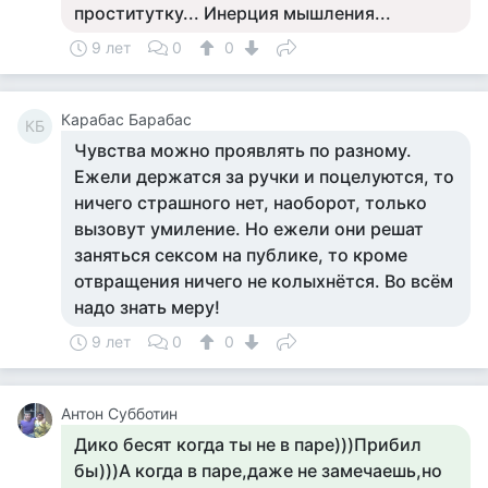
проститутку... Инерция мышления...
9 лет
0
0
Карабас Барабас
КБ
Чувства можно проявлять по разному.
Ежели держатся за ручки и поцелуются, то
ничего страшного нет, наоборот, только
вызовут умиление. Но ежели они решат
заняться сексом на публике, то кроме
отвращения ничего не колыхнётся. Во всём
надо знать меру!
9 лет
0
0
Антон Субботин
Дико бесят когда ты не в паре)))Прибил
бы)))А когда в паре,даже не замечаешь,но