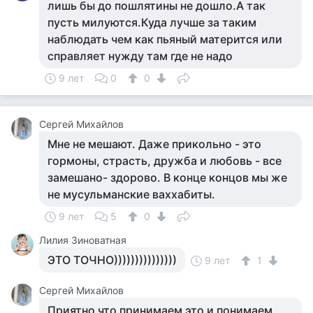
лишь бы до пошлятины не дошло.А так
пусть милуются.Куда лучше за таким
наблюдать чем как пьяный матерится или
справляет нужду там где не надо
9 лет
0
0
Сергей Михайлов
Мне не мешают. Даже прикольно - это
гормоны, страсть, дружба и любовь - все
замешано- здорово. В конце концов мы же
не мусульманские ваххабиты.
9 лет
5
0
Лилия Зиноватная
ЭТО ТОЧНО)))))))))))))))
9 лет
1
Сергей Михайлов
Приятно что принимаем это и понимаем