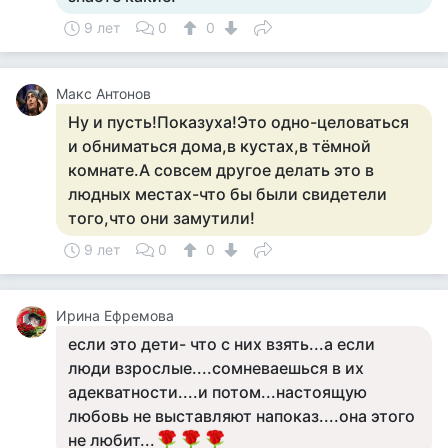
9 лет
0
0
Макс Антонов
Ну и пусть!Показуха!Это одно-целоваться
и обниматься дома,в кустах,в тёмной
комнате.А совсем другое делать это в
людных местах-что бы были свидетели
того,что они замутили!
9 лет
0
0
Ирина Ефремова
если это дети- что с них взять...а если
люди взрослые....сомневаешься в их
адекватности....и потом...настоящую
любовь не выставляют напоказ....она этого
не любит...