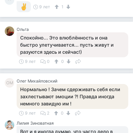
**
9 лет
1
Ольга
Спокойно... Это влюблённость и она
быстро улетучивается... пусть живут и
разуются здесь и сейчас!)
9 лет
0
0
Олег Михайловский
ОМ
Нормально ! Зачем сдерживать себя если
захлестывают эмоции ?! Правда иногда
немного завидую им !
9 лет
2
0
Лилия Зиноватная
Вот и я иногда думаю, что часто дело в