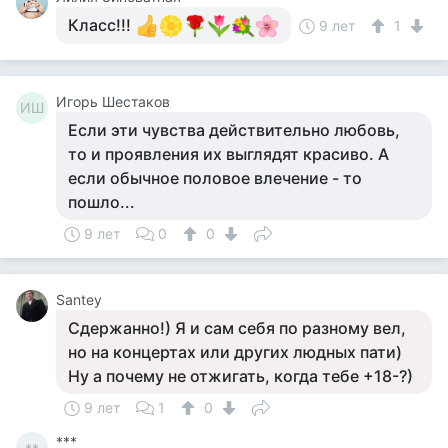
Класс!!!
9 лет
1
Игорь Шестаков
ИШ
Если эти чувства действительно любовь,
то и проявления их выглядят красиво. А
если обычное половое влечение - то
пошло...
9 лет
0
0
Santey
Сдержанно!) Я и сам себя по разному вел,
но на концертах или других людных пати)
Ну а почему не отжигать, когда тебе +18-?)
9 лет
1
0
***