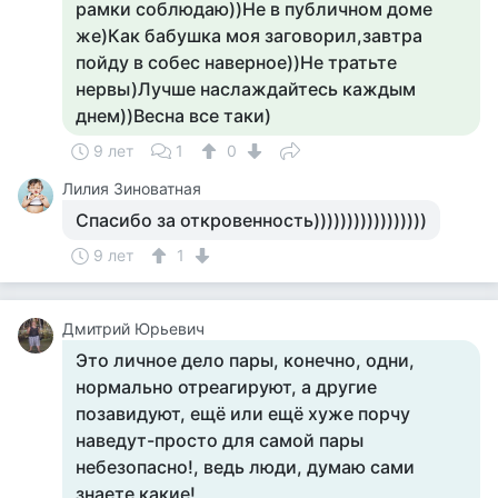
рамки соблюдаю))Не в публичном доме
же)Как бабушка моя заговорил,завтра
пойду в собес наверное))Не тратьте
нервы)Лучше наслаждайтесь каждым
днем))Весна все таки)
9 лет
1
0
Лилия Зиноватная
Спасибо за откровенность)))))))))))))))))
9 лет
1
Дмитрий Юрьевич
Это личное дело пары, конечно, одни,
нормально отреагируют, а другие
позавидуют, ещё или ещё хуже порчу
наведут-просто для самой пары
небезопасно!, ведь люди, думаю сами
знаете какие!