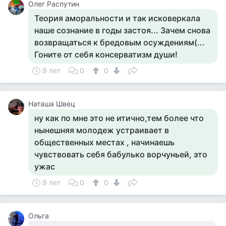
Олег Распутин
Теория аморальности и так исковеркала
наше сознание в годы застоя... Зачем снова
возвращаться к бредовым осуждениям(...
Гоните от себя консерватизм души!
9 лет
0
0
Наташа Швец
ну как по мне это не итично,тем более что
нынешняя молодеж устраивает в
общественных местах , начинаешь
чувствовать себя бабулько ворчуньей, это
ужас
9 лет
0
0
Ольга