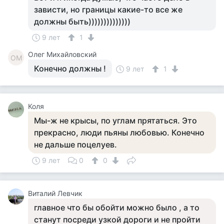
зависти, но границы какие-то все же
должны быть))))))))))))))
9 лет
1
Олег Михайловский
ОМ
Конечно должны !
9 лет
1
Коля
Мы-ж не крысы, по углам прятаться. Это
прекрасно, люди пьяны любовью. Конечно
не дальше поцелуев.
9 лет
0
0
Виталий Левчик
главное что бы обойти можно было , а то
станут посреди узкой дороги и не пройти