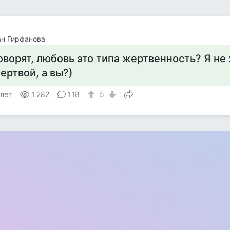
н Гирфанова
оворят, любовь это типа жертвенность? Я не
ертвой, а вы?)
 лет
1 282
118
5