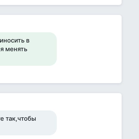
риносить в
бя менять
те так,чтобы