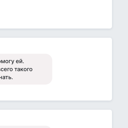
омогу ей.
сего такого
нать.