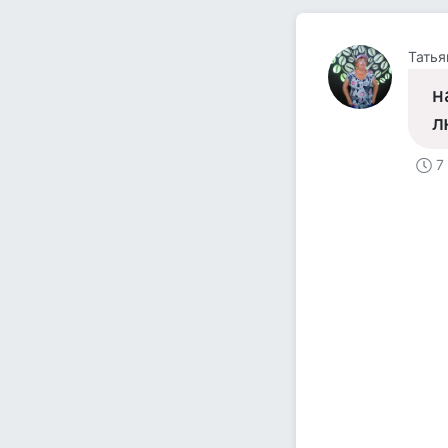
Татья
н
л
7