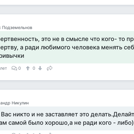
с Подземельнов
ертвенность, это не в смысле что кого- то п
ертву, а ради любимого человека менять се
ривычки
 лет
0
0
андр Никулин
 Вас никто и не заставляет это делать.Делай
ам самой было хорошо,а не ради кого - либо)