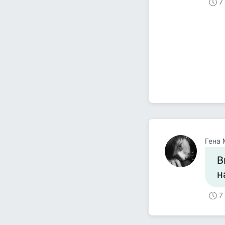
7
Гена 
В
н
7