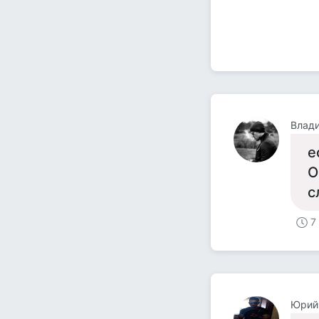
Влад
е
О
с
7
Юрий