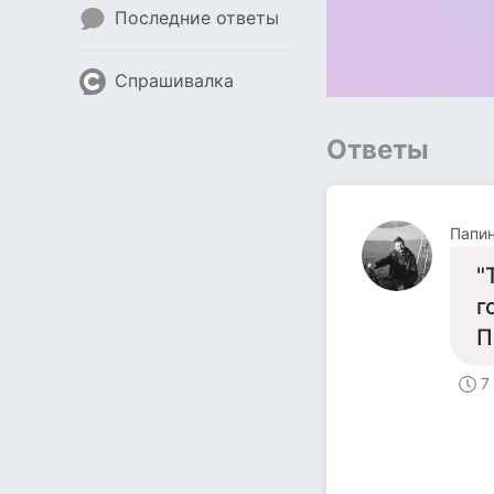
Последние ответы
Спрашивалка
Ответы
Папин
"
г
П
7