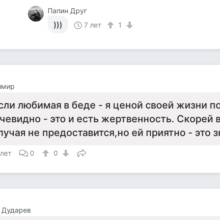
Папин Друг
)))
7 лет
1
имир
сли любимая в беде - я ценой своей жизни п
чевидно - это и есть жертвенность. Скорей в
лучая не предоставится,но ей приятно - это з
 лет
0
0
 Дударев