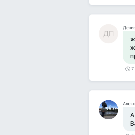
Дени
ДП
ж
ж
п
7
Алекc
А
В