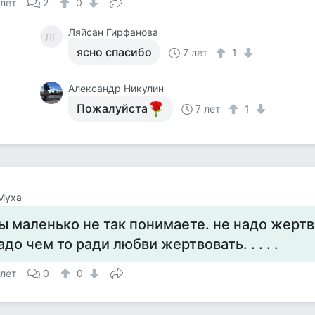
 лет
2
0
Ляйсан Гирфанова
ЛГ
ясно спасибо
7 лет
1
Алекcандр Никулин
Пожалуйста
7 лет
1
Муха
ы маленько не так понимаете. не надо жертво
адо чем то ради любви жертвовать. . . . .
 лет
0
0