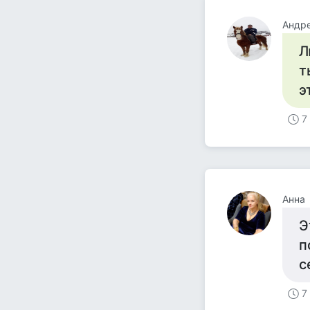
Андре
Л
т
э
7
Анна
Э
п
с
7