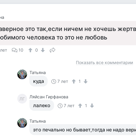
на
аверное это так,если ничем не хочешь жерт
юбимого человека то это не любовь
 лет
10
0
Показать все комментарии
Татьяна
куда
7 лет
1
Ляйсан Гирфанова
ЛГ
лалеко
7 лет
1
Татьяна
это печально но бывает,тогда не надо вер