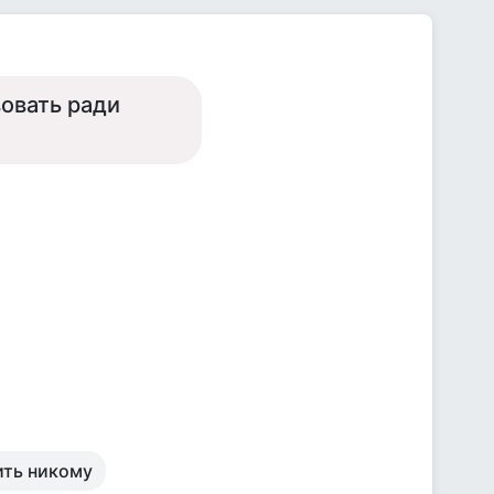
вовать ради
ить никому