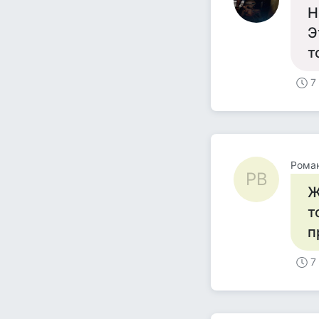
Н
Э
т
7
Рома
РВ
Ж
т
п
7