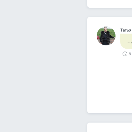
Татья
.
5