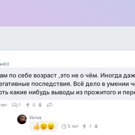
ья)))
ам по себе возраст ,это не о чём. Иногда да
егативные последствия. Всё дело в умении 
оть какие нибудь выводы из прожитого и пер
 лет
1
0
Vicrus
5 лет
1