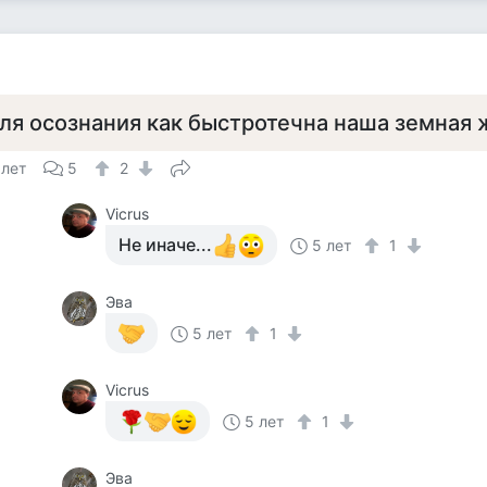
ля осознания как быстротечна наша земная 
 лет
5
2
Vicrus
Не иначе...
5 лет
1
Эва
5 лет
1
Vicrus
5 лет
1
Эва