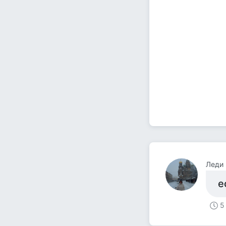
Леди
е
5