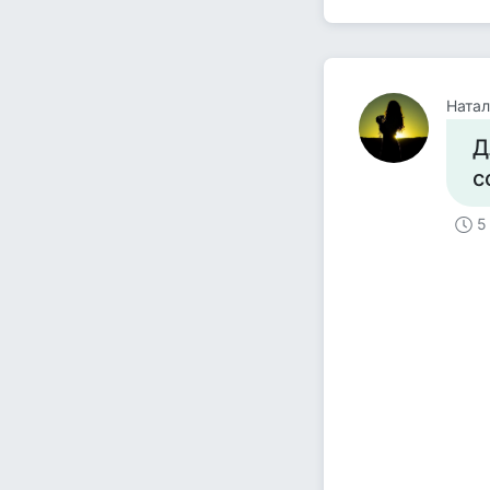
Натал
Д
с
5