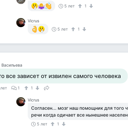
5 лет
1
Vicrus
5 лет
1
 Васильева
то все зависет от извилен самого человека
 лет
1
1
Vicrus
Согласен... мозг наш помощник для того 
речи когда одичает все нынешнее населени
5 лет
1