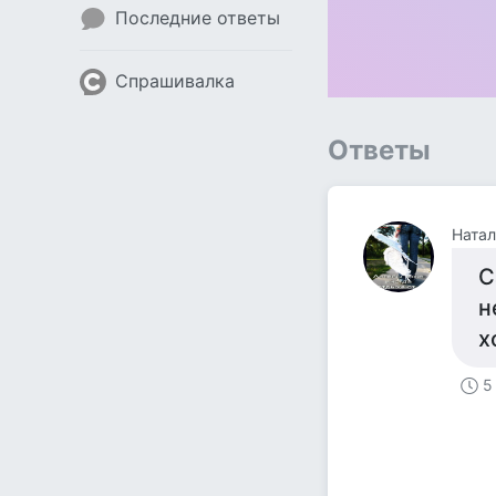
Последние ответы
Спрашивалка
Ответы
Натал
С
н
х
5