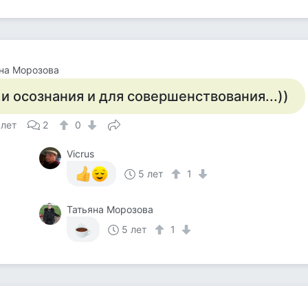
на Морозова
..и осознания и для совершенствования...))
 лет
2
0
Vicrus
5 лет
1
Татьяна Морозова
5 лет
1