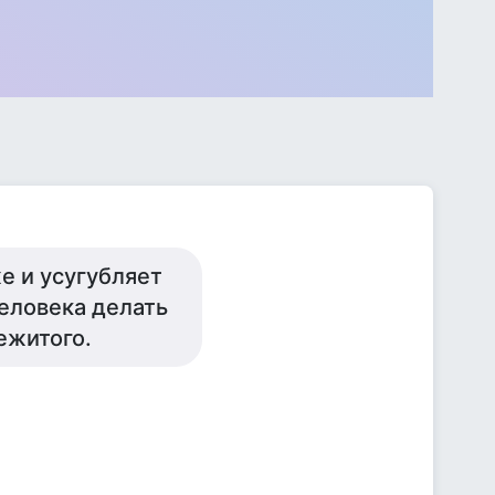
же и усугубляет
человека делать
ежитого.