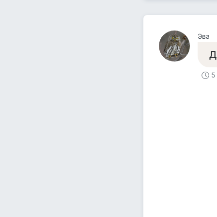
Эва
Д
5