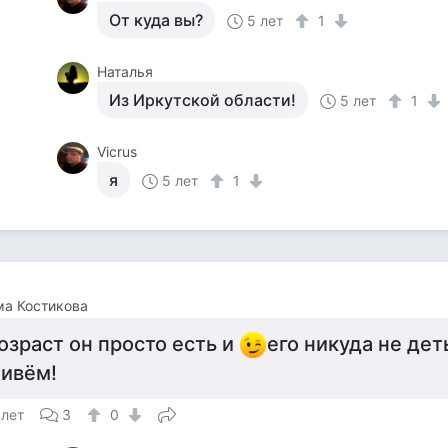
От куда вы?
5 лет
1
Наталья
Из Иркутской области!
5 лет
1
Vicrus
я
5 лет
1
а Костикова
озраст он просто есть и
его никуда не дет
ивём!
 лет
3
0