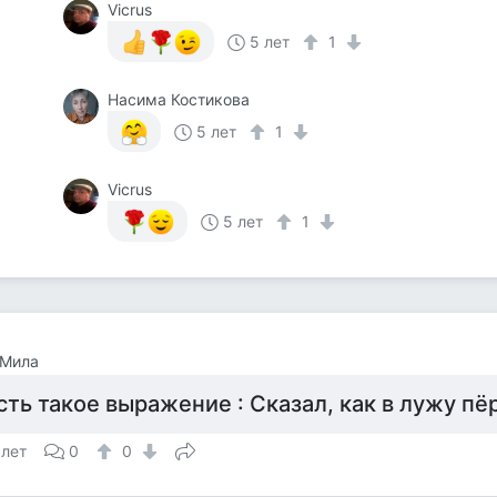
Vicrus
5 лет
1
Насима Костикова
5 лет
1
Vicrus
5 лет
1
 Мила
сть такое выражение : Сказал, как в лужу пё
 лет
0
0