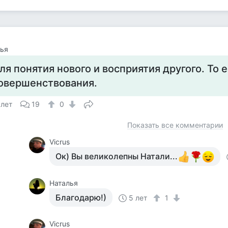
ья
ля понятия нового и восприятия другого. То 
овершенствования.
 лет
19
0
Показать все комментарии
Vicrus
Ок) Вы великолепны Натали...
Наталья
Благодарю!)
5 лет
1
Vicrus