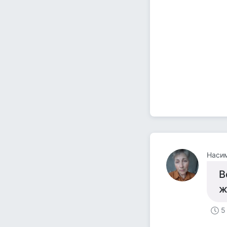
Насим
В
ж
5