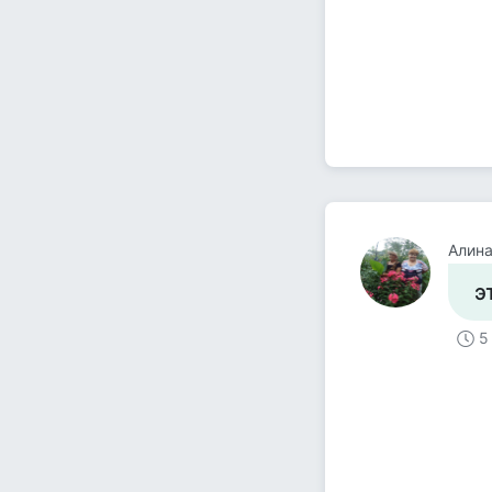
Алина
э
5