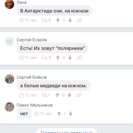
Лена
В Антарктиде они, на южном
11 лет
0
0
Сергей Есарев
СЕ
Есть! Их зовут "полярники"
11 лет
0
0
Сергей Бойков
а белые медведи на южном.
11 лет
1
0
Павел Мельников
нет
11 лет
1