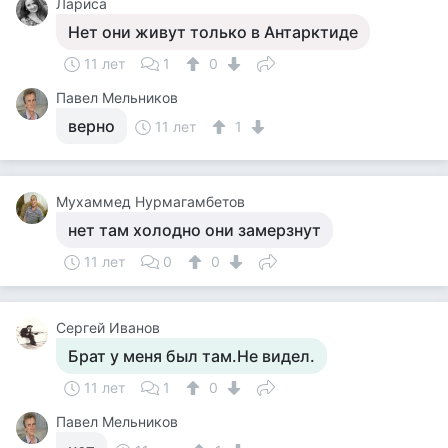
Лариса
Нет они живут только в Антарктиде
11 лет
1
0
Павел Мельников
верно
11 лет
1
Мухаммед Нурмагамбетов
нет там холодно они замерзнут
11 лет
0
0
Сергей Иванов
Брат у меня был там.Не видел.
11 лет
1
0
Павел Мельников