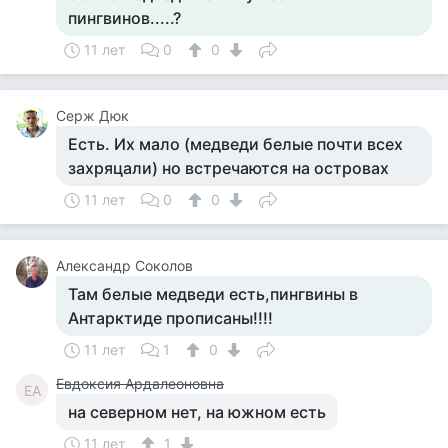
пингвинов.....?
11 лет
0
0
Серж Дюк
Есть. Их мало (медведи белые почти всех
захряцали) но встречаются на островах
11 лет
0
0
Александр Соколов
Там белые медведи есть,пингвины в
Антарктиде прописаны!!!!
11 лет
1
0
Евдоксия Ардалеоновна
ЕА
на северном нет, на южном есть
11 лет
1