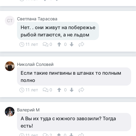
Светлана Тарасова
СТ
Нет. . они живут на побережье
рыбой питаются, а не льдом
11 лет
0
0
Николай Соловей
Если такие пингвины в штанах то полным
полно
11 лет
0
0
Валерий М
А Вы их туда с южного завозили? Тогда
есть!
11 лет
2
0