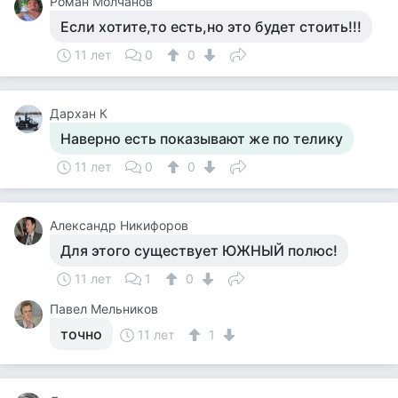
Роман Молчанов
Если хотите,то есть,но это будет стоить!!!
11 лет
0
0
Дархан К
Наверно есть показывают же по телику
11 лет
0
0
Александр Никифоров
Для этого существует ЮЖНЫЙ полюс!
11 лет
1
0
Павел Мельников
точно
11 лет
1