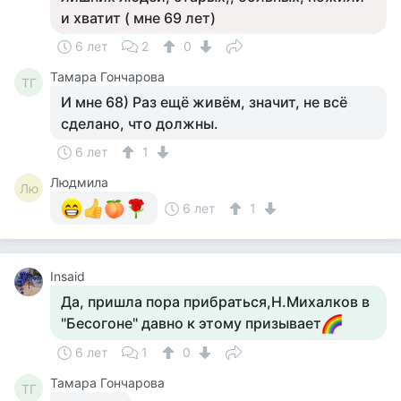
и хватит ( мне 69 лет)
6 лет
2
0
Тамара Гончарова
ТГ
И мне 68) Раз ещё живём, значит, не всё
сделано, что должны.
6 лет
1
Людмила
Лю
6 лет
1
Insaid
Да, пришла пора прибраться,Н.Михалков в
"Бесогоне" давно к этому призывает
6 лет
1
0
Тамара Гончарова
ТГ