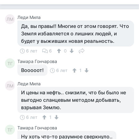
Леди Мила
ЛМ
Да, вы правы!! Многие от этом говорят. Что
Земля избавляется о лишних людей, и
будет у выживших новая реальность.
6 лет
6
0
Тамара Гончарова
ТГ
Вооооот!
6 лет
1
Леди Мила
ЛМ
И цены на нефть.. снизили, что бы было не
выгодно сланцевым методом добывать,
взрывая Землю.
6 лет
1
Тамара Гончарова
ТГ
Ну хоть что-то разумное сверкнуло..