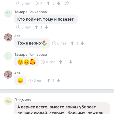
6 лет
4
0
Тамара Гончарова
ТГ
Кто поймёт, тому и повезёт.
6 лет
1
Аля
Тоже верно
6 лет
1
Тамара Гончарова
ТГ
6 лет
1
Аля
6 лет
1
Людмила
Лю
А вернее всего, вместо войны убирает
лишних людей, старых,, больных, пожили