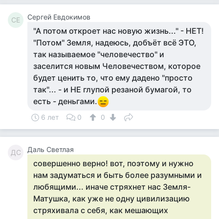
Сергей Евдокимов
СЕ
"А потом откроет нас новую жизнь..." - НЕТ!
"Потом" Земля, надеюсь, добъёт всё ЭТО,
так называемое "человечество" и
заселится новым Человечеством, которое
будет ценить то, что ему дадено "просто
так"... - и НЕ глупой резаной бумагой, то
есть - деньгами.
6 лет
0
0
Даль Светлая
ДС
совершенно верно! вот, поэтому и нужно
нам задуматься и быть более разумными и
любящими... иначе стряхнет нас Земля-
Матушка, как уже не одну цивилизацию
стряхивала с себя, как мешающих