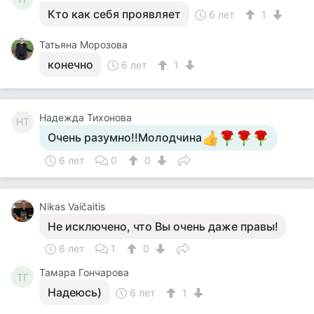
Кто как себя проявляет
6 лет
1
Татьяна Морозова
конечно
6 лет
1
Надежда Тихонова
НТ
Очень разумно!!Молодчина
6 лет
0
0
Nikas Vaičaitis
Не исключено, что Вы очень даже правы!
6 лет
1
0
Тамара Гончарова
ТГ
Надеюсь)
6 лет
1