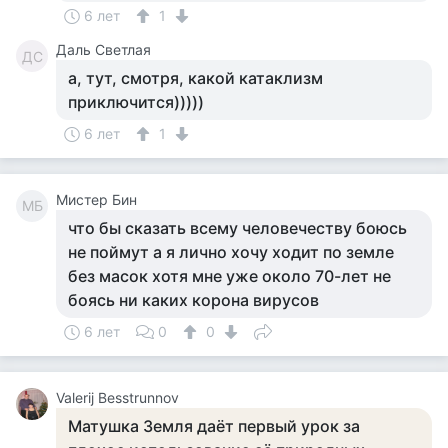
6 лет
1
Даль Светлая
ДС
а, тут, смотря, какой катаклизм
приключится)))))
6 лет
1
Мистер Бин
МБ
что бы сказать всему человечеству боюсь
не поймут а я лично хочу ходит по земле
без масок хотя мне уже около 70-лет не
боясь ни каких корона вирусов
6 лет
0
0
Valerij Besstrunnov
Матушка Земля даёт первый урок за