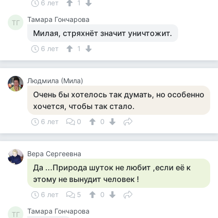
6 лет
1
Тамара Гончарова
ТГ
Милая, стряхнёт значит уничтожит.
6 лет
1
Людмила (Мила)
Очень бы хотелось так думать, но особенно
хочется, чтобы так стало.
6 лет
0
0
Вера Сергеевна
Да ...Природа шуток не любит ,если её к
этому не вынудит человек !
6 лет
5
0
Тамара Гончарова
ТГ