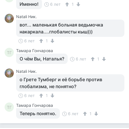
Именно!
6 лет
1
Natali Ник.
вот... маленькая больная ведьмочка
накаркала....глобалисты кыш)))
6 лет
1
Тамара Гончарова
ТГ
О чём Вы, Наталья?
6 лет
1
Natali Ник.
о Грете Тумберг и её борьбе против
глобализма, не понятно?
6 лет
1
Тамара Гончарова
ТГ
Теперь понятно.
6 лет
1