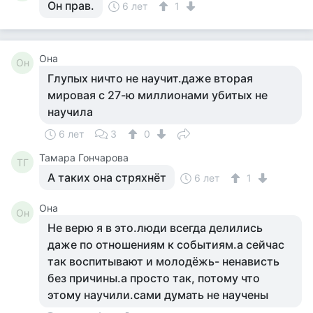
Он прав.
6 лет
1
Она
Он
Глупых ничто не научит.даже вторая
мировая с 27-ю миллионами убитых не
научила
6 лет
3
0
Тамара Гончарова
ТГ
А таких она стряхнёт
6 лет
1
Она
Он
Не верю я в это.люди всегда делились
даже по отношениям к событиям.а сейчас
так воспитывают и молодёжь- ненависть
без причины.а просто так, потому что
этому научили.сами думать не научены