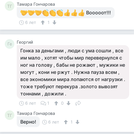
Тамара Гончарова
ТГ
Вооооот!!!
6 лет
1
Георгий
Ге
Гонка за деньгами , люди с ума сошли , все
им мало , хотят чтобы мир перевернулся с
ног на голову , бабы не рожают , мужики не
могут , кони не ржут . Нужна пауза всем ,
все экономики мира лопаются от нагрузки .
тоже требуют перекура .золото вывозят
тоннами , дожили .
6 лет
1
0
Тамара Гончарова
ТГ
Верно!
6 лет
1