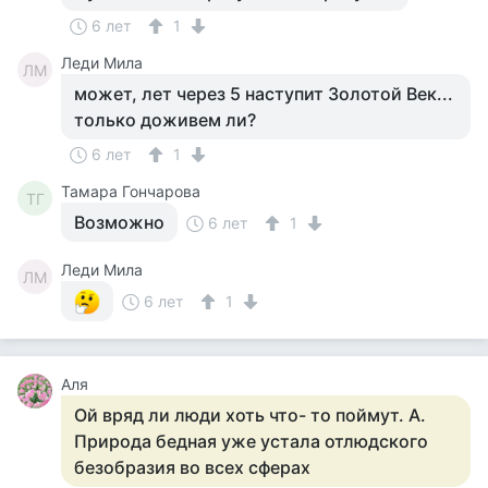
6 лет
1
Леди Мила
ЛМ
может, лет через 5 наступит Золотой Век...
только доживем ли?
6 лет
1
Тамара Гончарова
ТГ
Возможно
6 лет
1
Леди Мила
ЛМ
6 лет
1
Аля
Ой вряд ли люди хоть что- то поймут. А.
Природа бедная уже устала отлюдского
безобразия во всех сферах