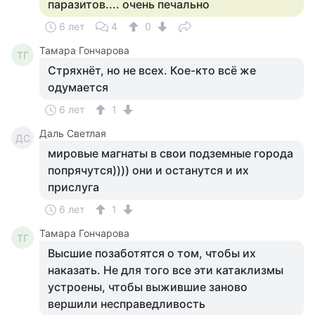
паразитов.... очень печально
6 лет
4
0
Тамара Гончарова
ТГ
Стряхнёт, но не всех. Кое-кто всё же
одумается
6 лет
1
Даль Светлая
ДС
мировые магнаты в свои подземные города
попрячутся)))) они и останутся и их
прислуга
6 лет
1
Тамара Гончарова
ТГ
Высшие позаботятся о том, чтобы их
наказать. Не для того все эти катаклизмы
устроены, чтобы выжившие заново
вершили несправедливость