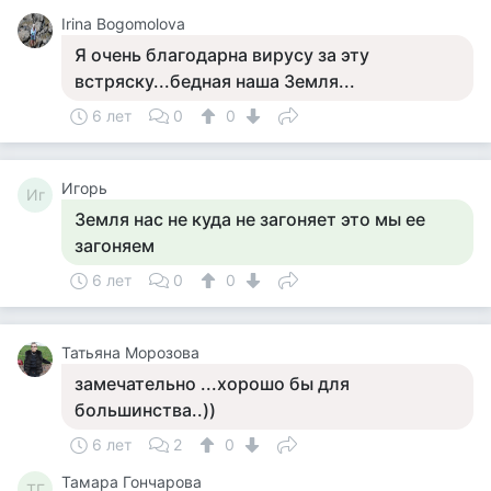
Irina Bogomolova
Я очень благодарна вирусу за эту
встряску...бедная наша Земля...
6 лет
0
0
Игорь
Иг
Земля нас не куда не загоняет это мы ее
загоняем
6 лет
0
0
Татьяна Морозова
замечательно ...хорошо бы для
большинства..))
6 лет
2
0
Тамара Гончарова
ТГ