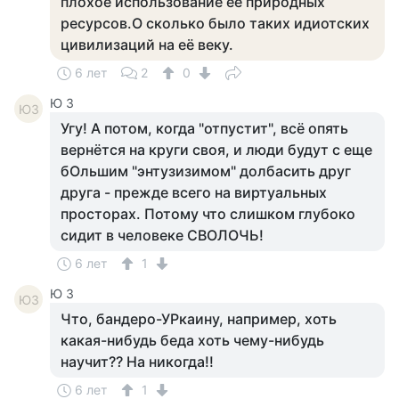
плохое использование её природных
ресурсов.О сколько было таких идиотских
цивилизаций на её веку.
6 лет
2
0
Ю З
ЮЗ
Угу! А потом, когда "отпустит", всё опять
вернётся на круги своя, и люди будут с еще
бОльшим "энтузизимом" долбасить друг
друга - прежде всего на виртуальных
просторах. Потому что слишком глубоко
сидит в человеке СВОЛОЧЬ!
6 лет
1
Ю З
ЮЗ
Что, бандеро-УРкаину, например, хоть
какая-нибудь беда хоть чему-нибудь
научит?? На никогда!!
6 лет
1