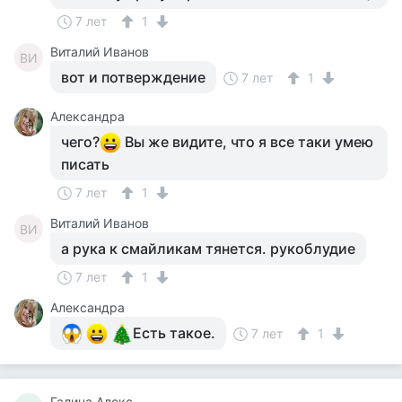
7 лет
1
Виталий Иванов
ВИ
вот и потверждение
7 лет
1
Александра
чего?
Вы же видите, что я все таки умею
писать
7 лет
1
Виталий Иванов
ВИ
а рука к смайликам тянется. рукоблудие
7 лет
1
Александра
Есть такое.
7 лет
1
Галина Алекс.