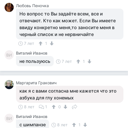
Любовь Пеночка
Но вопрос то Вы задаёте всем, все и
отвечают. Кто как может. Если Вы имеете
ввиду конкретно меня,то заносите меня в
черный список и не нервничайте
7 лет
1
Виталий Иванов
ВИ
не пользуюсь
7 лет
1
Маргарита Гракович
как я с вами согласна мне кажется что это
азбука для глу хонемых
8 лет
1
0
Виталий Иванов
ВИ
с шимпанзе
8 лет
1