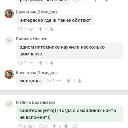
Валентина Демидова
интересно где ж такие обитают
7 лет
1
Виталий Иванов
ВИ
одном питомнике научили несколько
шимпанзе.
7 лет
1
Валентина Демидова
молодцы
7 лет
1
Малина Вареньевна
МВ
заинтересуйте))) тогда о смайликах никто
не вспомнит))
8 лет
0
0