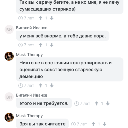
Так вы к врачу бегите, а не ко мне, я не лечу
сумасшедших стариков)
7 лет
1
Виталий Иванов
ВИ
у меня всё внорме. а тебе давно пора.
7 лет
1
Musk Therapy
Никто не в состоянии контролировать и
оценивать соьственную старческую
деменцию
7 лет
1
Виталий Иванов
ВИ
этого и не требуется.
7 лет
1
Musk Therapy
Зря вы так считаете
7 лет
1