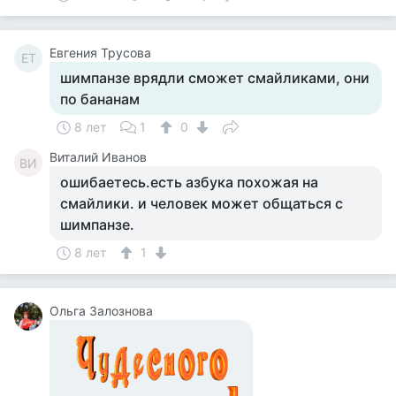
Евгения Трусова
ЕТ
шимпанзе врядли сможет смайликами, они
по бананам
8 лет
1
0
Виталий Иванов
ВИ
ошибаетесь.есть азбука похожая на
смайлики. и человек может общаться с
шимпанзе.
8 лет
1
Ольга Залознова