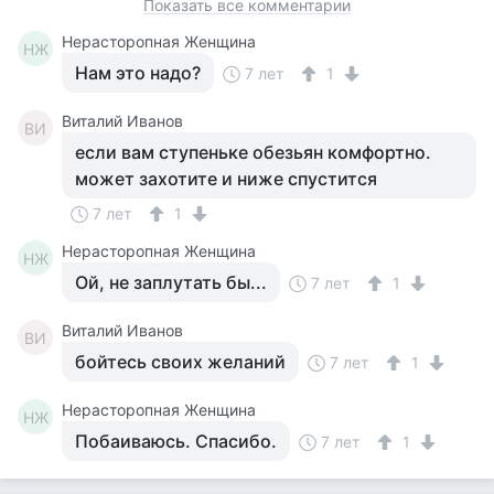
Показать все комментарии
Нерасторопная Женщина
НЖ
Нам это надо?
7 лет
1
Виталий Иванов
ВИ
если вам ступеньке обезьян комфортно.
может захотите и ниже спустится
7 лет
1
Нерасторопная Женщина
НЖ
Ой, не заплутать бы...
7 лет
1
Виталий Иванов
ВИ
бойтесь своих желаний
7 лет
1
Нерасторопная Женщина
НЖ
Побаиваюсь. Спасибо.
7 лет
1