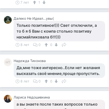
7 лет
1
Далеко Не Идеал...увы(
Только позитивное!))) Свет отключили, а
то б я б Вам с компа столько позитиву
насмайликовала б!!!)))
8 лет
0
0
Надежда Тихонова
НТ
Да,мне тоже интересно..Если нет желания
высказать своё мнение,проще пропустить.
8 лет
0
0
Лариса Недошивкина
а вы знаете после таких вопросов только