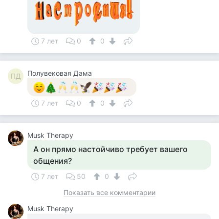
7 лет
0
0
Полувековая Дама
ПД
7 лет
0
0
Musk Therapy
А он прямо настойчиво требует вашего
общения?
7 лет
50
0
Показать все комментарии
Musk Therapy