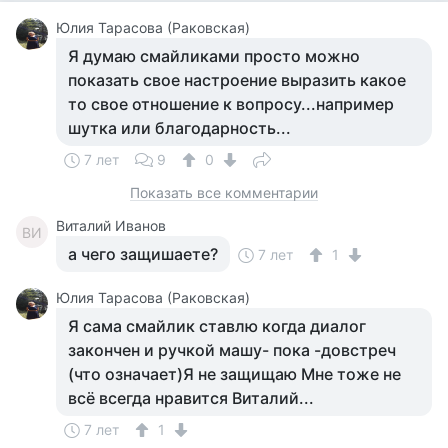
Юлия Тарасова (Раковская)
Я думаю смайликами просто можно
показать свое настроение выразить какое
то свое отношение к вопросу...например
шутка или благодарность...
7 лет
9
0
Показать все комментарии
Виталий Иванов
ВИ
а чего защишаете?
7 лет
1
Юлия Тарасова (Раковская)
Я сама смайлик ставлю когда диалог
закончен и ручкой машу- пока -довстреч
(что означает)Я не защищаю Мне тоже не
всё всегда нравится Виталий...
7 лет
1