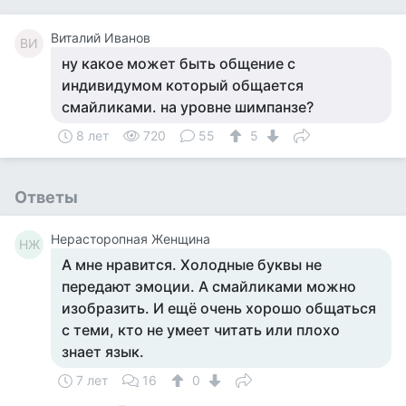
Виталий Иванов
ВИ
ну какое может быть общение с
индивидумом который общается
смайликами. на уровне шимпанзе?
8 лет
720
55
5
Ответы
Нерасторопная Женщина
НЖ
А мне нравится. Холодные буквы не
передают эмоции. А смайликами можно
изобразить. И ещё очень хорошо общаться
с теми, кто не умеет читать или плохо
знает язык.
7 лет
16
0