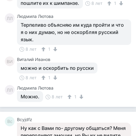
пошлите их к шимпанзе.
8 лет
1
Людмила Лютова
ЛЛ
Терпеливо объясняю им куда пройти и что
я о них думаю, но не оскорбляя русский
язык.
8 лет
1
Виталий Иванов
ВИ
можно и оскорбить по русски
8 лет
1
Людмила Лютова
ЛЛ
Можно.
8 лет
1
Bcyjdfz
Bc
Ну как с Вами по- другому общаться? Меня
переполняют эмоции, но Вы их не видите.