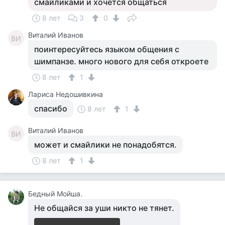
смайликами и хочется общаться
8 лет
3
0
Виталий Иванов
ВИ
поинтересуйтесь языком общения с
шимпанзе. много нового для себя откроете
8 лет
1
Лариса Недошивкина
спасибо
8 лет
1
Виталий Иванов
ВИ
может и смайлики не понадобятся.
8 лет
1
Бедный Мойша.
Не общайся за уши никто не тянет.