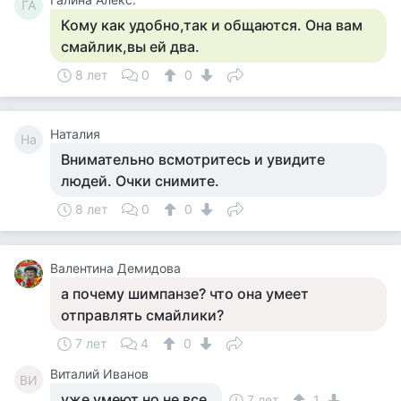
ГА
Кому как удобно,так и общаются. Она вам
смайлик,вы ей два.
8 лет
0
0
Наталия
На
Внимательно всмотритесь и увидите
людей. Очки снимите.
8 лет
0
0
Валентина Демидова
а почему шимпанзе? что она умеет
отправлять смайлики?
7 лет
4
0
Виталий Иванов
ВИ
уже умеют но не все.
7 лет
1