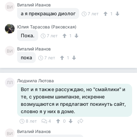
Виталий Иванов
ВИ
а я прекращаю диолог
7 лет
1
Юлия Тарасова (Раковская)
Пока.
7 лет
1
Виталий Иванов
ВИ
пока
7 лет
1
Людмила Лютова
ЛЛ
Вот и я также рассуждаю, но "смайлики" и
те, с уровнем шимпанзе, искренне
возмущаются и предлагают покинуть сайт,
словно я у них в доме.
8 лет
4
0
Виталий Иванов
ВИ