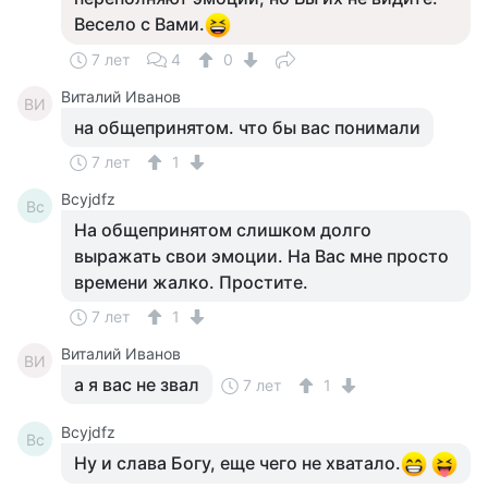
Весело с Вами.
7 лет
4
0
Виталий Иванов
ВИ
на общепринятом. что бы вас понимали
7 лет
1
Bcyjdfz
Bc
На общепринятом слишком долго
выражать свои эмоции. На Вас мне просто
времени жалко. Простите.
7 лет
1
Виталий Иванов
ВИ
а я вас не звал
7 лет
1
Bcyjdfz
Bc
Ну и слава Богу, еще чего не хватало.