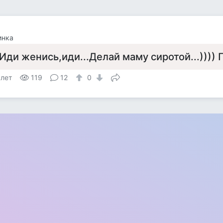
инка
 Иди женись,иди...Делай маму сиротой...))))
 лет
119
12
0