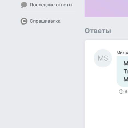
Последние ответы
Спрашивалка
Ответы
МS
М
Т
М
9