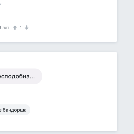
9 лет
1
есподобна...
не бандорша