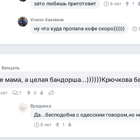
зато любишь приготовит
9 лет
1
Усмон Хакимов
ну что куда пропала кофе скоро))))))
 Венцель
е мама, а целая бандорша...))))))Крючкова б
 лет
1
0
Врединка
Вр
Да...бесподобна с одесским говором,но 
9 лет
1