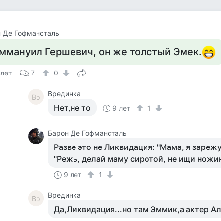
 Де Гофмансталь
ммануил Гершевич, он же толстый Эмек.
 лет
7
0
Врединка
Вр
Нет,не то
9 лет
1
Барон Де Гофмансталь
Разве это не Ликвидация: "Мама, я зареж
"Режь, делай маму сиротой, не ищи ножик
9 лет
1
Врединка
Вр
Да,Ликвидация...но там Эммик,а актер А