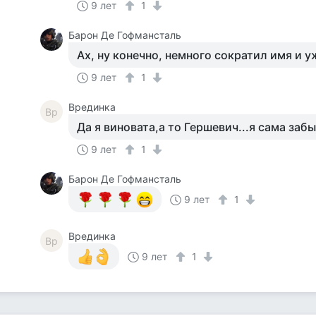
9 лет
1
Барон Де Гофмансталь
Ах, ну конечно, немного сократил имя и уж
9 лет
1
Врединка
Вр
Да я виновата,а то Гершевич...я сама заб
9 лет
1
Барон Де Гофмансталь
9 лет
1
Врединка
Вр
9 лет
1