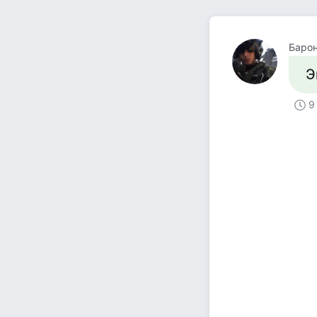
Барон
Э
9