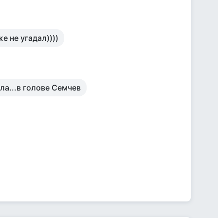
е не угадал))))
ыла...в голове Семчев