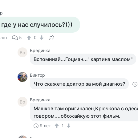
ор
 где у нас случилось?)))
 лет
5
0
Врединка
Вр
Вспоминай...Гоцман..." картина маслом"
Виктор
Что скажете доктор за мой диагноз?
Врединка
Вр
Машков там оригинален,Крючкова с одес
говором....обожайкую этот фильм.
9 лет
1