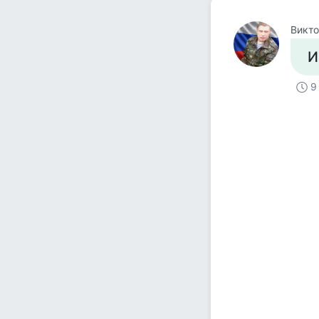
Викт
И
9