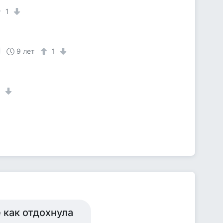
1
9 лет
1
1
е как отдохнула