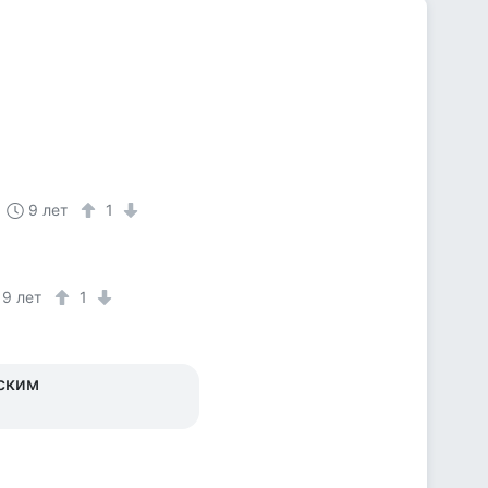
9 лет
1
9 лет
1
ским