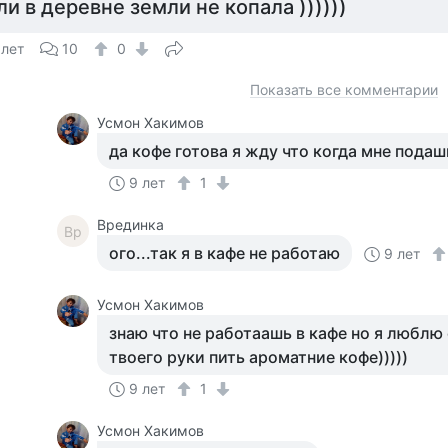
ли в деревне земли не копала ))))))
 лет
10
0
Показать все комментарии
Усмон Хакимов
да кофе готова я жду что когда мне подаш
9 лет
1
Врединка
Вр
ого...так я в кафе не работаю
9 лет
Усмон Хакимов
знаю что не работаашь в кафе но я люблю 
твоего руки пить ароматние кофе)))))
9 лет
1
Усмон Хакимов