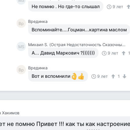
МS
Не помню . Но где-то слышал
9 лет
Врединка
Вр
Вспоминайте....Гоцман...картина маслом
Михаил S. (Острая Недостаточность Сказочных Событий В Моей Жизни )
МS
А... Давид Маркович ?)))))))
9 лет
Врединка
Вр
Вот и вспомнили
9 лет
1
н Хакимов
ет не помню Привет !!! как ты как настроени