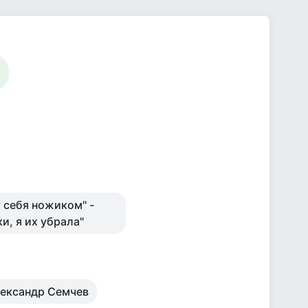
у себя ножиком" -
и, я их убрала"
лександр Семчев