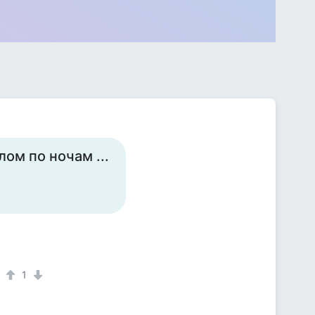
лом по ночам ...
1