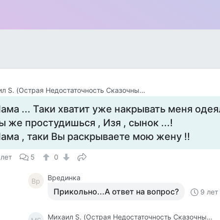
Михаил S. (Острая Недостаточность Сказочных Событий В Моей Жизни )
ама ... Таки хватит уже накрывать меня одея
ы же простудишься , Изя , сынок ...!
ама , таки Вы раскрываете мою жену !!
 лет
5
0
Врединка
Вр
Прикольно...А ответ на вопрос?
9 лет
Михаил S. (Острая Недостаточность Сказочных Событий В Моей Жизни )