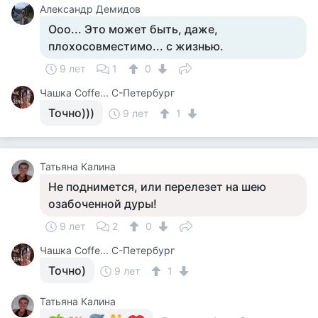
Александр Демидов
Ооо... Это может быть, даже,
плохосовместимо... с жизнью.
9 лет
1
0
Чашка Cоffe... С-Петербург
Точно)))
9 лет
1
Татьяна Калина
Не поднимется, или перелезет на шею
озабоченной дуры!
9 лет
2
0
Чашка Cоffe... С-Петербург
Точно)
9 лет
1
Татьяна Калина