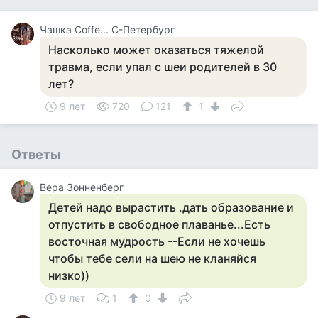
Чашка Cоffe... С-Петербург
Насколько может оказаться тяжелой
травма, если упал с шеи родителей в 30
лет?
9 лет
720
121
1
Ответы
Вера Зонненберг
Детей надо вырастить .дать образование и
отпустить в свободное плаванье...Есть
восточная мудрость --Если не хочешь
чтобы тебе сели на шею не кланяйся
низко))
9 лет
1
0