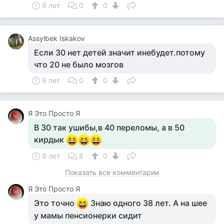
9 лет
0
0
Assylbek Iskakov
Если 30 нет детей значит инебудет.потому
что 20 не было мозгов
9 лет
0
0
Я Это Просто Я
В 30 так ушибы,в 40 переломы, а в 50
кирдык
9 лет
8
0
Показать все комментарии
Я Это Просто Я
Это точно
Знаю одного 38 лет. А на шее
у мамы пенсионерки сидит