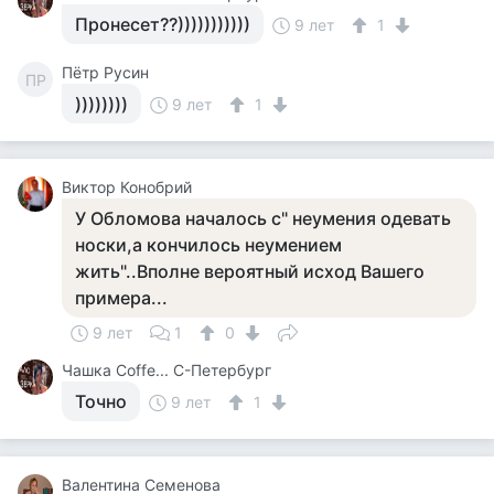
Пронесет??)))))))))))
9 лет
1
Пётр Русин
ПР
))))))))
9 лет
1
Виктор Конобрий
У Обломова началось с" неумения одевать
носки,а кончилось неумением
жить"..Вполне вероятный исход Вашего
примера...
9 лет
1
0
Чашка Cоffe... С-Петербург
Точно
9 лет
1
Валентина Семенова