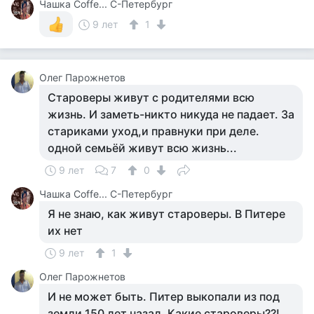
Чашка Cоffe... С-Петербург
9 лет
1
Олег Парожнетов
Староверы живут с родителями всю
жизнь. И заметь-никто никуда не падает. За
стариками уход,и правнуки при деле.
одной семьёй живут всю жизнь...
9 лет
7
0
Чашка Cоffe... С-Петербург
Я не знаю, как живут староверы. В Питере
их нет
9 лет
1
Олег Парожнетов
И не может быть. Питер выкопали из под
земли 150 лет назад. Какие староверы??!