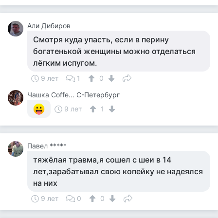
Али Дибиров
Смотря куда упасть, если в перину
богатенькой женщины можно отделаться
лёгким испугом.
9 лет
1
0
Чашка Cоffe... С-Петербург
9 лет
1
Павел *****
тяжёлая травма,я сошел с шеи в 14
лет,зарабатывал свою копейку не надеялся
на них
9 лет
0
0