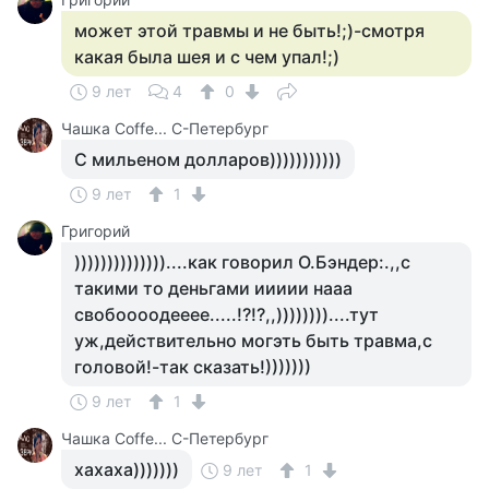
может этой травмы и не быть!;)-смотря
какая была шея и с чем упал!;)
9 лет
4
0
Чашка Cоffe... С-Петербург
С мильеном долларов)))))))))))
9 лет
1
Григорий
))))))))))))))....как говорил О.Бэндер:.,,с
такими то деньгами иииии нааа
свобоооодееее.....!?!?,,))))))))....тут
уж,действительно могэть быть травма,с
головой!-так сказать!)))))))
9 лет
1
Чашка Cоffe... С-Петербург
хахаха)))))))
9 лет
1