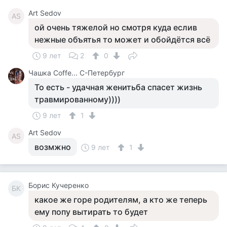
Art Sedov
AS
ой очень тяжелой но смотря куда еслив
нежные объятья то может и обойдётся всё
9 лет
2
0
Чашка Cоffe... С-Петербург
То есть - удачная женитьба спасет жизнь
травмированному))))
9 лет
1
Art Sedov
AS
возмжно
9 лет
1
Борис Кучеренко
БК
какое же горе родителям, а кто же теперь
ему попу вытирать то будет