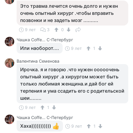
Это травма лечится очень долго и нужен
очень опытный хирург .чтобы вправить
позвонки и не задеть мозг ..........
9 лет
3
0
Чашка Cоffe... С-Петербург
Или наоборот....
9 лет
1
Валентина Семенова
Ирочка. я и говорю .что нужен ооооочень
опытный хирург .а хирургом может быть
только любимая женщина.и дай бог ей
терпения и ума ссадить его с родительской
шеи........
9 лет
1
Чашка Cоffe... С-Петербург
Хаха)))))))))))
9 лет
1