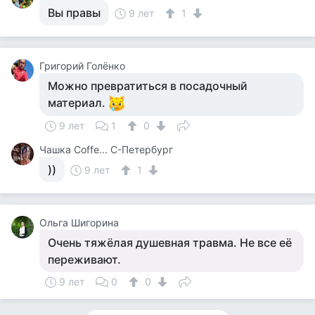
Вы правы
9 лет
1
Григорий Голёнко
Можно превратиться в посадочный
материал.
9 лет
1
0
Чашка Cоffe... С-Петербург
))
9 лет
1
Ольга Шигорина
Очень тяжёлая душевная травма. Не все её
переживают.
9 лет
0
0