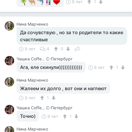
9 лет
1
Нина Марченко
Да сочувствую , но за то родители то какие
счастливые
9 лет
4
0
Чашка Cоffe... С-Петербург
Ага, еле скинули)))))))))))))
9 лет
1
Нина Марченко
Жалеем их долго , вот они и наглеют
9 лет
1
Чашка Cоffe... С-Петербург
Точно)
9 лет
1
Нина Марченко