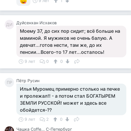
9 лет
1
Дуйсенхан Исхаков
ДИ
Моему 37, до сих пор сидит; всё больше на
маминой. Я мужиков не очень балую. А
девчат...готов нести, там же, до их
пенсии...Всего-то 17 лет...осталось!
9 лет
0
0
Пётр Русин
ПР
Илья Муромец примерно столько на печке
и пролежал!! - а потом стал БОГАТЫРЕМ
ЗЕМЛИ РУССКОЙ! может и здесь все
обойдется-??
9 лет
2
0
Чашка Cоffe... С-Петербург