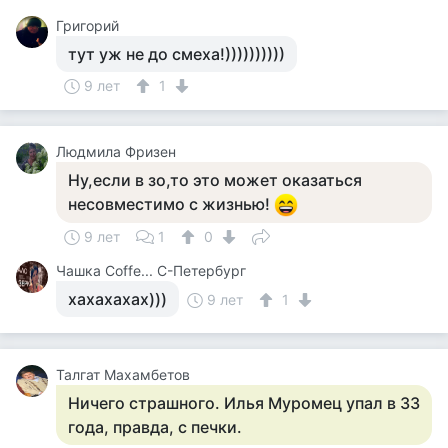
Григорий
тут уж не до смеха!))))))))))
9 лет
1
Людмила Фризен
Ну,если в зо,то это может оказаться
несовместимо с жизнью!
9 лет
1
0
Чашка Cоffe... С-Петербург
хахахахах)))
9 лет
1
Талгат Махамбетов
Ничего страшного. Илья Муромец упал в 33
года, правда, с печки.