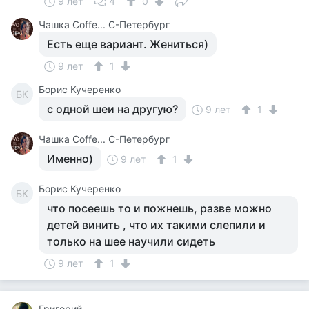
9 лет
4
0
Чашка Cоffe... С-Петербург
Есть еще вариант. Жениться)
9 лет
1
Борис Кучеренко
БК
с одной шеи на другую?
9 лет
1
Чашка Cоffe... С-Петербург
Именно)
9 лет
1
Борис Кучеренко
БК
что посеешь то и пожнешь, разве можно
детей винить , что их такими слепили и
только на шее научили сидеть
9 лет
1
Григорий