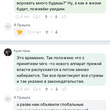
воровать много будешь?" Ну, а как в жизни
будет, поживём-увидим.
6 лет
1
0
Я Пришла
ЯП
6 лет
1
Кристина.
Это временно. Так положено что с
принятием чего -то нового аппарат прежнй
власти распускается а потом заново
набирается. Так все практикуют все страны
и так указано в законодательстве.
6 лет
5
0
Я Пришла
ЯП
а разве нам объявили глобальные