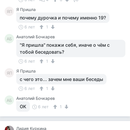
Я Пришла
ЯП
почему дурочка и почему именно 19?
6 лет
1
Анатолий Бочкарев
АБ
"Я пришла" покажи себя, иначе о чём с
тобой беседовать?
6 лет
1
Я Пришла
ЯП
с чего это... зачем мне ваши беседы
6 лет
1
Анатолий Бочкарев
АБ
ОК
6 лет
1
Лидия Куркина