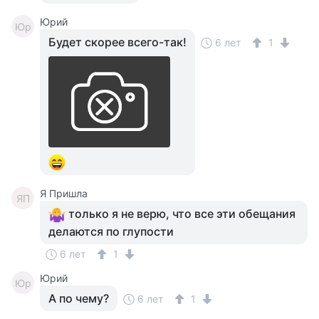
Юрий
Юр
Будет скорее всего-так!
6 лет
1
Я Пришла
ЯП
только я не верю, что все эти обещания
делаются по глупости
6 лет
1
Юрий
Юр
А по чему?
6 лет
1