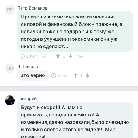
Пётр Ермаков
ПЕ
Произоши косметические изменения:
силовой и финансовый блок - прежние, а
новички тоже не подарок и к тому же
погоды в улучшении экономики они уж
никак не сделают...
6 лет
1
0
Я Пришла
ЯП
это верно
6 лет
1
Григорий
Будут и скоро!!! А нам не
привыкать,повидали всякого! А
изменения,давно назревали,было очевидно
и только слепой этого не видел!!! Мир
меняется!