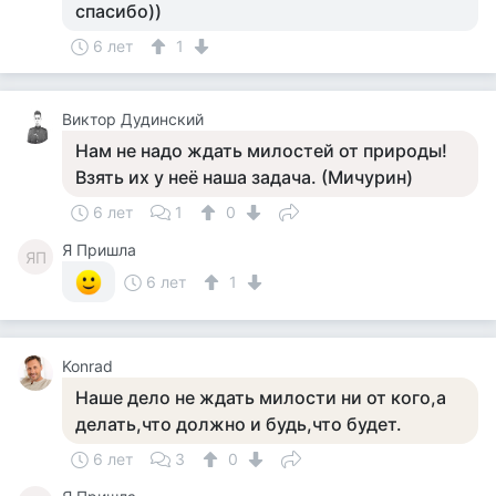
спасибо))
6 лет
1
Виктор Дудинский
Нам не надо ждать милостей от природы!
Взять их у неё наша задача. (Мичурин)
6 лет
1
0
Я Пришла
ЯП
6 лет
1
Konrad
Наше дело не ждать милости ни от кого,а
делать,что должно и будь,что будет.
6 лет
3
0