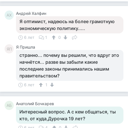
Андрей Халфин
АХ
Я оптимист, надеюсь на более грамотную
экономическую политику.....
6 лет
1
0
Я Пришла
ЯП
странно... почему вы решили, что вдруг это
начнётся... разве вы забыли какие
последние законы принимались нашим
правительством?
6 лет
1
Анатолий Бочкарев
АБ
Интересный вопрос. А с кем общаться, ты
кто, от куда,Дурочка 19 лет?
6 лет
4
0