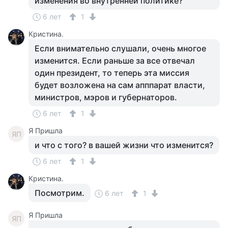
изменения во внутренней политике?
6 лет
1
Кристина.
Если внимательно слушали, очень многое
изменится. Если раньше за все отвечал
один президент, то теперь эта миссия
будет возложена на сам апппарат власти,
министров, мэров и губернаторов.
6 лет
1
Я Пришла
ЯП
и что с того? в вашей жизни что изменится?
6 лет
1
Кристина.
Посмотрим.
6 лет
1
Я Пришла
ЯП