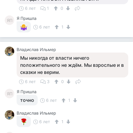
6 лет
1
0
Я Пришла
ЯП
6 лет
1
Владислав Ильмер
Мы никогда от власти ничего
положительного не ждём. Мы взрослые и в
сказки не верим.
6 лет
3
0
Я Пришла
ЯП
точно
6 лет
1
Владислав Ильмер
6 лет
1