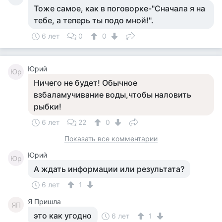
Тоже самое, как в поговорке-"Сначала я на
тебе, а теперь ты подо мной!".
6 лет
0
0
Юрий
Юр
Ничего не будет! Обычное
взбаламучивание воды,чтобы наловить
рыбки!
6 лет
22
0
Показать все комментарии
Юрий
Юр
А ждать информации или результата?
6 лет
1
Я Пришла
ЯП
это как угодно
6 лет
1