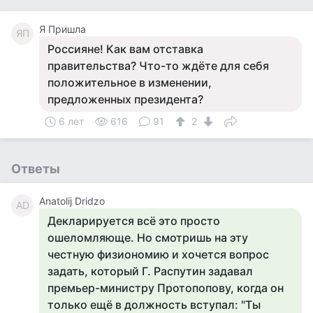
Я Пришла
ЯП
Россияне! Как вам отставка
правительства? Что-то ждёте для себя
положительное в изменении,
предложенных президента?
6 лет
616
91
2
Ответы
Anatolij Dridzo
AD
Декларируется всё это просто
ошеломляюще. Но смотришь на эту
честную физиономию и хочется вопрос
задать, который Г. Распутин задавал
премьер-министру Протопопову, когда он
только ещё в должность вступал: "Ты