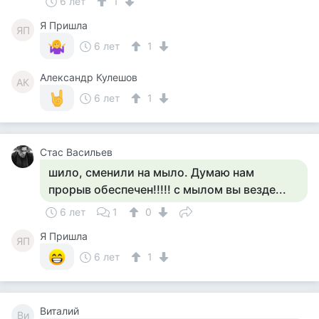
6 лет
1
Я Пришла
ЯП
6 лет
1
Александр Кулешов
АК
6 лет
1
Стас Васильев
шило, сменили на мыло. Думаю нам
прорыв обеспечен!!!!! с мылом вы везде...
6 лет
1
0
Я Пришла
ЯП
6 лет
1
Виталий
Ви