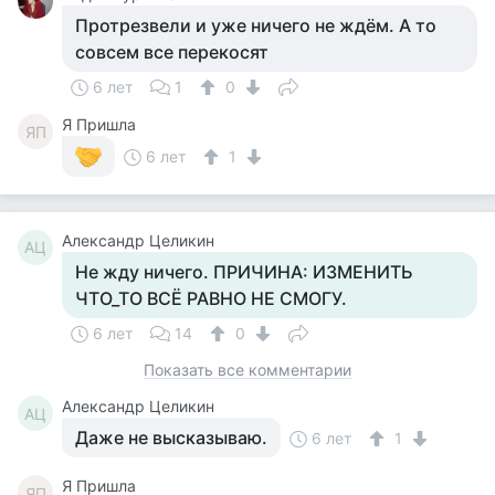
Протрезвели и уже ничего не ждём. А то
совсем все перекосят
6 лет
1
0
Я Пришла
ЯП
6 лет
1
Александр Целикин
АЦ
Не жду ничего. ПРИЧИНА: ИЗМЕНИТЬ
ЧТО_ТО ВСЁ РАВНО НЕ СМОГУ.
6 лет
14
0
Показать все комментарии
Александр Целикин
АЦ
Даже не высказываю.
6 лет
1
Я Пришла
ЯП