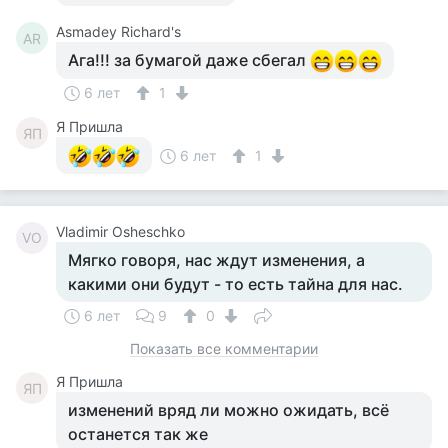
Asmadey Richard's
AR
Ага!!! за бумагой даже сбегал
6 лет
1
Я Пришла
ЯП
6 лет
1
Vladimir Osheschko
VO
Мягко говоря, нас ждут изменения, а
какими они будут - то есть тайна для нас.
6 лет
9
0
Показать все комментарии
Я Пришла
ЯП
изменений вряд ли можно ожидать, всё
останется так же