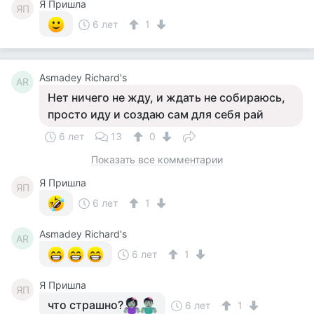
Я Пришла
ЯП
6 лет
1
Asmadey Richard's
AR
Нет ничего не жду, и ждать не собираюсь,
просто иду и создаю сам для себя рай
6 лет
13
0
Показать все комментарии
Я Пришла
ЯП
6 лет
1
Asmadey Richard's
AR
6 лет
1
Я Пришла
ЯП
что страшно?
6 лет
1