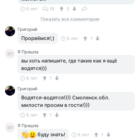
6 лет
18
0
Показать все комментарии
Григорий
Прорвёмся!;)
6 лет
1
Я Пришла
ЯП
вы хоть напишите, где такие как я ещё
водятся)))
6 лет
1
Григорий
Водятся-водятся!))) Смоленск.обл.
милости просим в гости!)))
6 лет
1
Я Пришла
ЯП
буду знать!
6 лет
1