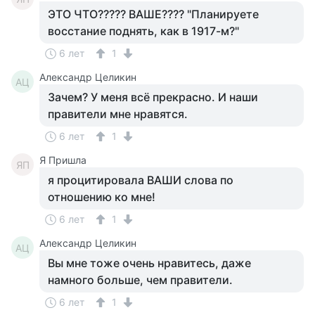
ЭТО ЧТО????? ВАШЕ???? "Планируете
восстание поднять, как в 1917-м?"
6 лет
1
Александр Целикин
АЦ
Зачем? У меня всё прекрасно. И наши
правители мне нравятся.
6 лет
1
Я Пришла
ЯП
я процитировала ВАШИ слова по
отношению ко мне!
6 лет
1
Александр Целикин
АЦ
Вы мне тоже очень нравитесь, даже
намного больше, чем правители.
6 лет
1