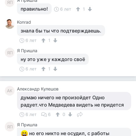
Я Пришла
ЯП
правильно!
6 лет
1
Konrad
знала бы ты что подтверждаешь.
6 лет
1
Я Пришла
ЯП
ну это уже у каждого своё
6 лет
1
Александр Кулешов
АК
думаю ничего не произойдет Одно
радует.что Медведева видеть не придется
6 лет
6
0
Я Пришла
ЯП
но его никто не осудил, с работы