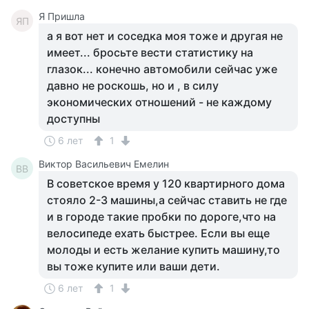
Я Пришла
ЯП
а я вот нет и соседка моя тоже и другая не
имеет... бросьте вести статистику на
глазок... конечно автомобили сейчас уже
давно не роскошь, но и , в силу
экономических отношений - не каждому
доступны
6 лет
1
Виктор Васильевич Емелин
ВВ
В советское время у 120 квартирного дома
стояло 2-3 машины,а сейчас ставить не где
и в городе такие пробки по дороге,что на
велосипеде ехать быстрее. Если вы еще
молоды и есть желание купить машину,то
вы тоже купите или ваши дети.
6 лет
1