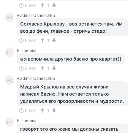
6 лет
1
Vladimir Osheschko
VO
Согласно Крылову - воз останется там. Им
воз до фени, главное - стричь стадо!
6 лет
1
Я Пришла
ЯП
а я вспомнила другую басню про квартет))
6 лет
1
Vladimir Osheschko
VO
Мудрый Крылов на все случаи жизни
написал басню. Нам остается только
удивляться его прозорливости и мудрости.
6 лет
1
Я Пришла
ЯП
говорят это его жене мы должны сказать