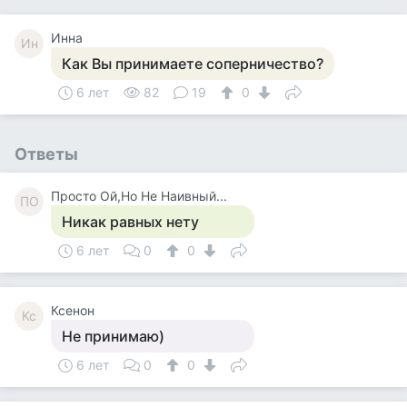
Инна
Ин
Как Вы принимаете соперничество?
6 лет
82
19
0
Ответы
Просто Ой,Но Не Наивный...
ПО
Никак равных нету
6 лет
0
0
Ксенон
Кс
Не принимаю)
6 лет
0
0