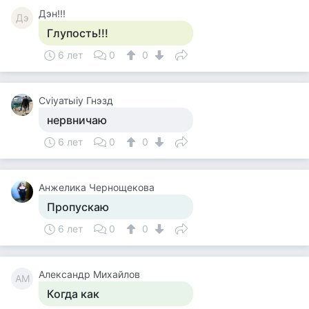
Дэн!!!
Дэ
Глупость!!!
6 лет
0
0
Cviyатыiy Гнэзд
нервничаю
6 лет
0
0
Анжелика Чернощекова
Пропускаю
6 лет
0
0
Александр Михайлов
АМ
Когда как