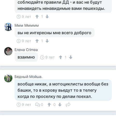
соблюдайте правили ДД - и вас не будут
ненавидеть ненавидимые вами пешеходы.
9 лет
1
Ммм Ммммм
вы не интересны мне всего доброго
9 лет
1
Елена Crimea
взаимно
9 лет
1
Бедный Мойша.
вообще никак, а мотоциклисты вообще без
башки, то в корову вьедут то в телегу
когда по проселку по делам поехал.
9 лет
0
0