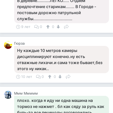
В деревне..........ЛЕГКО..... Отдаем
предпочтение старикам....... В Городе -
постовым дорожно патрульной
службы...............................
9 лет
0
0
Гюрза
Ну каждые 10 метров камеры
дисциплинируют конечно.ну есть
отважные лихачи.и сама тоже бывает,без
этого ну никак..
10 лет
0
0
Ммм Ммммм
плохо. когда я иду ни одна машина на
тормоз не нажмет . бл как сяду за руль как
будь-то все пешеходы договорились