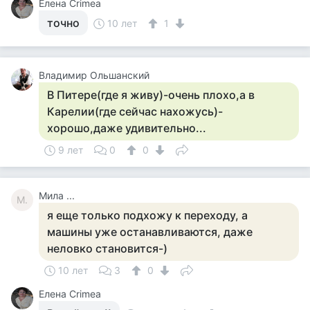
Елена Crimea
точно
10 лет
1
Владимир Ольшанский
В Питере(где я живу)-очень плохо,а в
Карелии(где сейчас нахожусь)-
хорошо,даже удивительно...
9 лет
0
0
Мила ...
М.
я еще только подхожу к переходу, а
машины уже останавливаются, даже
неловко становится-)
10 лет
3
0
Елена Crimea