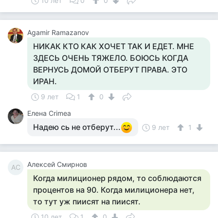
10 лет
0
0
Agamir Ramazanov
НИКАК КТО КАК ХОЧЕТ ТАК И ЕДЕТ. МНЕ
ЗДЕСЬ ОЧЕНЬ ТЯЖЕЛО. БОЮСЬ КОГДА
ВЕРНУСЬ ДОМОЙ ОТБЕРУТ ПРАВА. ЭТО
ИРАН.
9 лет
1
0
Елена Crimea
Надею сь не отберут...
9 лет
1
Алексей Смирнов
АС
Когда милиционер рядом, то соблюдаются
процентов на 90. Когда милиционера нет,
то тут уж пиисят на пиисят.
10 лет
1
0