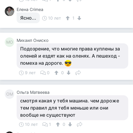
Елена Crimea
Ясно...
10 лет
1
Михаил Ониско
МО
Подозрение, что многие права куплены за
оленей и ездят как на оленях. А пешеход -
помеха на дороге.
9 лет
0
0
Ольга Матвеева
ОМ
смотря какая у тебя машина. чем дороже
тем правил для тебя меньше или они
вообще не существуют
10 лет
1
0