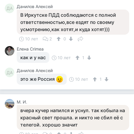
Данилов Алексей
ДА
В Иркутске ПДД соблюдаются с полной
ответственностью,все ездят по своему
усмотрению,как хотят,и куда хотят)))
10 лет
2
0
Елена Crimea
как и у нас
10 лет
1
Данилов Алексей
ДА
это же Россия
10 лет
1
М. И.
вчера кучер напился и уснул. так кобыла на
красный свет прошла. и никто не сбил её с
телегой. хорошо значит