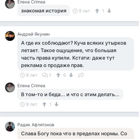
Елена Crimea
знакомая история
9 лет
1
Андрей Якунин
А где их соблюдают? Куча всяких утырков
летает. Такое ощущение, что большая
часть права купили. Кстати: даже тут
реклама о продаже прав.
9 лет
1
0
Елена Crimea
В том-то и беда... и что с этим делать...
9 лет
1
Радик Афлятонов
Слава Богу пока что в пределах нормы. Со