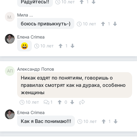
Радуйтесь!!
10 лет
1
Мила ...
М.
боюсь привыкнуть-)
10 лет
1
Елена Crimea
10 лет
1
Александр Попов
АП
Никак ездят по понятиям, говоришь о
правилах смотрят как на дурака, особенно
женщины
10 лет
1
0
Елена Crimea
Как я Вас понимаю!!!
10 лет
1