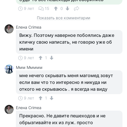
9 лет
15
0
Показать все комментарии
Елена Crimea
Вижу. Поэтому наверное побоялись даже
кличку свою написать, не говорю уже об
имени
9 лет
1
Ммм Ммммм
мне нечего скрывать меня магомед зовут
если вам что то интересно я никуда ни
откого не скрываюсь . я всегда на виду
9 лет
1
Елена Crimea
Прекрасно. Не давите пешеходов и не
обрызгивайте их из луж. просто