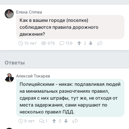
Елена Crimea
Как в вашем городе (поселке)
соблюдаются правила дорожного
движения?
10 лет
976
159
2
Ответы
Алексей Токарев
Полицейскими - никак: подлавливая людей
на минимальных разночтениях правил,
сдирая с них штрафы, тут же, не отходя от
места задержания, сами нарушают по
несколько правил ПДД.
9 лет
1
0