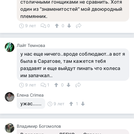
столичными гонщиками не сравнить. Хотя
один из "знаменитостей" мой двоюродный
племянник.
9 лет
0
0
Лайт Темнова
у нас еще ничего..вроде соблюдают..а вот я
была в Саратове, там кажется тебя
раздавят и еще выйдут пинать что колеса
им запачкал..
9 лет
1
0
Елена Crimea
ужас......
9 лет
1
Владимир Богомолов