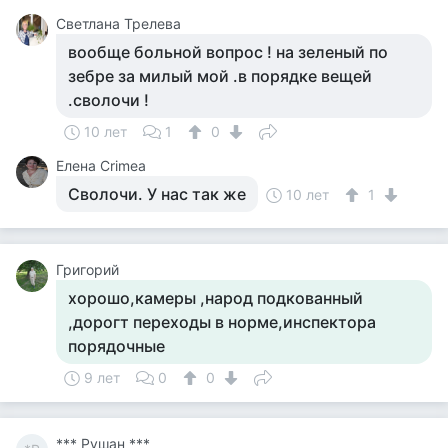
Светлана Трелева
вообще больной вопрос ! на зеленый по
зебре за милый мой .в порядке вещей
.сволочи !
10 лет
1
0
Елена Crimea
Сволочи. У нас так же
10 лет
1
Григорий
хорошо,камеры ,народ подкованный
,дорогт переходы в норме,инспектора
порядочные
9 лет
0
0
*** Рушан ***