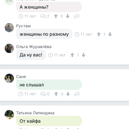
АЖ
А женщины?
11 лет
2
0
Рустам
женщины по разному
11 лет
1
Ольга Журавлёва
Да ну вас!
11 лет
1
Саня
не слышал
11 лет
0
0
Татьяна Липендина
От кайфа