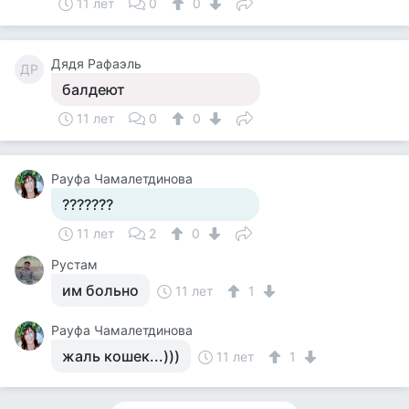
11 лет
0
0
Дядя Рафаэль
ДР
балдеют
11 лет
0
0
Рауфа Чамалетдинова
???????
11 лет
2
0
Рустам
им больно
11 лет
1
Рауфа Чамалетдинова
жаль кошек...)))
11 лет
1