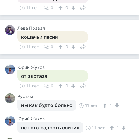
11 лет
0
0
Лева Правая
кошачьи песни
11 лет
0
0
Юрий Жуков
от экстаза
11 лет
6
0
Рустам
им как будто больно
11 лет
1
Юрий Жуков
нет это радость соития
11 лет
1