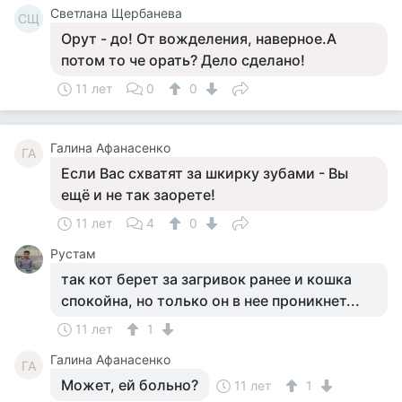
Светлана Щербанева
СЩ
Орут - до! От вожделения, наверное.А
потом то че орать? Дело сделано!
11 лет
0
0
Галина Афанасенко
ГА
Если Вас схватят за шкирку зубами - Вы
ещё и не так заорете!
11 лет
4
0
Рустам
так кот берет за загривок ранее и кошка
спокойна, но только он в нее проникнет...
11 лет
1
Галина Афанасенко
ГА
Может, ей больно?
11 лет
1