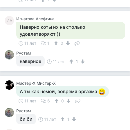
Игнатова Алефтина
ИА
Наверно коты их на столько
удовлетворяют ))
11 лет
1
0
Рустам
наверное
11 лет
1
Мистер-Х Мистер-Х
А ты как немой, вовремя оргазма
11 лет
6
0
Рустам
би би
11 лет
1