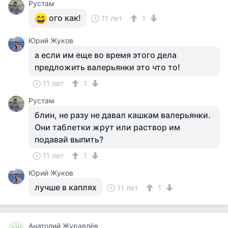
Рустам
ого как!
11 лет
1
Юрий Жуков
а если им еще во время этого дела
предложить валерьянки это что то!
11 лет
1
Рустам
блин, не разу не давал кашкам валерьянки.
Они таблетки жрут или раствор им
подавай выпить?
11 лет
1
Юрий Жуков
лучше в каплях
11 лет
1
Анатолий Журавлёв