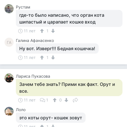
Рустам
где-то было написано, что орган кота
шипастый и царапает кошке вход
11 лет
1
Галина Афанасенко
ГА
Ну вот. Изверг!!! Бедная кошечка!
11 лет
1
Лариса Пукасова
Зачем тебе знать? Прими как факт. Орут и
все.
11 лет
1
0
Лоло
это коты орут- кошек зовут
11 лет
1