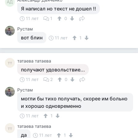
АД
Я написал но текст не дошел !!
11 лет
1
0
Рустам
вот блин
11 лет
1
татаева татаева
тт
получают удовольствие...
11 лет
2
0
Рустам
могли бы тихо получать, скорее им больно
и хорошо одновременно
11 лет
1
татаева татаева
тт
да
11 лет
1