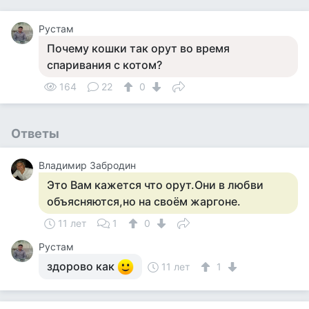
Рустам
Почему кошки так орут во время
спаривания с котом?
164
22
0
Ответы
Владимир Забродин
Это Вам кажется что орут.Они в любви
объясняются,но на своём жаргоне.
11 лет
1
0
Рустам
здорово как
11 лет
1