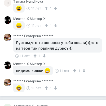
Тamara Ivandikova
ТI
11 лет
1
Мистер-Х Мистер-Х
11 лет
1
****** Екатерина *******
Рустам,что то вопросы у тебя пошли))))кто
на тебя так повлиял дурно?)))
11 лет
1
Мистер-Х Мистер-Х
видимо кошки
11 лет
1
****** Екатерина *******
11 лет
1
Александр Дьяченко