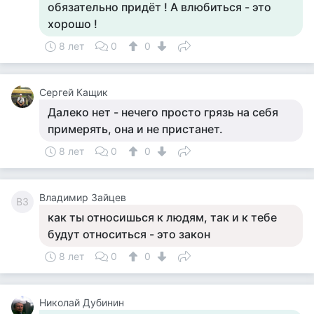
обязательно придёт ! А влюбиться - это
хорошо !
8 лет
0
0
Сергей Кащик
Далеко нет - нечего просто грязь на себя
примерять, она и не пристанет.
8 лет
0
0
Владимир Зайцев
ВЗ
как ты относишься к людям, так и к тебе
будут относиться - это закон
8 лет
0
0
Николай Дубинин