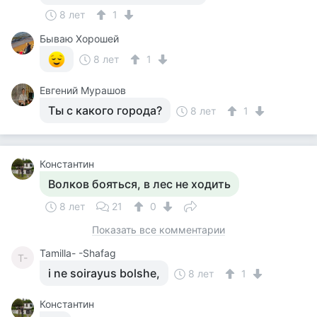
8 лет
1
Бываю Хорошей
8 лет
1
Евгений Мурашов
Ты с какого города?
8 лет
1
Константин
Волков бояться, в лес не ходить
8 лет
21
0
Показать все комментарии
Tamilla- -Shafag
T-
i ne soirayus bolshe,
8 лет
1
Константин