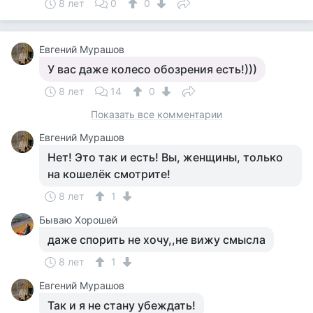
8 лет
0
0
Евгений Мурашов
У вас даже колесо обозрения есть!)))
8 лет
14
0
Показать все комментарии
Евгений Мурашов
Нет! Это так и есть! Вы, женщины, только
на кошелёк смотрите!
8 лет
1
Бываю Хорошей
даже спорить не хочу,,не вижу смысла
8 лет
1
Евгений Мурашов
Так и я не стану убеждать!