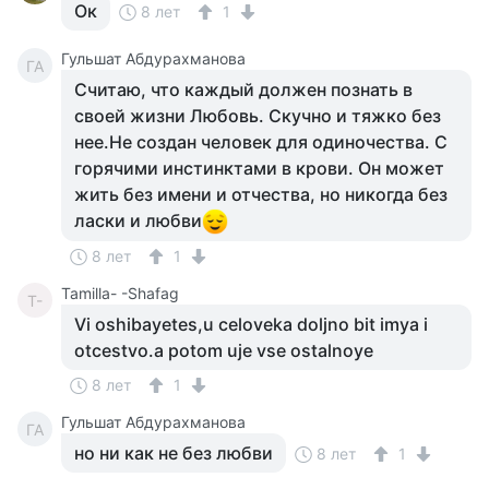
Ок
8 лет
1
Гульшат Абдурахманова
ГА
Считаю, что каждый должен познать в
своей жизни Любовь. Скучно и тяжко без
нее.Не создан человек для одиночества. С
горячими инстинктами в крови. Он может
жить без имени и отчества, но никогда без
ласки и любви
8 лет
1
Tamilla- -Shafag
T-
Vi oshibayetes,u celoveka doljno bit imya i
otcestvo.a potom uje vse ostalnoye
8 лет
1
Гульшат Абдурахманова
ГА
но ни как не без любви
8 лет
1