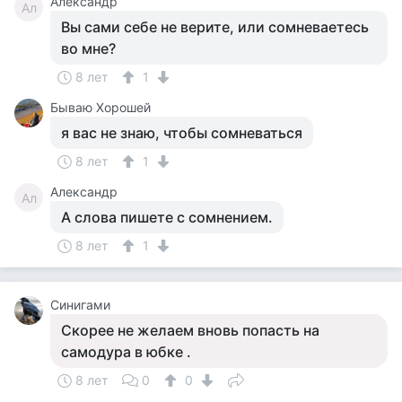
Александр
Ал
Вы сами себе не верите, или сомневаетесь
во мне?
8 лет
1
Бываю Хорошей
я вас не знаю, чтобы сомневаться
8 лет
1
Александр
Ал
А слова пишете с сомнением.
8 лет
1
Синигами
Скорее не желаем вновь попасть на
самодура в юбке .
8 лет
0
0