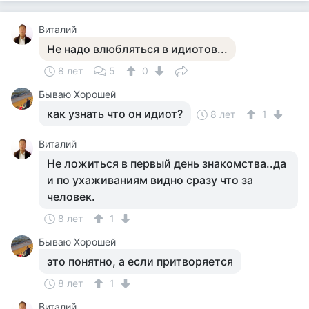
Виталий
Не надо влюбляться в идиотов...
8 лет
5
0
Бываю Хорошей
как узнать что он идиот?
8 лет
1
Виталий
Не ложиться в первый день знакомства..да
и по ухаживаниям видно сразу что за
человек.
8 лет
1
Бываю Хорошей
это понятно, а если притворяется
8 лет
1
Виталий