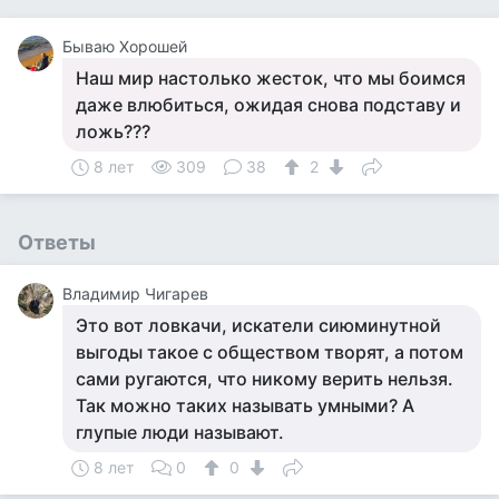
Бываю Хорошей
Наш мир настолько жесток, что мы боимся
даже влюбиться, ожидая снова подставу и
ложь???
8 лет
309
38
2
Ответы
Владимир Чигарев
Это вот ловкачи, искатели сиюминутной
выгоды такое с обществом творят, а потом
сами ругаются, что никому верить нельзя.
Так можно таких называть умными? А
глупые люди называют.
8 лет
0
0