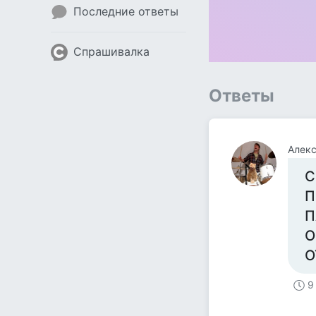
Последние ответы
Спрашивалка
Ответы
Алек
С
П
П
О
О
9