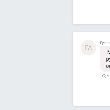
Гулн
ГА
​
р
в
9