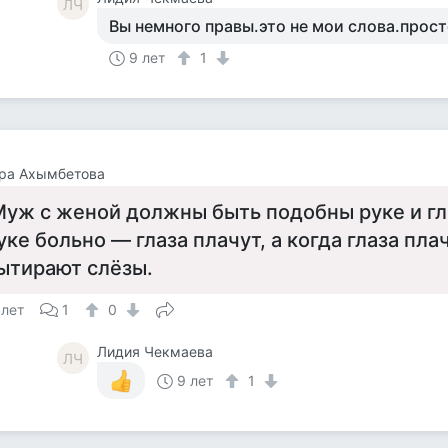
ЛЧ
Вы немного правы.это не мои слова.прост
9 лет
1
ора Ахымбетова
 Муж с женой должны быть подобны руке и гл
уке больно — глаза плачут, а когда глаза пла
ытирают слёзы.
 лет
1
0
Лидия Чекмаева
ЛЧ
9 лет
1