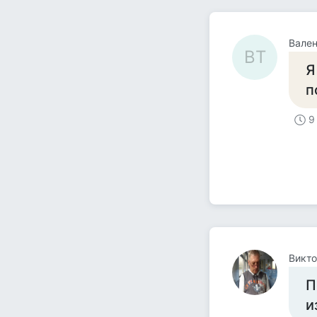
Вален
ВТ
Я
п
9
Викто
П
и