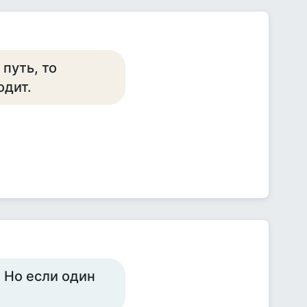
путь, то
одит.
 Но если один