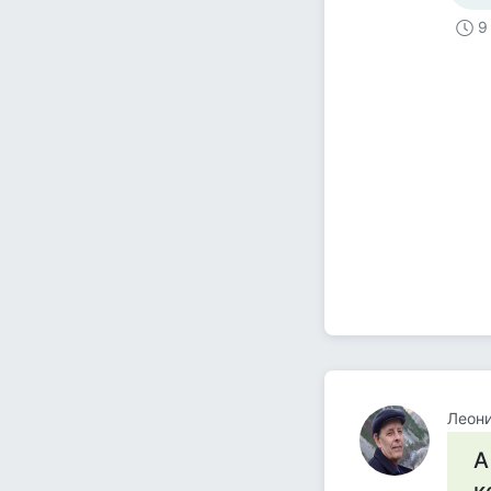
9
Леон
А