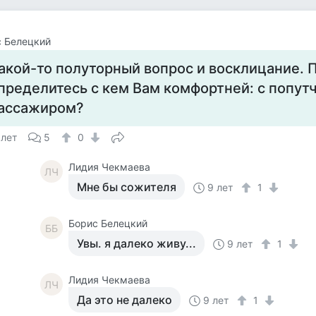
 Белецкий
акой-то полуторный вопрос и восклицание. 
пределитесь с кем Вам комфортней: с попут
ассажиром?
 лет
5
0
Лидия Чекмаева
ЛЧ
Мне бы сожителя
9 лет
1
Борис Белецкий
ББ
Увы. я далеко живу...
9 лет
1
Лидия Чекмаева
ЛЧ
Да это не далеко
9 лет
1