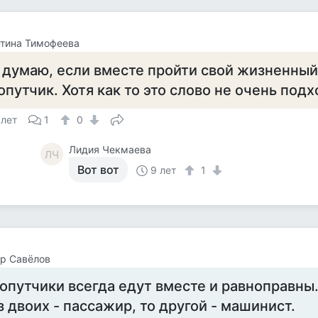
тина Тимофеева
 думаю, если вместе пройти свой жизненный 
опутчик. Хотя как то это слово не очень подх
 лет
1
0
Лидия Чекмаева
ЛЧ
Вот вот
9 лет
1
р Савёлов
опутчики всегда едут вместе и равноправны.
з двоих - пассажир, то другой - машинист.