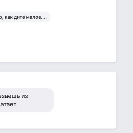
 как дите малое....
езаешь из
атает.