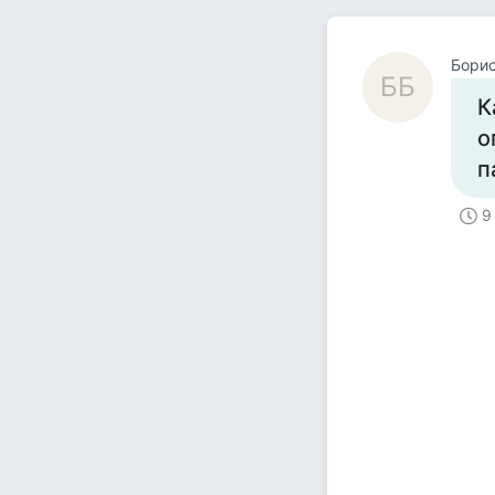
Борис
ББ
К
о
п
9