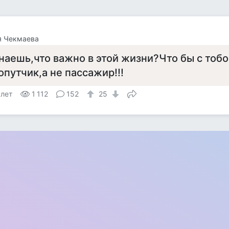
я Чекмаева
наешь,что важно в этой жизни?Что бы с тоб
опутчик,а не пассажир!!!
 лет
1 112
152
25