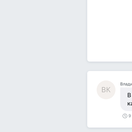
Влад
ВК
В
к
9