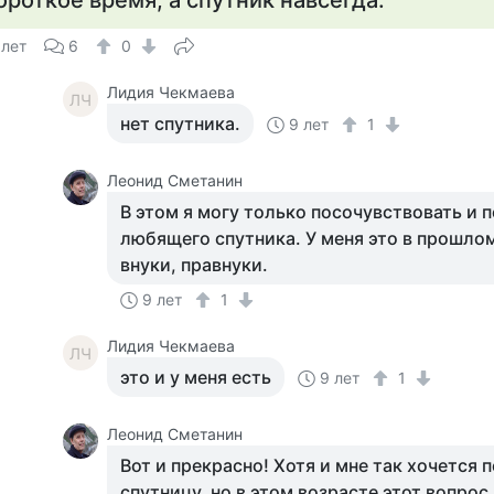
ороткое время, а спутник навсегда.
 лет
6
0
Лидия Чекмаева
ЛЧ
нет спутника.
9 лет
1
Леонид Сметанин
В этом я могу только посочувствовать и 
любящего спутника. У меня это в прошлом
внуки, правнуки.
9 лет
1
Лидия Чекмаева
ЛЧ
это и у меня есть
9 лет
1
Леонид Сметанин
Вот и прекрасно! Хотя и мне так хочется
спутницу, но в этом возрасте этот вопрос