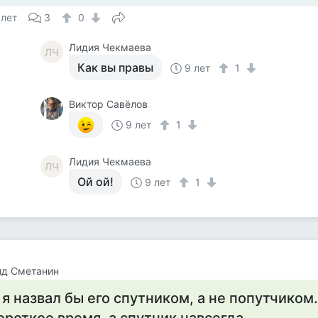
 лет
3
0
Лидия Чекмаева
ЛЧ
Как вы правы
9 лет
1
Виктор Савёлов
9 лет
1
Лидия Чекмаева
ЛЧ
Ой ой!
9 лет
1
ид Сметанин
 я назвал бы его спутником, а не попутчиком