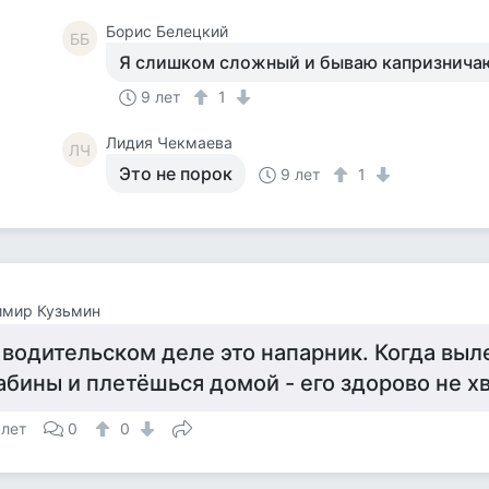
Борис Белецкий
ББ
Я слишком сложный и бываю капризничаю,
9 лет
1
Лидия Чекмаева
ЛЧ
Это не порок
9 лет
1
имир Кузьмин
 водительском деле это напарник. Когда выл
абины и плетёшься домой - его здорово не хв
 лет
0
0